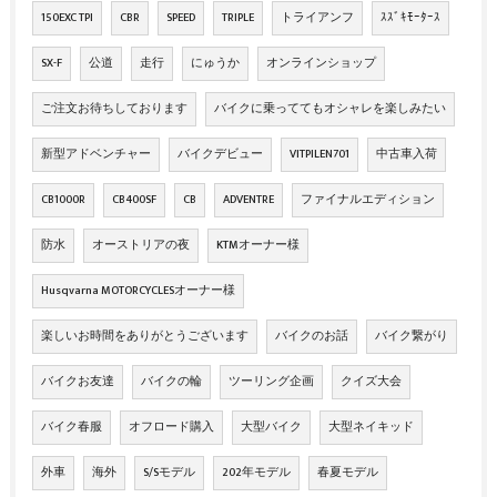
150EXC TPI
CBR
SPEED
TRIPLE
トライアンフ
ｽｽﾞｷﾓｰﾀｰｽ
SX-F
公道
走行
にゅうか
オンラインショップ
ご注文お待ちしております
バイクに乗っててもオシャレを楽しみたい
新型アドベンチャー
バイクデビュー
VITPILEN701
中古車入荷
CB1000R
CB400SF
CB
ADVENTRE
ファイナルエディション
防水
オーストリアの夜
KTMオーナー様
Husqvarna MOTORCYCLESオーナー様
楽しいお時間をありがとうございます
バイクのお話
バイク繋がり
バイクお友達
バイクの輪
ツーリング企画
クイズ大会
バイク春服
オフロード購入
大型バイク
大型ネイキッド
外車
海外
S/Sモデル
202年モデル
春夏モデル