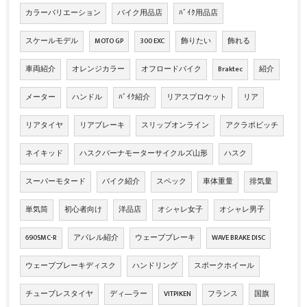
カラーバリエーション
バイク用品店
ﾊﾞｲｸ用品店
スケールモデル
MOTO GP
300 EXC
飾りたい
飾れる
車両紹介
オレンジカラー
オフロードバイク
Braktec
紹介
メーター
ハンドル
ﾊﾞｲｸ紹介
リアスプロケット
リア
リアタイヤ
リアブレーキ
スリップオンライン
アクラポビッチ
ネイキッド
ハスクバーナモーターサイクルズ山形
ハスク
スーパーモタード
バイク紹介
スペック
車体重量
排気量
単気筒
初心者向け
洋品店
オシャレ女子
オシャレ男子
690SMC-R
アパレル紹介
ウェーブブレーキ
WAVE BRAKE DISC
ウェーブブレーキディスク
ハンドリング
スポークホイール
チューブレスタイヤ
ディ―ラー
VITPIKEN
フランス
国旗