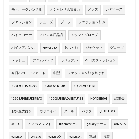
モトオークレンタル
オシャレさん集まれ
メンズ
レディース
ファッション
シューズ
ブーツ
ファッション好き
バイクコーデ
アパレル用品店
メッシュグローブ
バイクアパレル
HAYABUSA
おしゃれ
ジャケット
グローブ
メッシュ
デニムパンツ
カジュアル
今日のファッション
今日のコーディネート
中型
ファッション好き集まれ
250EXCTPISIXDAYS
250ADVENTURE
890ADVENTURE
1290SUPERDUKEREVO
1290SUPERADVENTURES
NORDEN901
試乗会
お洋服大好き
カッコイイ
クール
バッグ
QUAD LOCK
MOTO
スマホマウント
iPhoneケース
galaxyケース
YAMAHA
WR250F
WR250
WR250Ⅹ
WR250R
宮城
福島