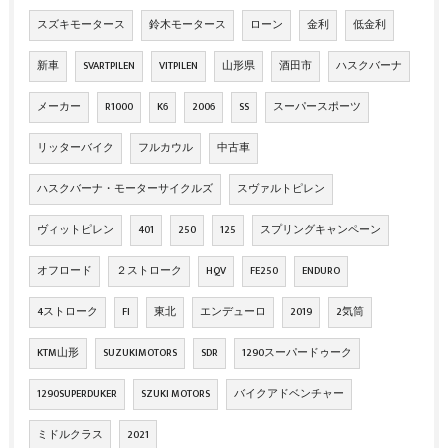
スズキモータース
鈴木モータース
ローン
金利
低金利
新車
SVARTPILEN
VITPILEN
山形県
酒田市
ハスクバーナ
メーカー
R1000
K6
2006
SS
スーパースポーツ
リッターバイク
フルカウル
中古車
ハスクバーナ・モーターサイクルズ
スヴァルトピレン
ヴィットピレン
401
250
125
スプリングキャンペーン
オフロード
２ストローク
HQV
FE250
ENDURO
4ストローク
FI
東北
エンデューロ
2019
2気筒
KTM山形
SUZUKIMOTORS
SDR
1290スーパードゥーク
1290SUPERDUKER
SZUKI MOTORS
バイクアドベンチャー
ミドルクラス
2021