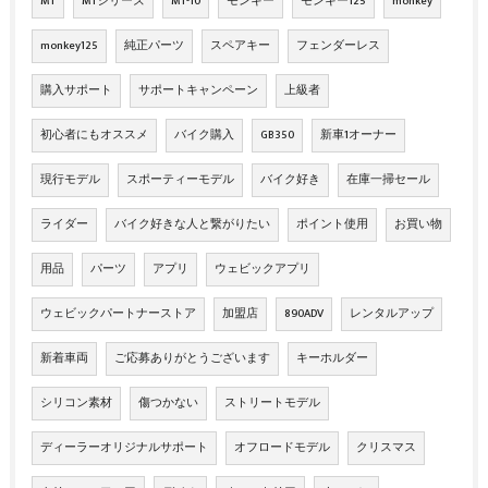
MT
MTシリーズ
MT-10
モンキー
モンキー125
monkey
monkey125
純正パーツ
スペアキー
フェンダーレス
購入サポート
サポートキャンペーン
上級者
初心者にもオススメ
バイク購入
GB350
新車1オーナー
現行モデル
スポーティーモデル
バイク好き
在庫一掃セール
ライダー
バイク好きな人と繋がりたい
ポイント使用
お買い物
用品
パーツ
アプリ
ウェビックアプリ
ウェビックパートナーストア
加盟店
890ADV
レンタルアップ
新着車両
ご応募ありがとうございます
キーホルダー
シリコン素材
傷つかない
ストリートモデル
ディーラーオリジナルサポート
オフロードモデル
クリスマス