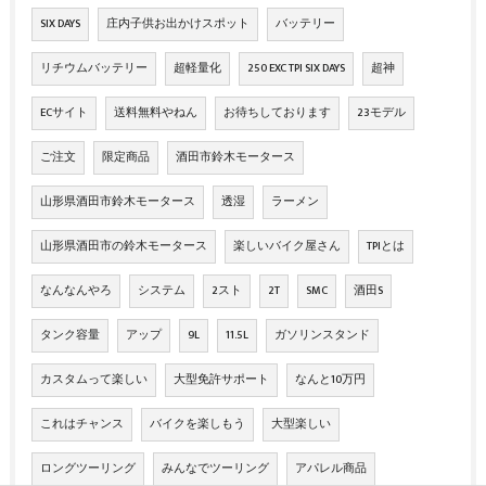
SIX DAYS
庄内子供お出かけスポット
バッテリー
リチウムバッテリー
超軽量化
250 EXC TPI SIX DAYS
超神
ECサイト
送料無料やねん
お待ちしております
23モデル
ご注文
限定商品
酒田市鈴木モータース
山形県酒田市鈴木モータース
透湿
ラーメン
山形県酒田市の鈴木モータース
楽しいバイク屋さん
TPIとは
なんなんやろ
システム
2スト
2T
SMC
酒田S
タンク容量
アップ
9L
11.5L
ガソリンスタンド
カスタムって楽しい
大型免許サポート
なんと10万円
これはチャンス
バイクを楽しもう
大型楽しい
ロングツーリング
みんなでツーリング
アパレル商品