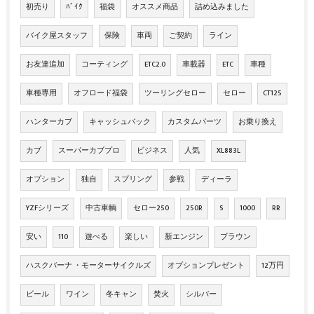
初売り
ﾊﾞｲｸ
福袋
オススメ商品
詰め込みました
バイク屋スタッフ
保険
車両
ご契約
ライン
お友達追加
コーティング
ETC2.0
車載器
ETC
車種
車種専用
オフロード福袋
ツーリングセロー
セロー
CT125
ハンターカブ
キャッシュバック
カスタムパーツ
お乗り換え
カブ
スーパーカブプロ
ビジネス
人気
XL883L
オプション
独自
スプリング
参戦
ディーラ
YZFシリーズ
中古車輌
セロー250
250R
S
1000
RR
安い
110
遊べる
楽しい
新エンジン
ブラウン
ハスクバーナ ・モーターサイクルズ
オプションプレゼント
12万円
ビール
ワイン
冬キャン
焚火
シルバー