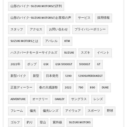
山形のバイク･SUZUKI MOTORSの評判
山形のバイク･SUZUKI MOTORSのお客様の声
サービス
採用情報
スタッフ
アクセス
お問い合わせ
プライバシーポリシー
SUZUKI MOTORSとは
アパレル
KTM
ハスクバーナモーターサイクルズ
SUZUKI
スズキ
イベント
2022年
ポップ
GSX
GSX-S1000GT
S1000GT
GT
新型バイク
新型
日本発売
1290
1290SUPERDUKEGT
正規ディーラー
春の大感謝祭
2022
790
890
DUKE
ADVENTURE
オークリー
OAKLEY
サングラス
レンズ
フレーム
偏光
偏光レンズ
アイウェア
スポーツ
野球
ゴルフ
釣り
登山
紫外線
SUZUKI MOTORS