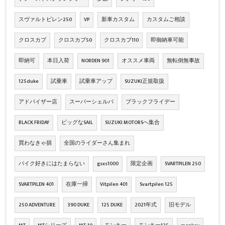
スヴァルトピレン250
VP
新車カスタム
カスタムご相談
クロスカブ
クロスカブ50
クロスカブ110
即御納車可能
即納可
本日入荷
NORDEN 901
オススメ車両
無転倒無事故
125duke
試乗車
試乗車アップ
SUZUKI正規取扱
アドバイザー店
スーパーシェルパ
ブラックフライデー
BLACK FRIDAY
ビッグなSAIL
SUZUKI MOTORSへ集合
買わなきゃ損
全国のライダーさん集まれ
バイク好きにはたまらない
gsxs1000
限定企画
SVARTPILEN 250
SVARTPILEN 401
在庫一掃
Vitpilen 401
Svartpilen 125
250 ADVENTURE
390 DUKE
125 DUKE
2021年式
旧モデル