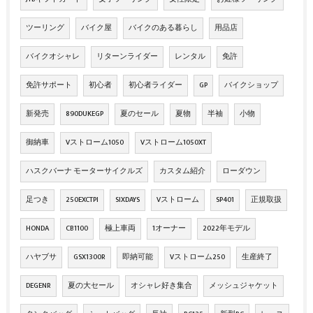
ツーリング
バイク屋
バイクのある暮らし
用品店
バイクオシャレ
リターンライダー
レンタル
免許
免許サポート
初心者
初心者ライダー
GP
バイクショップ
新発売
890DUKEGP
夏のセール
夏物
半袖
小物
御納車
Vストローム1050
Vストローム1050XT
ハスクバーナ モーターサイクルズ
カスタム紹介
ローダウン
足つき
250EXCTPI
SIXDAYS
Vストローム
SP401
正規取扱
HONDA
CB1100
極上車両
1オーナー
2022年モデル
ハヤブサ
GSX1300R
即納可能
Vストローム250
生産終了
DEGENR
夏の大セール
オシャレ好き集合
メッシュジャケット