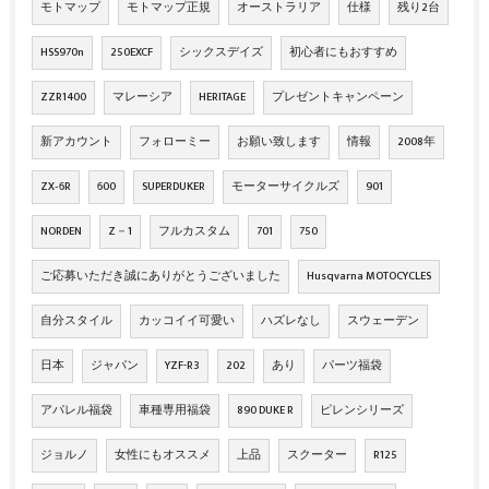
モトマップ
モトマップ正規
オーストラリア
仕様
残り2台
HSS970n
250EXCF
シックスデイズ
初心者にもおすすめ
ZZR1400
マレーシア
HERITAGE
プレゼントキャンペーン
新アカウント
フォローミー
お願い致します
情報
2008年
ZX‐6R
600
SUPERDUKER
モーターサイクルズ
901
NORDEN
Z－1
フルカスタム
701
750
ご応募いただき誠にありがとうございました
Husqvarna MOTOCYCLES
自分スタイル
カッコイイ可愛い
ハズレなし
スウェーデン
日本
ジャパン
YZF-R3
202
あり
パーツ福袋
アパレル福袋
車種専用福袋
890 DUKE R
ピレンシリーズ
ジョルノ
女性にもオススメ
上品
スクーター
R125