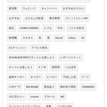
新潟県
ウェビック
キャンペーン
おすすめカスタム
おすすめ
カスタム大歓迎
展示車両
ヴィットピレン401
純正
250EXC-FSIXDAYS
レブル
中古
バイク大好き
除雪機
ユキオス
冬
雪
RnineT
Urban
GS
Sエディション
アパレル担当
SUZUKI MOTOTRSでオシャレを楽しもう
レザージャケット
オシャレを楽しもう
ＫＴＭ
秋田県
にかほ市
超神ネイガー
ネイガー
ヒーロー
子供に人気
ｲﾍﾞﾝﾄ
ﾚﾝﾀﾙﾊﾞｲｸ
DRZ400SM
景品あり
締め切り間近
701ENDURO
火の玉から―
custom
デカール
AJS
テンペストスクランブラー
多数
ジクサー150