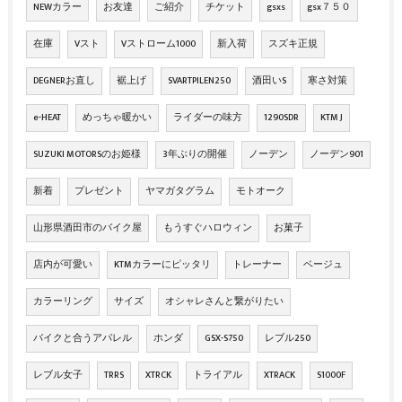
NEWカラー
お友達
ご紹介
チケット
gsxs
gsx７５０
在庫
Vスト
Vストローム1000
新入荷
スズキ正規
DEGNERお直し
裾上げ
SVARTPILEN250
酒田いS
寒さ対策
e-HEAT
めっちゃ暖かい
ライダーの味方
1290SDR
KTM J
SUZUKI MOTORSのお姫様
3年ぶりの開催
ノーデン
ノーデン901
新着
プレゼント
ヤマガタグラム
モトオーク
山形県酒田市のバイク屋
もうすぐハロウィン
お菓子
店内が可愛い
KTMカラーにピッタリ
トレーナー
ベージュ
カラーリング
サイズ
オシャレさんと繋がりたい
バイクと合うアパレル
ホンダ
GSX-S750
レブル250
レブル女子
TRRS
XTRCK
トライアル
XTRACK
S1000F