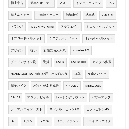
極上中古
新車１オーナー
２スト
インジェクション
セル
超人ネイガー
ご当地ヒーロー
御納車式
納車式
250DUKE
トランポ
SUZUKI MOTOTRS
フルフェイス
ジェットヘルメット
オフロードヘルメット
システムヘルメット
オシャレヘルメット
デザイン
軽い
女性にも大人気
Noreden901
グッドデザイン賞
受賞
GSX‐R
GSX‐R1000
カスタム多数
SUZUKI MOTORSで楽しい思い出を作ろう
紅葉
友達とバイク
親子バイク
バイクがある風景
NINJA250
NINJA250SL
RS4125
アクラボビッチ
レーシングサウンド
パワーアップ
ノーマルエキゾースト
スヴァルトピレン401
ビットピレン401
FMF
チタン
TY250Z
スコティッシュ
トライアルバイク