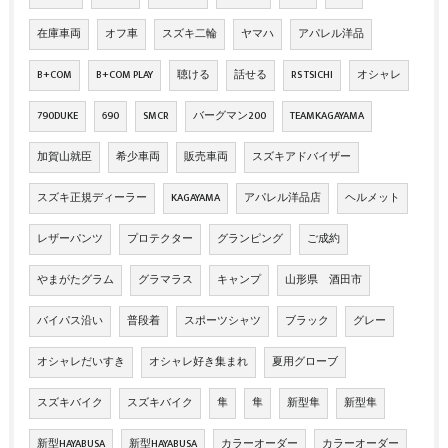
在庫車両
オフ車
スズキ二輪
ヤマハ
アパレル洋品
B+COM
B+COM PLAY
聴ける
話せる
RS TSICHI
オシャレ
790DUKE
690
SMCR
バーグマン200
TEAMKAGAYAMA
加賀山就臣
希少車両
販売車両
スズキアドバイザー
スズキ正規ディーラー
KAGAYAMA
アパレル洋品店
ヘルメット
レザーパンツ
プロテクター
グランピング
ご成約
やまがたグラム
グラマラス
キャンプ
山形県 酒田市
バイパス沿い
普段着
スポーツシャツ
ブラック
グレー
オシャレだいすき
オシャレ好き集まれ
夏用グローブ
スズキバイク
スズキバイク
隼
隼
新型隼
新型隼
新型HAYABUSA
新型HAYABUSA
カラーオーダー
カラーオーダー