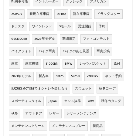
即納車可能
イントルーダー
クラシック
アメリカン
250ADV
新規在庫車両
DS400
新在庫車両
ドラッグスター
ドラスタ
ワインレッド
Sモール
受注開始
予約
GSX1300RR
2023年モデル
期間限定
フォトコンテスト
バイクフォト
バイク写真
バイクのある風景
写真投稿
愛車
愛車投稿
S1000RR
BMW
レッツバスケット
原付
2021年モデル
新古車
SP125
SP250
Z900RS
ネット予約
SUZUKI MOTORSでオシャレを楽しもう
スウェット
秋冬コーデ
スポーティスタイル
japan
センス抜群
A/W
秋冬カタログ
秋冬
アウトドア
レザー
レザーメンテナンス
メンテナンスクリーム
メンテナンススプレー
新商品