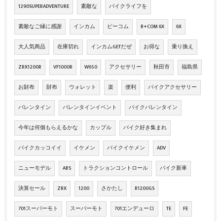
1290SUPERADVENTURE
素敵な
バイクライフを
素敵なご縁に感謝
インカム
ビーコム
B+COM 6X
6X
大人気商品
在庫切れ
インカムGETだぜ
お得な
乗り換え
ZRX1200R
VF1000R
W650
アクセサリー
秋田市
福島県
お財布
財布
ウォレット
楽
便利
バイクアクセサリー
バレンタイン
バレンタインイベント
バイクバレンタイン
今年は何個もらえるかな
カップル
バイク好き集まれ
バイクカッコイイ
イケメン
バイクイケメン
ADV
ニューモデル
ABS
トラクションコントロール
バイク新車
決算セール
ZRX
1200
さかたし
R1200GS
701スーパーモト
スーパーモト
701エンデューロ
TE
FE