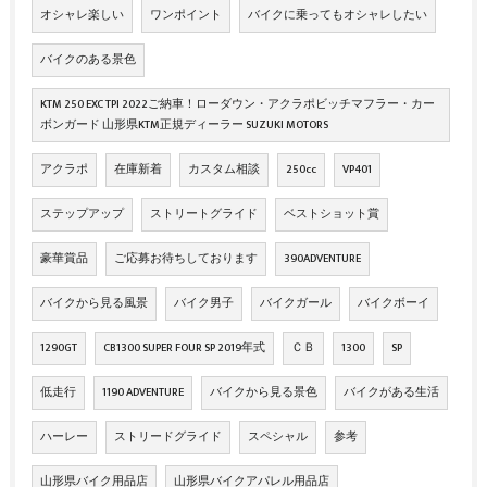
オシャレ楽しい
ワンポイント
バイクに乗ってもオシャレしたい
バイクのある景色
KTM 250 EXC TPI 2022ご納車！ローダウン・アクラポビッチマフラー・カー
ボンガード 山形県KTM正規ディーラー SUZUKI MOTORS
アクラポ
在庫新着
カスタム相談
250cc
VP401
ステップアップ
ストリートグライド
ベストショット賞
豪華賞品
ご応募お待ちしております
390ADVENTURE
バイクから見る風景
バイク男子
バイクガール
バイクボーイ
1290GT
CB1300 SUPER FOUR SP 2019年式
ＣＢ
1300
SP
低走行
1190 ADVENTURE
バイクから見る景色
バイクがある生活
ハーレー
ストリードグライド
スペシャル
参考
山形県バイク用品店
山形県バイクアパレル用品店