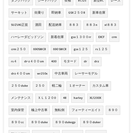
タンクバッグ
シートバッグ
長袖
RC125
新型RC
レース
サーキット
街乗り
即納車
GSX２５０R
新車在庫
SUZUKI正規
酒田
配送納車
８８３
８８３n
xl８８３
ハーレーダビッドソン
新着在庫
gsx１３００rr
EXCF
crm
crm２５０
690SMCR
690 SMCR
gsx１２５
rs１２５
rs４
dr-z４００sm
400
モタード
dr
drz
drz４００sm
wr250x
中古車両
レーサーモデル
２５０duke
２５０
軽二輪
１オーナー
カスタム車
メンテナンス
ＸＬ１２０0
48
harley
XL1200X
室内保管
極上中古車
無転倒
フォーティーエイト
８９０
８９０cc
８９０duke
８９０dukegp
８９０duker