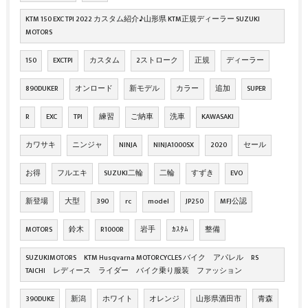
KTM 150 EXC TPI 2022 カスタム紹介♪山形県 KTM正規ディーラー SUZUKI
MOTORS
150
EXCTPI
カスタム
2ストローク
正規
ディーラー
890DUKER
オンロード
新モデル
カラー
追加
SUPER
R
EXC
TPI
練習
ご納車
洗車
KAWASAKI
カワサキ
ニンジャ
NINJA
NINJA1000SX
2020
セール
お得
フルエキ
SUZUKI二輪
二輪
すずき
EVO
新登場
大型
390
rc
model
JP250
MFJ公認
MOTORS
鈴木
R1000R
岩手
ｶｽﾀﾑ
整備
SUZUKIMOTORS KTM Husqvarna MOTORCYCLES バイク アパレル RS
TAICHI レディース ライダー バイク乗り服装 ファッション
390DUKE
新潟
ホワイト
オレンジ
山形県酒田市
青森