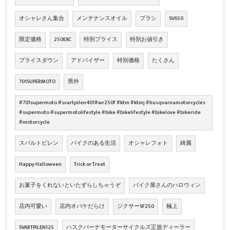
オシャレさん集合
メンテナンスオイル
ブラシ
SV650
限定価格
250EXC
特別プライス
特別お値引き
プライスダウン
アドバイザー
特別価格
たくさん
701SUPERMOTO
県外
#701supermoto #svartpilen401#wr250f #ktm #ktmj #husqvarnamotorcycles
#supermoto #supermotolifestyle #bike #bikelifestyle #bikelove #bikeride
#motorcycle
スバルトピレン
バイクのある生活
オシャレフォト
綺麗
Happy Halloween
Trick or Treat
お菓子をくれないといたずらしちゃうぞ
バイク屋さんのハロウィン
店内可愛い
店内オバケだらけ
ジクサーSF250
極上
SVARTPILEN125
ハスクバーナモーターサイクルズ正規ディーラー