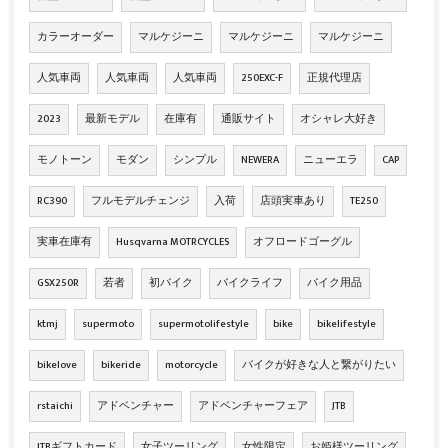
カラーオーダー
マルケジーニ
マルケジーニ
マルケジーニ
人気車両
人気車両
人気車両
250EXC-F
正規代理店
2023
最新モデル
在庫有
通販サイト
オシャレ大好き
モノトーン
モダン
シンプル
NEWERA
ニューエラ
CAP
RC390
フルモデルチェンジ
入荷
店頭実車あり
TE250
実車在庫有
Husqvarna MOTRCYCLES
オフロードゴーグル
GSX250R
若者
初バイク
バイクライフ
バイク用品
ktmj
supermoto
supermotolifestyle
bike
bikelifestyle
bikelove
bikeride
motorcycle
バイクが好きな人と繋がりたい
rstaichi
アドベンチャー
アドベンチャーフェア
JTB
JTBギフトカード
女子ツーリング
女性限定
お姫様ツーリング