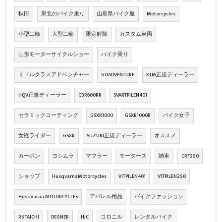
秋田
東北のバイク乗り
山形県バイク屋
Motorcycles
小型二輪
大型二輪
限定解除
カスタム車両
山形モーターサイクルショー
バイク乗り
ミドルクラスアドベンチャー
GOADVENTURE
KTM正規ディーラー
HQV正規ディーラー
CBR600RR
SVARTPILEN401
セラミックコーティング
GSXR1000
GSXR1000R
バイク女子
女性ライダー
GSXR
SUZUKI正規ディーラー
オススメ
カーボン
ヨシムラ
マフラー
モータース
納車
CRF250
ショップ
HusqvarnaMotorcycles
VITPILEN401
VITPILEN250
Husqvarna MOTORCYCLES
アパレル用品
バイクファッション
RS TAICHI
DEGNER
HJC
コロニル
レンタルバイク