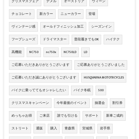
クリスマスフェア
デメル
オーストリア
ウィーン
チョコレート
新カラー
ニューカラー
登場
ヴィンテージ感
オールドフィニッシュ加工
シーズンイン
フープシューズ
ドライマスター
普段履きでもOK
ハイテク
高機能
NC750
nc750x
NC750LD
LD
ご応募いただきありがとうございます
ご応募ありがとうございました
ご応募いただき誠にありがとうございます
HUSQVARNA MOTOTRCYCLES
バイクに乗っててもオシャレしたい
バイク冬眠
500
クリスマスキャンペーン
今年最後のイベント
抽選会
割引券
めっちゃお得
ご来店
誰でも引ける
サポート
新車ご成約
ストリート
通販
購入
青森県
宮城県
岩手県