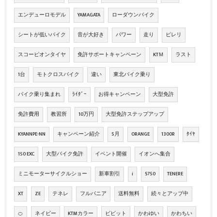
エンデューロモデル
YAMAGATA
ローダウンバイク
シートが低いバイク
音が大好き
パワー
走り
ピレリ
スコーピオンタイヤ
免許サポートキャンペーン
KTＭ
ラスト
1台
モトクロスバイク
違い
東北バイク乗り
バイク乗り集まれ
ﾗｲﾀﾞｰ
お得キャンペーン
大型免許
免許費用
教習所
10万円
大型免許ステップアップ
KYANNPE-NN
キャンペーン紹介
5月
ORANGE
1300R
ﾀｲﾔ
150 EXC
大型バイク免許
イベント開催
イオンへ集合
ミニモーターサイクルショー
新車割引
i
S750
TENERE
XT
ZE
テネレ
フルパニア
送料無料
続々とアップ中
🍊
ネイビー
KTMカラー
ビビット
かわゆい
かわちい