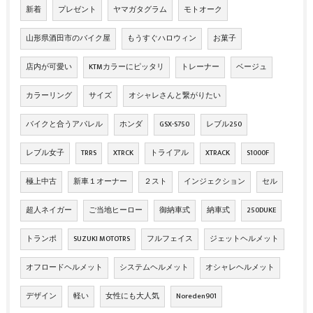
新着
プレゼント
ヤマガタグラム
モトオーク
山形県酒田市のバイク屋
もうすぐハロウィン
お菓子
店内が可愛い
KTMカラーにピッタリ
トレーナー
ベージュ
カラーリング
サイズ
オシャレさんと繋がりたい
バイクと合うアパレル
ホンダ
GSX-S750
レブル250
レブル女子
TRRS
XTRCK
トライアル
XTRACK
S1000F
極上中古
新車１オーナー
２スト
インジェクション
セル
超人ネイガー
ご当地ヒーロー
御納車式
納車式
250DUKE
トランポ
SUZUKI MOTOTRS
フルフェイス
ジェットヘルメット
オフロードヘルメット
システムヘルメット
オシャレヘルメット
デザイン
軽い
女性にも大人気
Noreden901