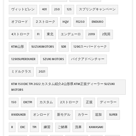
ヴィットピレン
401
250
125
スプリングキャンペーン
オフロード
２ストローク
HQV
FE250
ENDURO
4ストローク
FI
東北
エンデューロ
2019
2気筒
KTM山形
SUZUKIMOTORS
SDR
1290スーパードゥーク
1290SUPERDUKER
SZUKI MOTORS
バイクアドベンチャー
ミドルクラス
2021
KTM 150 EXC TPI 2022 カスタム紹介♪山形県 KTM正規ディーラー SUZUKI
MOTORS
150
EXCTPI
カスタム
2ストローク
正規
ディーラー
890DUKER
オンロード
新モデル
カラー
追加
SUPER
R
EXC
TPI
練習
ご納車
洗車
KAWASAKI