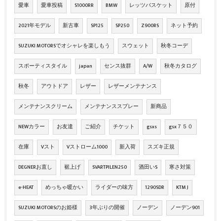
愛車
愛車投稿
S1000RR
BMW
レッツバスケット
原付
2021年モデル
新古車
SP125
SP250
Z900RS
ネット予約
SUZUKI MOTORSでオシャレを楽しもう
スウェット
秋冬コーデ
スポーティスタイル
japan
センス抜群
A/W
秋冬カタログ
秋冬
アウトドア
レザー
レザーメンテナンス
メンテナンスクリーム
メンテナンススプレー
新商品
NEWカラー
お友達
ご紹介
チケット
gsxs
gsx７５０
在庫
Vスト
Vストローム1000
新入荷
スズキ正規
DEGNERお直し
裾上げ
SVARTPILEN250
酒田いS
寒さ対策
e-HEAT
めっちゃ暖かい
ライダーの味方
1290SDR
KTM J
SUZUKI MOTORSのお姫様
3年ぶりの開催
ノーデン
ノーデン901