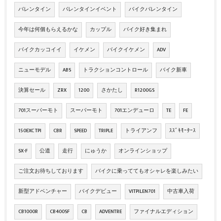
バレンタイン
バレンタインイベント
バイクバレンタイン
今年は何個もらえるかな
カップル
バイク好き集まれ
バイクカッコイイ
イケメン
バイクイケメン
ADV
ニューモデル
ABS
トラクションコントロール
バイク新車
決算セール
ZRX
1200
さかたし
R1200GS
701スーパーモト
スーパーモト
701エンデューロ
TE
FE
150EXC TPI
CBR
SPEED
TRIPLE
トライアンフ
ｽｽﾞｷﾓｰﾀｰｽ
SX-F
公道
走行
にゅうか
オンラインショップ
ご注文お待ちしております
バイクに乗っててもオシャレを楽しみたい
新型アドベンチャー
バイクデビュー
VITPILEN701
中古車入荷
CB1000R
CB400SF
CB
ADVENTRE
ファイナルエディション