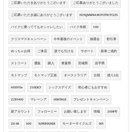
ご応募いただきありがとうございます
ご応募ありがとうございました
ご応募いただき誠にありがとうございます
HUSQVARNA MOTOTRCYCLES
バイクに乗っててもオシャレしたい
バイク冬眠
500
クリスマスキャンペーン
今年最後のイベント
抽選会
割引券
めっちゃお得
ご来店
誰でも引ける
サポート
新車ご成約
ストリート
通販
購入
青森県
宮城県
岩手県
モトマップ
モトマップ正規
オーストラリア
仕様
残り2台
HSS970n
250EXCF
シックスデイズ
初心者にもおすすめ
ZZR1400
マレーシア
HERITAGE
プレゼントキャンペーン
新アカウント
フォローミー
お願い致します
情報
2008年
ZX‐6R
600
SUPERDUKER
モーターサイクルズ
901