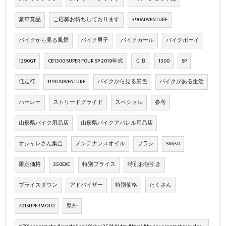
豪華賞品
ご応募お待ちしております
390ADVENTURE
バイクから見る風景
バイク男子
バイクガール
バイクボーイ
1290GT
CB1300 SUPER FOUR SP 2019年式
ＣＢ
1300
SP
低走行
1190 ADVENTURE
バイクから見る景色
バイクがある生活
ハーレー
ストリードグライド
スペシャル
参考
山形県バイク用品店
山形県バイクアパレル用品店
オシャレさん集合
メンテナンスオイル
ブラシ
SV650
限定価格
250EXC
特別プライス
特別お値引き
プライスダウン
アドバイザー
特別価格
たくさん
701SUPERMOTO
県外