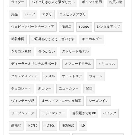
ライダー
バイク好きな人と繋がりたい
ポイント使用
お買い物
用品
パーツ
アプリ
ウェビックアプリ
ウェビックパートナーストア
加盟店
890ADV
レンタルアップ
新着車両
ご応募ありがとうございます
キーホルダー
シリコン素材
傷つかない
ストリートモデル
ディーラーオリジナルサポート
オフロードモデル
クリスマス
クリスマスフェア
デメル
オーストリア
ウィーン
チョコレート
新カラー
ニューカラー
登場
ヴィンテージ感
オールドフィニッシュ加工
シーズンイン
フープシューズ
ドライマスター
普段履きでもOK
ハイテク
高機能
NC750
nc750x
NC750LD
LD