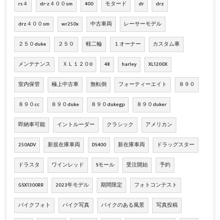
rs４
dr-z４００sm
400
モタード
dr
drz
drz４００sm
wr250x
中古車両
レーサーモデル
２５０duke
２５０
軽二輪
１オーナー
カスタム車
メンテナンス
ＸＬ１２０0
48
harley
XL1200X
室内保管
極上中古車
無転倒
フォーティーエイト
８９０
８９０cc
８９０duke
８９０dukegp
８９０duker
即納車可能
イントルーダー
クラシック
アメリカン
250ADV
新規在庫車両
DS400
新在庫車両
ドラッグスター
ドラスタ
ワインレッド
Sモール
受注開始
予約
GSX1300RR
2023年モデル
期間限定
フォトコンテスト
バイクフォト
バイク写真
バイクのある風景
写真投稿