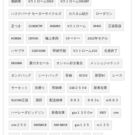
御納車
Vストローム1050
Vストローム1050XT
ハスクバーナ モーターサイクルズ
カスタム紹介
ローダウン
足つき
250EXCTPI
SIXDAYS
Vストローム
SP401
正規取扱
HONDA
CB1100
極上車両
1オーナー
2022年モデル
ハヤブサ
GSX1300R
即納可能
Vストローム250
生産終了
DEGENR
夏の大セール
オシャレ好き集合
メッシュジャケット
タンクバッグ
シートバッグ
長袖
RC125
新型RC
レース
サーキット
街乗り
即納車
GSX２５０R
新車在庫
SUZUKI正規
酒田
配送納車
８８３
８８３n
xl８８３
ハーレーダビッドソン
新着在庫
gsx１３００rr
EXCF
crm
crm２５０
690SMCR
690 SMCR
gsx１２５
rs１２５