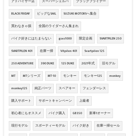
アドバイザー店
スーパーシェルパ
ブラックフライデー
BLACK FRIDAY
ビッグなSAIL
SUZUKI MOTORSへ集合
買わなきゃ損
全国のライダーさん集まれ
バイク好きにはたまらない
gsxs1000
限定企画
SVARTPILEN 250
SVARTPILEN 401
在庫一掃
Vitpilen 401
Svartpilen 125
250 ADVENTURE
390 DUKE
125 DUKE
2021年式
旧モデル
MT
MTシリーズ
MT-10
モンキー
モンキー125
monkey
monkey125
純正パーツ
スペアキー
フェンダーレス
購入サポート
サポートキャンペーン
上級者
初心者にもオススメ
バイク購入
GB350
新車1オーナー
現行モデル
スポーティーモデル
バイク好き
在庫一掃セール