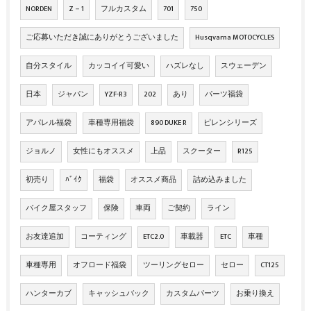
NORDEN
Z－1
フルカスタム
701
750
ご応募いただき誠にありがとうございました
Husqvarna MOTOCYCLES
自分スタイル
カッコイイ可愛い
ハズレなし
スウェーデン
日本
ジャパン
YZF-R3
202
あり
パーツ福袋
アパレル福袋
車種専用福袋
890 DUKE R
ピレンシリーズ
ジョルノ
女性にもオススメ
上品
スクーター
R125
初売り
ﾊﾞｲｸ
福袋
オススメ商品
詰め込みました
バイク屋スタッフ
保険
車両
ご契約
ライン
お友達追加
コーティング
ETC2.0
車載器
ETC
車種
車種専用
オフロード福袋
ツーリングセロー
セロー
CT125
ハンターカブ
キャッシュバック
カスタムパーツ
お乗り換え