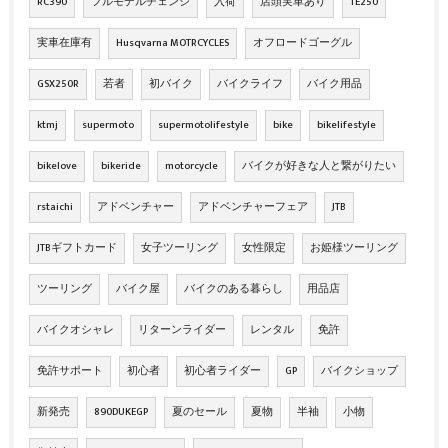
RC390
フルモデルチェンジ
入荷
店頭実車あり
TE250
実車在庫有
Husqvarna MOTRCYCLES
オフロードゴーグル
GSX250R
若者
初バイク
バイクライフ
バイク用品
ktmj
supermoto
supermotolifestyle
bike
bikelifestyle
bikelove
bikeride
motorcycle
バイクが好きな人と繋がりたい
rstaichi
アドベンチャー
アドベンチャーフェア
JTB
JTBギフトカード
女子ツーリング
女性限定
お姫様ツーリング
ツーリング
バイク屋
バイクのある暮らし
用品店
バイクオシャレ
リターンライダー
レンタル
免許
免許サポート
初心者
初心者ライダー
GP
バイクショップ
新発売
890DUKEGP
夏のセール
夏物
半袖
小物