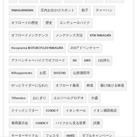
YAMAGATAKENN
庄内お出かけスポット
餃子
チャーハン
オフロードの歴史
歴史
エンデューロバイク
オフロードメンテナンス
メンテナンス方法
KTM YAMAGATA
Husqvarna MOTORCYCLES YAMAGATA
250アドベンチャー
アドベンチャーバイクでオフロード
SIX
DAYS
2台持ち
801supermoto
お尻
SUSZUKI
山形酒田市
やっとライダーになれた
オフロード最高
林道
駆け抜ける林道
701enduo
おにぎり
エルツベルグロデオ
大盛
クイックシフター
350EXC-F
イオンモール
イオン酒田南店
車両展示会
500EXC-F
バイクから見る世界
試乗
モーターサイクル
フェスタ
IWATE
ダブルキャンペーン