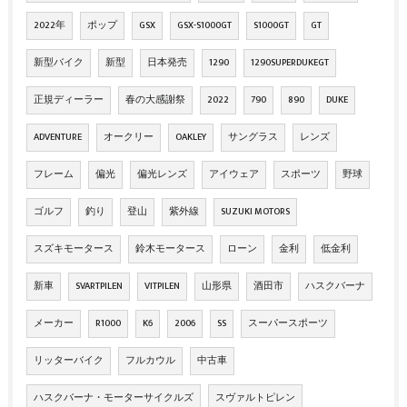
2022年
ポップ
GSX
GSX-S1000GT
S1000GT
GT
新型バイク
新型
日本発売
1290
1290SUPERDUKEGT
正規ディーラー
春の大感謝祭
2022
790
890
DUKE
ADVENTURE
オークリー
OAKLEY
サングラス
レンズ
フレーム
偏光
偏光レンズ
アイウェア
スポーツ
野球
ゴルフ
釣り
登山
紫外線
SUZUKI MOTORS
スズキモータース
鈴木モータース
ローン
金利
低金利
新車
SVARTPILEN
VITPILEN
山形県
酒田市
ハスクバーナ
メーカー
R1000
K6
2006
SS
スーパースポーツ
リッターバイク
フルカウル
中古車
ハスクバーナ・モーターサイクルズ
スヴァルトピレン