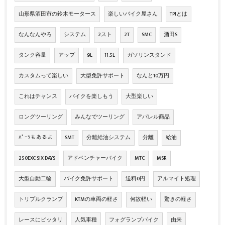
山形県酒田市の鈴木モータース
楽しいバイク屋さん
TPIとは
なんなんやろ
システム
2スト
2T
SMC
酒田S
タンク容量
アップ
9L
11.5L
ガソリンスタンド
カスタムって楽しい
大型免許サポート
なんと10万円
これはチャンス
バイクを楽しもう
大型楽しい
ロングツーリング
みんなでツーリング
アパレル商品
ﾊﾟｰﾂもあるよ
SMT
分離給油システム
分離
給油
250EXC SIX DAYS
アドベンチャーバイク
MTC
MSR
大型自動二輪
バイク免許サポート
送料0円
アルマイト処理
トリプルクランプ
KTMの車両の軽さ
何故軽い
驚きの軽さ
レースにピッタリ
人気車種
フォグランプバイク
由来