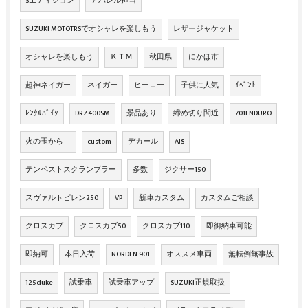
Sエディション
アパレル担当
SUZUKI MOTOTRSでオシャレを楽しもう
レザージャケット
オシャレを楽しもう
ＫＴＭ
秋田県
にかほ市
超神ネイガー
ネイガー
ヒーロー
子供に人気
ｲﾍﾞﾝﾄ
ﾚﾝﾀﾙﾊﾞｲｸ
DRZ400SM
景品あり
締め切り間近
701ENDURO
火の玉から―
custom
デカール
AJS
テンペストスクランブラー
多数
ジクサー150
スヴァルトピレン250
VP
新車カスタム
カスタムご相談
クロスカブ
クロスカブ50
クロスカブ110
即御納車可能
即納可
本日入荷
NORDEN 901
オススメ車両
無転倒無事故
125duke
試乗車
試乗車アップ
SUZUKI正規取扱