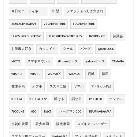
今日のコーディネート
中型
ファッション好き集まれ
250EXCTPISIXDAYS
250ADVENTURE
890ADVENTURE
1290SUPERDUKEREVO
1290SUPERADVENTURES
NORDEN901
試乗会
お洋服大好き
カッコイイ
クール
バッグ
QUAD LOCK
MOTO
スマホマウント
iPhoneケース
galaxyケース
YAMAHA
WR250F
WR250
WR250Ⅹ
WR250R
宮城
福島
在庫車両
オフ車
スズキ二輪
ヤマハ
アパレル洋品
B+COM
B+COM PLAY
聴ける
話せる
RS TSICHI
オシャレ
790DUKE
690
SMCR
バーグマン200
TEAMKAGAYAMA
加賀山就臣
希少車両
販売車両
スズキアドバイザー
スズキ正規ディーラー
KAGAYAMA
アパレル洋品店
ヘルメット