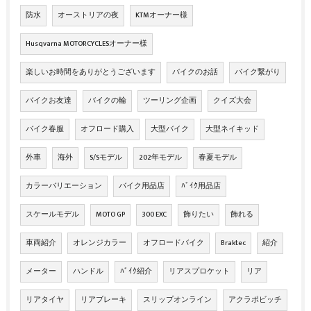
防水
オーストリアの夜
KTMオーナー様
Husqvarna MOTORCYCLESオーナー様
楽しいお時間をありがとうございます
バイクのお話
バイク繋がり
バイクお友達
バイクの輪
ツーリング企画
クイズ大会
バイク春服
オフロード購入
大型バイク
大型ネイキッド
外車
海外
S/Sモデル
202年モデル
春夏モデル
カラーバリエーション
バイク用品店
ﾊﾞｲｸ用品店
スケールモデル
MOTO GP
300 EXC
飾りたい
飾れる
車両紹介
オレンジカラー
オフロードバイク
Braktec
紹介
メーター
ハンドル
ﾊﾞｲｸ紹介
リアスプロケット
リア
リアタイヤ
リアブレーキ
スリップオンライン
アクラポビッチ