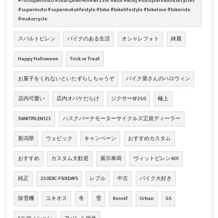
#701supermoto #svartpilen401#wr250f #ktm #ktmj #husqvarnamotorcycles
#supermoto #supermotolifestyle #bike #bikelifestyle #bikelove #bikeride
#motorcycle
スバルトピレン
バイクのある生活
オシャレフォト
綺麗
Happy Halloween
Trick or Treat
お菓子をくれないといたずらしちゃうぞ
バイク屋さんのハロウィン
店内可愛い
店内オバケだらけ
ジクサーSF250
極上
SVARTPILEN125
ハスクバーナモーターサイクルズ正規ディーラー
新潟県
ウェビック
キャンペーン
おすすめカスタム
おすすめ
カスタム大歓迎
展示車両
ヴィットピレン401
純正
250EXC-FSIXDAYS
レブル
中古
バイク大好き
除雪機
ユキオス
冬
雪
RnineT
Urban
GS