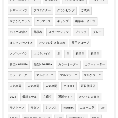
レザーパンツ
プロテクター
グランピング
ご成約
やまがたグラム
グラマラス
キャンプ
山形県 酒田市
バイパス沿い
普段着
スポーツシャツ
ブラック
グレー
オシャレだいすき
オシャレ好き集まれ
夏用グローブ
スズキバイク
スズキバイク
隼
隼
新型隼
新型隼
新型HAYABUSA
新型HAYABUSA
カラーオーダー
カラーオーダー
カラーオーダー
マルケジーニ
マルケジーニ
マルケジーニ
人気車両
人気車両
人気車両
250EXC-F
正規代理店
2023
最新モデル
在庫有
通販サイト
オシャレ大好き
モノトーン
モダン
シンプル
NEWERA
ニューエラ
CAP