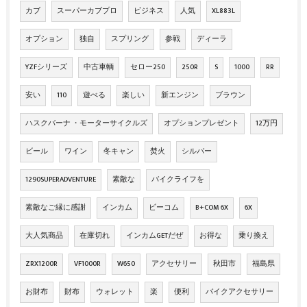
カブ
スーパーカブプロ
ビジネス
人気
XL883L
オプション
独自
スプリング
参戦
ディーラ
YZFシリーズ
中古車輌
セロー250
250R
S
1000
RR
安い
110
遊べる
楽しい
新エンジン
ブラウン
ハスクバーナ ・モーターサイクルズ
オプションプレゼント
12万円
ビール
ワイン
冬キャン
焚火
シルバー
1290SUPERADVENTURE
素敵な
バイクライフを
素敵なご縁に感謝
インカム
ビーコム
B+COM 6X
6X
大人気商品
在庫切れ
インカムGETだぜ
お得な
乗り換え
ZRX1200R
VF1000R
W650
アクセサリー
秋田市
福島県
お財布
財布
ウォレット
楽
便利
バイクアクセサリー