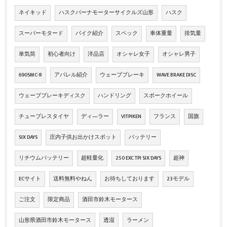
ネイキッド
ハスクバーナモーターサイクルズ山形
ハスク
スーパーモタード
バイク紹介
スペック
車体重量
排気量
単気筒
初心者向け
洋品店
オシャレ女子
オシャレ男子
690SMC-R
アパレル紹介
ウェーブブレーキ
WAVE BRAKE DISC
ウェーブブレーキディスク
ハンドリング
スポークホイール
チューブレスタイヤ
ディ―ラー
VITPIKEN
フランス
国旗
SIX DAYS
庄内子供お出かけスポット
バッテリー
リチウムバッテリー
超軽量化
250 EXC TPI SIX DAYS
超神
ECサイト
送料無料やねん
お待ちしております
23モデル
ご注文
限定商品
酒田市鈴木モータース
山形県酒田市鈴木モータース
透湿
ラーメン