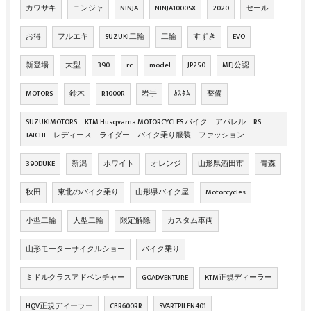
カワサキ
ニンジャ
NINJA
NINJA1000SX
2020
セール
お得
フルエキ
SUZUKI二輪
二輪
すずき
EVO
新登場
大型
390
rc
model
JP250
MFJ公認
MOTORS
鈴木
R1000R
岩手
ｶｽﾀﾑ
整備
SUZUKIMOTORS KTM Husqvarna MOTORCYCLES バイク アパレル RS
TAICHI レディース ライダー バイク乗り服装 ファッション
390DUKE
新潟
ホワイト
オレンジ
山形県酒田市
青森
秋田
東北のバイク乗り
山形県バイク屋
Motorcycles
小型二輪
大型二輪
限定解除
カスタム車両
山形モーターサイクルショー
バイク乗り
ミドルクラスアドベンチャー
GOADVENTURE
KTM正規ディーラー
HQV正規ディーラー
CBR600RR
SVARTPILEN401