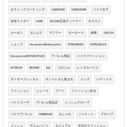
セラミックコーティング
GSXR1000
GSXR1000R
バイク女子
女性ライダー
GSXR
SUZUKI正規ディーラー
オススメ
カーボン
ヨシムラ
マフラー
モータース
納車
CRF250
ショップ
HusqvarnaMotorcycles
VITPILEN401
VITPILEN250
Husqvarna MOTORCYCLES
アパレル用品
バイクファッション
RS TAICHI
DEGNER
HJC
コロニル
レンタルバイク
モトオークレンタル
オシャレさん集まれ
メンズ
レディース
ファッション
シューズ
ブーツ
ファッション好き
バイクコーデ
アパレル用品店
メッシュグローブ
バイクアパレル
HAYABUSA
おしゃれ
ジャケット
グローブ
メッシュ
デニムパンツ
カジュアル
今日のファッション