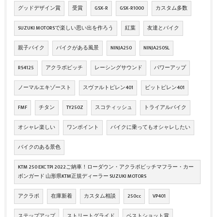
グッドデザイン賞
受賞
GSX‐R
GSX‐R1000
カスタム多数
SUZUKI MOTORSで楽しい思い出を作ろう
紅葉
友達とバイク
親子バイク
バイクがある風景
NINJA250
NINJA250SL
RS4125
アクラボビッチ
レーシングサウンド
パワーアップ
ノーマルエキゾースト
スヴァルトピレン401
ビットピレン401
FMF
チタン
TY250Z
スコティッシュ
トライアルバイク
オシャレ楽しい
ワンポイント
バイクに乗ってもオシャレしたい
バイクのある景色
KTM 250 EXC TPI 2022ご納車！ローダウン・アクラポビッチマフラー・カー
ボンガード 山形県KTM正規ディーラー SUZUKI MOTORS
アクラポ
在庫新着
カスタム相談
250cc
VP401
ステップアップ
ストリートグライド
ベストショット賞