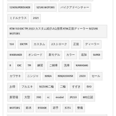
1290SUPERDUKER
SZUKI MOTORS
バイクアドベンチャー
ミドルクラス
2021
KTM 150 EXC TPI 2022 カスタム紹介♪山形県 KTM正規ディーラー SUZUKI
MOTORS
150
EXCTPI
カスタム
2ストローク
正規
ディーラー
890DUKER
オンロード
新モデル
カラー
追加
SUPER
R
EXC
TPI
練習
ご納車
洗車
KAWASAKI
カワサキ
ニンジャ
NINJA
NINJA1000SX
2020
セール
お得
フルエキ
SUZUKI二輪
二輪
すずき
EVO
新登場
大型
390
rc
model
JP250
MFJ公認
MOTORS
鈴木
R1000R
岩手
ｶｽﾀﾑ
整備