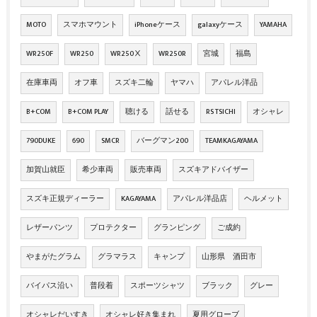
MOTO
スマホマウント
iPhoneケース
galaxyケース
YAMAHA
WR250F
WR250
WR250Ⅹ
WR250R
宮城
福島
在庫車両
オフ車
スズキ二輪
ヤマハ
アパレル洋品
B+COM
B+COM PLAY
聴ける
話せる
RS TSICHI
オシャレ
790DUKE
690
SMCR
バーグマン200
TEAMKAGAYAMA
加賀山就臣
希少車両
販売車両
スズキアドバイザー
スズキ正規ディーラー
KAGAYAMA
アパレル洋品店
ヘルメット
レザーパンツ
プロテクター
グランピング
ご成約
やまがたグラム
グラマラス
キャンプ
山形県 酒田市
バイパス沿い
普段着
スポーツシャツ
ブラック
グレー
オシャレだいすき
オシャレ好き集まれ
夏用グローブ