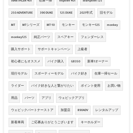
SVARTPILEN 401
在庫一掃
Vitpilen 401
Svartpilen 125
250 ADVENTURE
390 DUKE
125 DUKE
2021年式
旧モデル
MT
MTシリーズ
MT-10
モンキー
モンキー125
monkey
monkey125
純正パーツ
スペアキー
フェンダーレス
購入サポート
サポートキャンペーン
上級者
初心者にもオススメ
バイク購入
GB350
新車1オーナー
現行モデル
スポーティーモデル
バイク好き
在庫一掃セール
ライダー
バイク好きな人と繋がりたい
ポイント使用
お買い物
用品
パーツ
アプリ
ウェビックアプリ
ウェビックパートナーストア
加盟店
890ADV
レンタルアップ
新着車両
ご応募ありがとうございます
キーホルダー