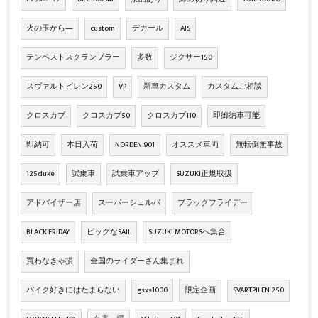
火の玉から―
custom
デカール
AJS
テンペストスクランブラー
多数
ジクサー150
スヴァルトピレン250
VP
新車カスタム
カスタムご相談
クロスカブ
クロスカブ50
クロスカブ110
即御納車可能
即納可
本日入荷
NORDEN 901
オススメ車両
無転倒無事故
125duke
試乗車
試乗車アップ
SUZUKI正規取扱
アドバイザー店
スーパーシェルパ
ブラックフライデー
BLACK FRIDAY
ビッグなSAIL
SUZUKI MOTORSへ集合
買わなきゃ損
全国のライダーさん集まれ
バイク好きにはたまらない
gsxs1000
限定企画
SVARTPILEN 250