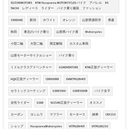
SUZUKIMOTORS KTM Husqvarna MOTORCYCLES バイク アパレル RS
TAICHI レディース ライダー バイク乗り服装 ファッション
390DUKE
新潟
ホワイト
オレンジ
山形県酒田市
青森
秋田
東北のバイク乗り
山形県バイク屋
Motorcycles
小型二輪
大型二輪
限定解除
カスタム車両
山形モーターサイクルショー
バイク乗り
ミドルクラスアドベンチャー
GOADVENTURE
KTM正規ディーラー
HQV正規ディーラー
CBR600RR
SVARTPILEN401
セラミックコーティング
GSXR1000
GSXR1000R
バイク女子
女性ライダー
GSXR
SUZUKI正規ディーラー
オススメ
カーボン
ヨシムラ
マフラー
モータース
納車
CRF250
ショップ
HusqvarnaMotorcycles
VITPILEN401
VITPILEN250