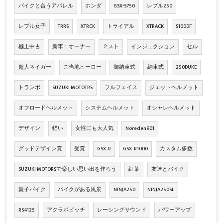
バイクと合うアパレル
ホンダ
GSX-S750
レブル250
レブル女子
TRRS
XTRCK
トライアル
XTRACK
S1000F
極上中古
新車１オーナー
２スト
インジェクション
セル
超人ネイガー
ご当地ヒーロー
御納車式
納車式
250DUKE
トランポ
SUZUKI MOTOTRS
フルフェイス
ジェットヘルメット
オフロードヘルメット
システムヘルメット
オシャレヘルメット
デザイン
軽い
女性にも大人気
Noreden901
グッドデザイン賞
受賞
GSX‐R
GSX‐R1000
カスタム多数
SUZUKI MOTORSで楽しい思い出を作ろう
紅葉
友達とバイク
親子バイク
バイクがある風景
NINJA250
NINJA250SL
RS4125
アクラボビッチ
レーシングサウンド
パワーアップ