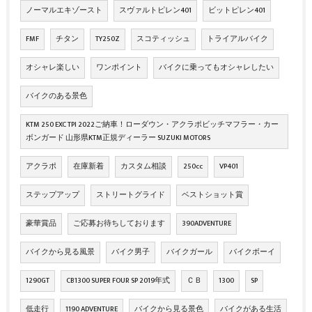
ノーマルエキゾースト
スヴァルトピレン401
ビットピレン401
FMF
チタン
TY250Z
スコティッシュ
トライアルバイク
オシャレ楽しい
ワンポイント
バイクに乗ってもオシャレしたい
バイクのある景色
KTM 250 EXC TPI 2022ご納車！ローダウン・アクラポビッチマフラー・カー
ボンガード 山形県KTM正規ディーラー SUZUKI MOTORS
アクラポ
在庫新着
カスタム相談
250cc
VP401
ステップアップ
ストリートグライド
ベストショット賞
豪華賞品
ご応募お待ちしております
390ADVENTURE
バイクから見る風景
バイク男子
バイクガール
バイクボーイ
1290GT
CB1300 SUPER FOUR SP 2019年式
ＣＢ
1300
SP
低走行
1190 ADVENTURE
バイクから見る景色
バイクがある生活