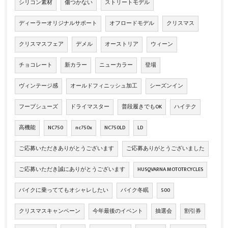
シリコン素材
傷つかない
ストリートモデル
ディーラーオリジナルサポート
オフロードモデル
クリスマス
クリスマスフェア
デメル
オーストリア
ウィーン
チョコレート
新カラー
ニューカラー
登場
ヴィンテージ感
オールドフィニッシュ加工
シーズンイン
フープシューズ
ドライマスター
普段履きでもOK
ハイテク
高機能
NC750
nc750x
NC750LD
LD
ご応募いただきありがとうございます
ご応募ありがとうございました
ご応募いただき誠にありがとうございます
HUSQVARNA MOTOTRCYCLES
バイクに乗っててもオシャレしたい
バイク冬眠
500
クリスマスキャンペーン
今年最後のイベント
抽選会
割引券