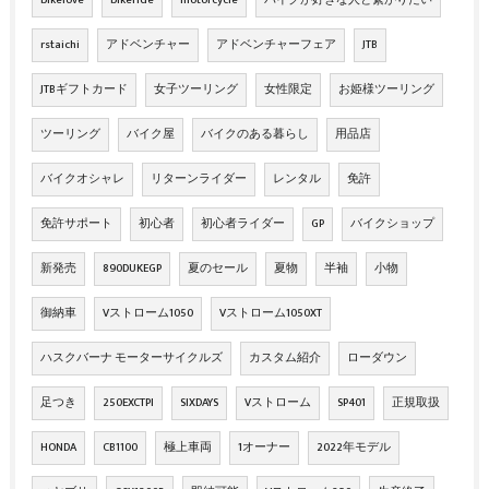
bikelove
bikeride
motorcycle
バイクが好きな人と繋がりたい
rstaichi
アドベンチャー
アドベンチャーフェア
JTB
JTBギフトカード
女子ツーリング
女性限定
お姫様ツーリング
ツーリング
バイク屋
バイクのある暮らし
用品店
バイクオシャレ
リターンライダー
レンタル
免許
免許サポート
初心者
初心者ライダー
GP
バイクショップ
新発売
890DUKEGP
夏のセール
夏物
半袖
小物
御納車
Vストローム1050
Vストローム1050XT
ハスクバーナ モーターサイクルズ
カスタム紹介
ローダウン
足つき
250EXCTPI
SIXDAYS
Vストローム
SP401
正規取扱
HONDA
CB1100
極上車両
1オーナー
2022年モデル