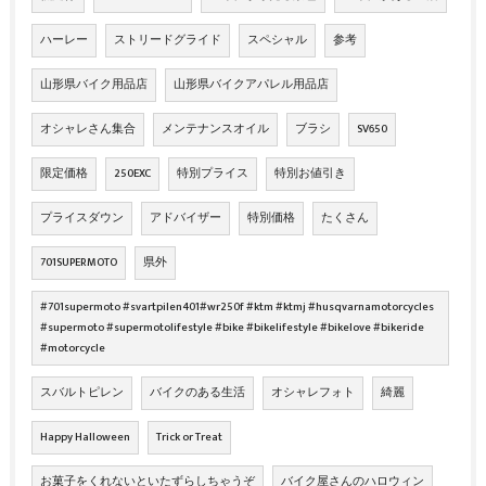
ハーレー
ストリードグライド
スペシャル
参考
山形県バイク用品店
山形県バイクアパレル用品店
オシャレさん集合
メンテナンスオイル
ブラシ
SV650
限定価格
250EXC
特別プライス
特別お値引き
プライスダウン
アドバイザー
特別価格
たくさん
701SUPERMOTO
県外
#701supermoto #svartpilen401#wr250f #ktm #ktmj #husqvarnamotorcycles
#supermoto #supermotolifestyle #bike #bikelifestyle #bikelove #bikeride
#motorcycle
スバルトピレン
バイクのある生活
オシャレフォト
綺麗
Happy Halloween
Trick or Treat
お菓子をくれないといたずらしちゃうぞ
バイク屋さんのハロウィン