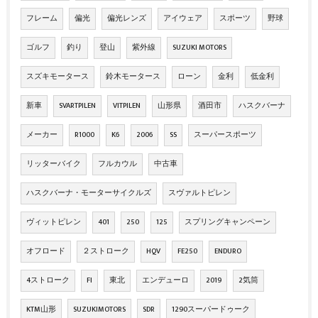
フレーム
偏光
偏光レンズ
アイウェア
スポーツ
野球
ゴルフ
釣り
登山
紫外線
SUZUKI MOTORS
スズキモータース
鈴木モータース
ローン
金利
低金利
新車
SVARTPILEN
VITPILEN
山形県
酒田市
ハスクバーナ
メーカー
R1000
K6
2006
SS
スーパースポーツ
リッターバイク
フルカウル
中古車
ハスクバーナ・モーターサイクルズ
スヴァルトピレン
ヴィットピレン
401
250
125
スプリングキャンペーン
オフロード
２ストローク
HQV
FE250
ENDURO
4ストローク
FI
東北
エンデューロ
2019
2気筒
KTM山形
SUZUKIMOTORS
SDR
1290スーパードゥーク