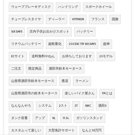
ウェーブブレーキディスク
ハンドリング
スポークホイール
チューブレスタイヤ
ディ―ラー
VITPIKEN
フランス
国旗
SIX DAYS
庄内子供お出かけスポット
バッテリー
リチウムバッテリー
超軽量化
250 EXC TPI SIX DAYS
超神
ECサイト
送料無料やねん
お待ちしております
23モデル
ご注文
限定商品
酒田市鈴木モータース
山形県酒田市鈴木モータース
透湿
ラーメン
山形県酒田市の鈴木モータース
楽しいバイク屋さん
TPIとは
なんなんやろ
システム
2スト
2T
SMC
酒田S
タンク容量
アップ
9L
11.5L
ガソリンスタンド
カスタムって楽しい
大型免許サポート
なんと10万円