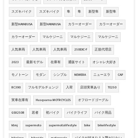
スズキバイク
スズキバイク
隼
隼
新型隼
新型隼
新型HAYABUSA
新型HAYABUSA
カラーオーダー
カラーオーダー
カラーオーダー
マルケジーニ
マルケジーニ
マルケジーニ
人気車両
人気車両
人気車両
250EXC-F
正規代理店
2023
最新モデル
在庫有
通販サイト
オシャレ大好き
モノトーン
モダン
シンプル
NEWERA
ニューエラ
CAP
RC390
フルモデルチェンジ
入荷
店頭実車あり
TE250
実車在庫有
Husqvarna MOTRCYCLES
オフロードゴーグル
GSX250R
若者
初バイク
バイクライフ
バイク用品
ktmj
supermoto
supermotolifestyle
bike
bikelifestyle