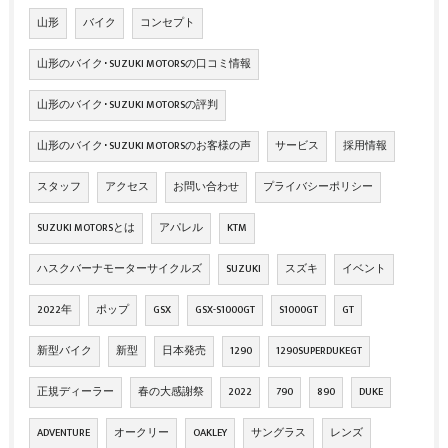
山形
バイク
コンセプト
山形のバイク･SUZUKI MOTORSの口コミ情報
山形のバイク･SUZUKI MOTORSの評判
山形のバイク･SUZUKI MOTORSのお客様の声
サービス
採用情報
スタッフ
アクセス
お問い合わせ
プライバシーポリシー
SUZUKI MOTORSとは
アパレル
KTM
ハスクバーナモーターサイクルズ
SUZUKI
スズキ
イベント
2022年
ポップ
GSX
GSX-S1000GT
S1000GT
GT
新型バイク
新型
日本発売
1290
1290SUPERDUKEGT
正規ディーラー
春の大感謝祭
2022
790
890
DUKE
ADVENTURE
オークリー
OAKLEY
サングラス
レンズ