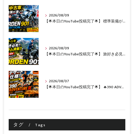
2026/08/09
【🌟本日のYouTube投稿完了🌟】 標準装備が凄い!!1オーナー・無転倒の極上中古車🔥 「NORDEN 901 EXPEDITION」が入荷いたしました✨ 【Husqvarna Motorcycles山形】
2026/08/09
【🌟本日のYouTube投稿完了🌟】 旅好き必見🔥!!カスタム満載の極上中古車！ 「NORDEN 901」が入荷いたしました✨【Husqvarna Motorcycles山形】
2026/08/07
【🌟本日のYouTube投稿完了🌟】 🔥390 ADVENTURE R × KTM山形 オリジナルデカール仕様誕生🔥
タグ
Tags