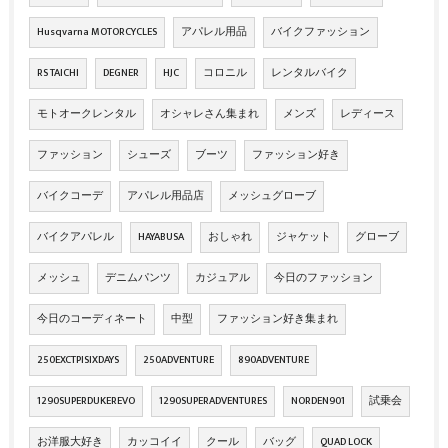
Husqvarna MOTORCYCLES
アパレル用品
バイクファッション
RS TAICHI
DEGNER
HJC
コロニル
レンタルバイク
モトオークレンタル
オシャレさん集まれ
メンズ
レディース
ファッション
シューズ
ブーツ
ファッション好き
バイクコーデ
アパレル用品店
メッシュグローブ
バイクアパレル
HAYABUSA
おしゃれ
ジャケット
グローブ
メッシュ
デニムパンツ
カジュアル
今日のファッション
今日のコーディネート
中型
ファッション好き集まれ
250EXCTPISIXDAYS
250ADVENTURE
890ADVENTURE
1290SUPERDUKEREVO
1290SUPERADVENTURES
NORDEN901
試乗会
お洋服大好き
カッコイイ
クール
バッグ
QUAD LOCK