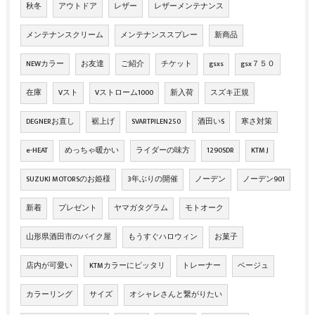
秋冬
アウトドア
レザー
レザーメンテナンス
メンテナンスクリーム
メンテナンススプレー
新商品
NEWカラー
お友達
ご紹介
チケット
gsxs
gsx７５０
在庫
Vスト
Vストローム1000
新入荷
スズキ正規
DEGNERお直し
裾上げ
SVARTPILEN250
酒田いS
寒さ対策
e-HEAT
めっちゃ暖かい
ライダーの味方
1290SDR
KTM J
SUZUKI MOTORSのお姫様
3年ぶりの開催
ノーデン
ノーデン901
新着
プレゼント
ヤマガタグラム
モトオーク
山形県酒田市のバイク屋
もうすぐハロウィン
お菓子
店内が可愛い
KTMカラーにピッタリ
トレーナー
ベージュ
カラーリング
サイズ
オシャレさんと繋がりたい