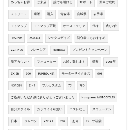
めっちゃお得
ご来店
誰でも引ける
サポート
新車ご成約
ストリート
通販
購入
青森県
宮城県
岩手県
モトマップ
モトマップ正規
オーストラリア
仕様
残り2台
HSS970n
250EXCF
シックスデイズ
初心者にもおすすめ
ZZR1400
マレーシア
HERITAGE
プレゼントキャンペーン
新アカウント
フォローミー
お願い致します
情報
2008年
ZX‐6R
600
SUPERDUKER
モーターサイクルズ
901
NORDEN
Z－1
フルカスタム
701
750
ご応募いただき誠にありがとうございました
Husqvarna MOTOCYCLES
自分スタイル
カッコイイ可愛い
ハズレなし
スウェーデン
日本
ジャパン
YZF-R3
202
あり
パーツ福袋