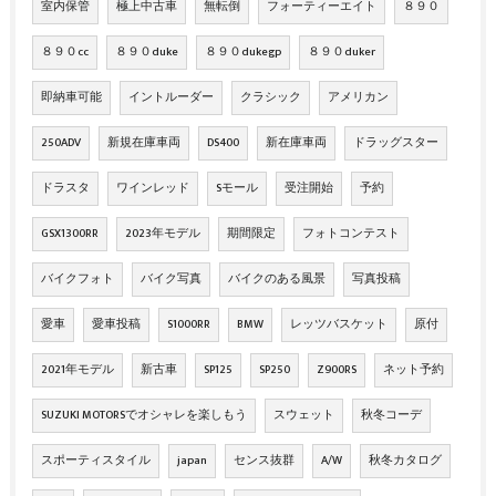
室内保管
極上中古車
無転倒
フォーティーエイト
８９０
８９０cc
８９０duke
８９０dukegp
８９０duker
即納車可能
イントルーダー
クラシック
アメリカン
250ADV
新規在庫車両
DS400
新在庫車両
ドラッグスター
ドラスタ
ワインレッド
Sモール
受注開始
予約
GSX1300RR
2023年モデル
期間限定
フォトコンテスト
バイクフォト
バイク写真
バイクのある風景
写真投稿
愛車
愛車投稿
S1000RR
BMW
レッツバスケット
原付
2021年モデル
新古車
SP125
SP250
Z900RS
ネット予約
SUZUKI MOTORSでオシャレを楽しもう
スウェット
秋冬コーデ
スポーティスタイル
japan
センス抜群
A/W
秋冬カタログ