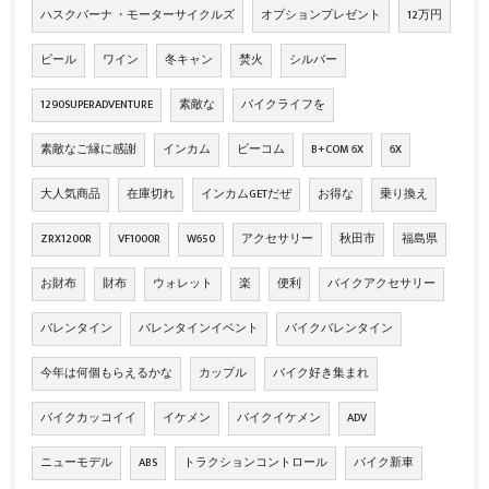
ハスクバーナ ・モーターサイクルズ
オプションプレゼント
12万円
ビール
ワイン
冬キャン
焚火
シルバー
1290SUPERADVENTURE
素敵な
バイクライフを
素敵なご縁に感謝
インカム
ビーコム
B+COM 6X
6X
大人気商品
在庫切れ
インカムGETだぜ
お得な
乗り換え
ZRX1200R
VF1000R
W650
アクセサリー
秋田市
福島県
お財布
財布
ウォレット
楽
便利
バイクアクセサリー
バレンタイン
バレンタインイベント
バイクバレンタイン
今年は何個もらえるかな
カップル
バイク好き集まれ
バイクカッコイイ
イケメン
バイクイケメン
ADV
ニューモデル
ABS
トラクションコントロール
バイク新車