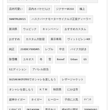
店内可愛い
店内オバケだらけ
ジクサーSF250
極上
SVARTPILEN125
ハスクバーナモーターサイクルズ正規ディーラー
新潟県
ウェビック
キャンペーン
おすすめカスタム
おすすめ
カスタム大歓迎
展示車両
ヴィットピレン401
純正
250EXC-FSIXDAYS
レブル
中古
バイク大好き
除雪機
ユキオス
冬
雪
RnineT
Urban
GS
Sエディション
アパレル担当
SUZUKI MOTOTRSでオシャレを楽しもう
レザージャケット
オシャレを楽しもう
ＫＴＭ
秋田県
にかほ市
超神ネイガー
ネイガー
ヒーロー
子供に人気
ｲﾍﾞﾝﾄ
ﾚﾝﾀﾙﾊﾞｲｸ
DRZ400SM
景品あり
締め切り間近
701ENDURO