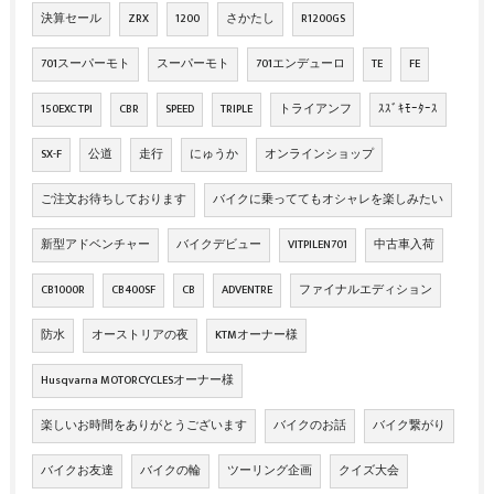
決算セール
ZRX
1200
さかたし
R1200GS
701スーパーモト
スーパーモト
701エンデューロ
TE
FE
150EXC TPI
CBR
SPEED
TRIPLE
トライアンフ
ｽｽﾞｷﾓｰﾀｰｽ
SX-F
公道
走行
にゅうか
オンラインショップ
ご注文お待ちしております
バイクに乗っててもオシャレを楽しみたい
新型アドベンチャー
バイクデビュー
VITPILEN701
中古車入荷
CB1000R
CB400SF
CB
ADVENTRE
ファイナルエディション
防水
オーストリアの夜
KTMオーナー様
Husqvarna MOTORCYCLESオーナー様
楽しいお時間をありがとうございます
バイクのお話
バイク繋がり
バイクお友達
バイクの輪
ツーリング企画
クイズ大会