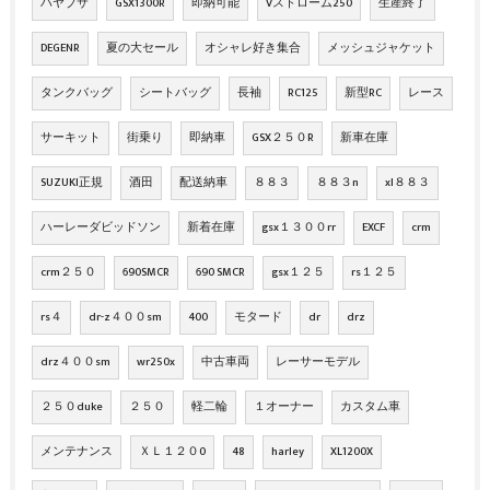
ハヤブサ
GSX1300R
即納可能
Vストローム250
生産終了
DEGENR
夏の大セール
オシャレ好き集合
メッシュジャケット
タンクバッグ
シートバッグ
長袖
RC125
新型RC
レース
サーキット
街乗り
即納車
GSX２５０R
新車在庫
SUZUKI正規
酒田
配送納車
８８３
８８３n
xl８８３
ハーレーダビッドソン
新着在庫
gsx１３００rr
EXCF
crm
crm２５０
690SMCR
690 SMCR
gsx１２５
rs１２５
rs４
dr-z４００sm
400
モタード
dr
drz
drz４００sm
wr250x
中古車両
レーサーモデル
２５０duke
２５０
軽二輪
１オーナー
カスタム車
メンテナンス
ＸＬ１２０0
48
harley
XL1200X