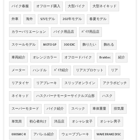
バイク春服
オフロード購入
大型バイク
大型ネイキッド
外車
海外
S/Sモデル
202年モデル
春夏モデル
カラーバリエーション
バイク用品店
ﾊﾞｲｸ用品店
スケールモデル
MOTO GP
300 EXC
飾りたい
飾れる
車両紹介
オレンジカラー
オフロードバイク
Braktec
紹介
メーター
ハンドル
ﾊﾞｲｸ紹介
リアスプロケット
リア
リアタイヤ
リアブレーキ
スリップオンライン
アクラポビッチ
ネイキッド
ハスクバーナモーターサイクルズ山形
ハスク
スーパーモタード
バイク紹介
スペック
車体重量
排気量
単気筒
初心者向け
洋品店
オシャレ女子
オシャレ男子
690SMC-R
アパレル紹介
ウェーブブレーキ
WAVE BRAKE DISC