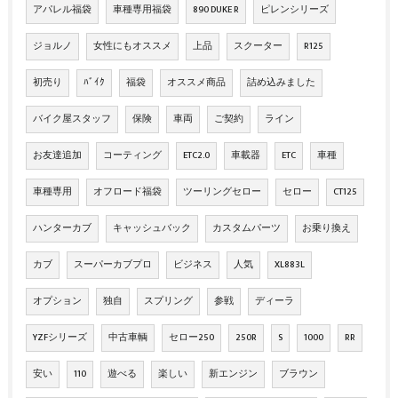
アパレル福袋
車種専用福袋
890 DUKE R
ピレンシリーズ
ジョルノ
女性にもオススメ
上品
スクーター
R125
初売り
ﾊﾞｲｸ
福袋
オススメ商品
詰め込みました
バイク屋スタッフ
保険
車両
ご契約
ライン
お友達追加
コーティング
ETC2.0
車載器
ETC
車種
車種専用
オフロード福袋
ツーリングセロー
セロー
CT125
ハンターカブ
キャッシュバック
カスタムパーツ
お乗り換え
カブ
スーパーカブプロ
ビジネス
人気
XL883L
オプション
独自
スプリング
参戦
ディーラ
YZFシリーズ
中古車輌
セロー250
250R
S
1000
RR
安い
110
遊べる
楽しい
新エンジン
ブラウン