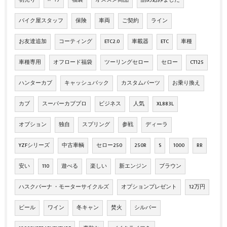
初売り
ﾊﾞｲｸ
福袋
オススメ商品
詰め込みました
バイク屋スタッフ
保険
車両
ご契約
ライン
お友達追加
コーティング
ETC2.0
車載器
ETC
車種
車種専用
オフロード福袋
ツーリングセロー
セロー
CT125
ハンターカブ
キャッシュバック
カスタムパーツ
お乗り換え
カブ
スーパーカブプロ
ビジネス
人気
XL883L
オプション
独自
スプリング
参戦
ディーラ
YZFシリーズ
中古車輌
セロー250
250R
S
1000
RR
安い
110
遊べる
楽しい
新エンジン
ブラウン
ハスクバーナ ・モーターサイクルズ
オプションプレゼント
12万円
ビール
ワイン
冬キャン
焚火
シルバー