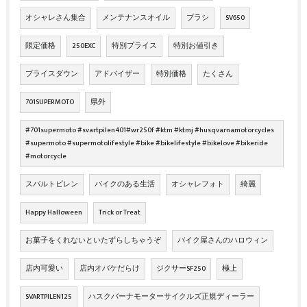
オシャレさん集合
メンテナンスオイル
ブラシ
SV650
限定価格
250EXC
特別プライス
特別お値引き
プライスダウン
アドバイザー
特別価格
たくさん
701SUPERMOTO
県外
#701supermoto #svartpilen401#wr250f #ktm #ktmj #husqvarnamotorcycles
#supermoto #supermotolifestyle #bike #bikelifestyle #bikelove #bikeride
#motorcycle
スバルトピレン
バイクのある生活
オシャレフォト
綺麗
Happy Halloween
Trick or Treat
お菓子をくれないといたずらしちゃうぞ
バイク屋さんのハロウィン
店内可愛い
店内オバケだらけ
ジクサーSF250
極上
SVARTPILEN125
ハスクバーナモーターサイクルズ正規ディーラー