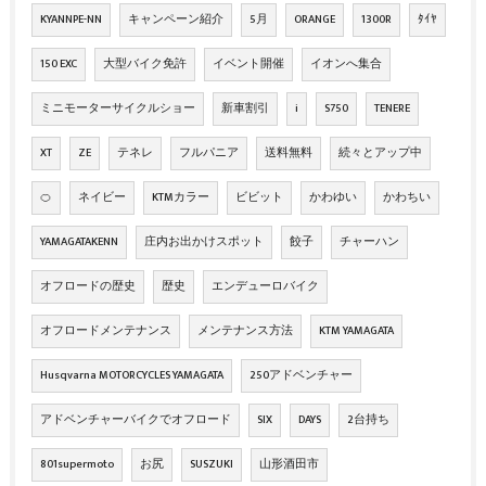
KYANNPE-NN
キャンペーン紹介
5月
ORANGE
1300R
ﾀｲﾔ
150 EXC
大型バイク免許
イベント開催
イオンへ集合
ミニモーターサイクルショー
新車割引
i
S750
TENERE
XT
ZE
テネレ
フルパニア
送料無料
続々とアップ中
🍊
ネイビー
KTMカラー
ビビット
かわゆい
かわちい
YAMAGATAKENN
庄内お出かけスポット
餃子
チャーハン
オフロードの歴史
歴史
エンデューロバイク
オフロードメンテナンス
メンテナンス方法
KTM YAMAGATA
Husqvarna MOTORCYCLES YAMAGATA
250アドベンチャー
アドベンチャーバイクでオフロード
SIX
DAYS
2台持ち
801supermoto
お尻
SUSZUKI
山形酒田市