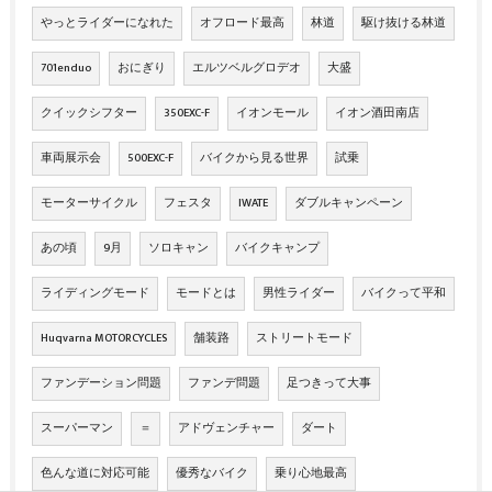
やっとライダーになれた
オフロード最高
林道
駆け抜ける林道
701enduo
おにぎり
エルツベルグロデオ
大盛
クイックシフター
350EXC-F
イオンモール
イオン酒田南店
車両展示会
500EXC-F
バイクから見る世界
試乗
モーターサイクル
フェスタ
IWATE
ダブルキャンペーン
あの頃
9月
ソロキャン
バイクキャンプ
ライディングモード
モードとは
男性ライダー
バイクって平和
Huqvarna MOTORCYCLES
舗装路
ストリートモード
ファンデーション問題
ファンデ問題
足つきって大事
スーパーマン
＝
アドヴェンチャー
ダート
色んな道に対応可能
優秀なバイク
乗り心地最高