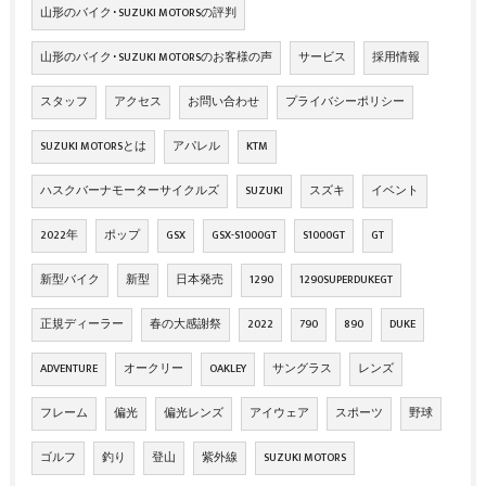
山形のバイク･SUZUKI MOTORSの評判
山形のバイク･SUZUKI MOTORSのお客様の声
サービス
採用情報
スタッフ
アクセス
お問い合わせ
プライバシーポリシー
SUZUKI MOTORSとは
アパレル
KTM
ハスクバーナモーターサイクルズ
SUZUKI
スズキ
イベント
2022年
ポップ
GSX
GSX-S1000GT
S1000GT
GT
新型バイク
新型
日本発売
1290
1290SUPERDUKEGT
正規ディーラー
春の大感謝祭
2022
790
890
DUKE
ADVENTURE
オークリー
OAKLEY
サングラス
レンズ
フレーム
偏光
偏光レンズ
アイウェア
スポーツ
野球
ゴルフ
釣り
登山
紫外線
SUZUKI MOTORS