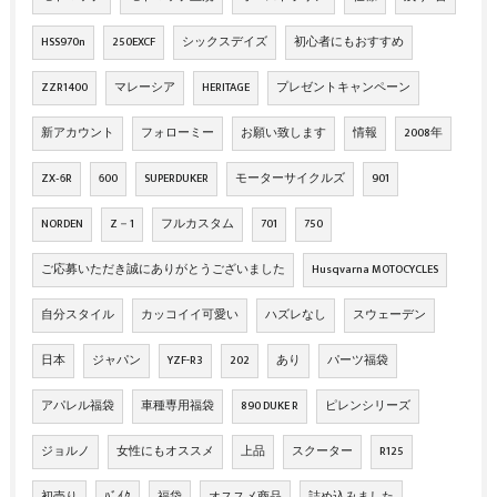
HSS970n
250EXCF
シックスデイズ
初心者にもおすすめ
ZZR1400
マレーシア
HERITAGE
プレゼントキャンペーン
新アカウント
フォローミー
お願い致します
情報
2008年
ZX‐6R
600
SUPERDUKER
モーターサイクルズ
901
NORDEN
Z－1
フルカスタム
701
750
ご応募いただき誠にありがとうございました
Husqvarna MOTOCYCLES
自分スタイル
カッコイイ可愛い
ハズレなし
スウェーデン
日本
ジャパン
YZF-R3
202
あり
パーツ福袋
アパレル福袋
車種専用福袋
890 DUKE R
ピレンシリーズ
ジョルノ
女性にもオススメ
上品
スクーター
R125