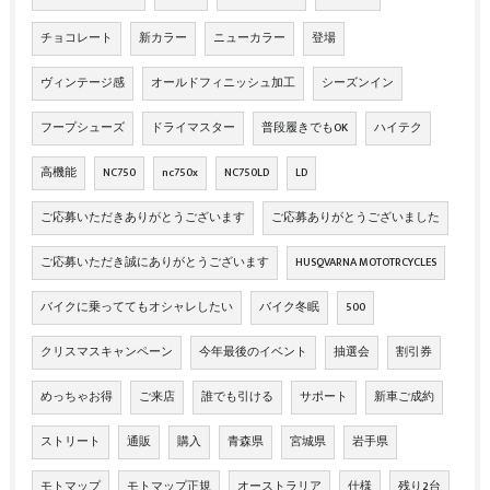
チョコレート
新カラー
ニューカラー
登場
ヴィンテージ感
オールドフィニッシュ加工
シーズンイン
フープシューズ
ドライマスター
普段履きでもOK
ハイテク
高機能
NC750
nc750x
NC750LD
LD
ご応募いただきありがとうございます
ご応募ありがとうございました
ご応募いただき誠にありがとうございます
HUSQVARNA MOTOTRCYCLES
バイクに乗っててもオシャレしたい
バイク冬眠
500
クリスマスキャンペーン
今年最後のイベント
抽選会
割引券
めっちゃお得
ご来店
誰でも引ける
サポート
新車ご成約
ストリート
通販
購入
青森県
宮城県
岩手県
モトマップ
モトマップ正規
オーストラリア
仕様
残り2台