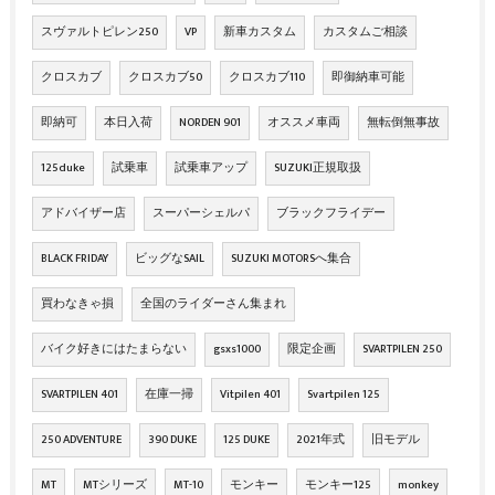
スヴァルトピレン250
VP
新車カスタム
カスタムご相談
クロスカブ
クロスカブ50
クロスカブ110
即御納車可能
即納可
本日入荷
NORDEN 901
オススメ車両
無転倒無事故
125duke
試乗車
試乗車アップ
SUZUKI正規取扱
アドバイザー店
スーパーシェルパ
ブラックフライデー
BLACK FRIDAY
ビッグなSAIL
SUZUKI MOTORSへ集合
買わなきゃ損
全国のライダーさん集まれ
バイク好きにはたまらない
gsxs1000
限定企画
SVARTPILEN 250
SVARTPILEN 401
在庫一掃
Vitpilen 401
Svartpilen 125
250 ADVENTURE
390 DUKE
125 DUKE
2021年式
旧モデル
MT
MTシリーズ
MT-10
モンキー
モンキー125
monkey