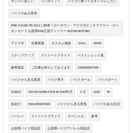
オシャレ楽しい
ワンポイント
バイクに乗ってもオシャレしたい
バイクのある景色
KTM 250 EXC TPI 2022ご納車！ローダウン・アクラポビッチマフラー・カー
ボンガード 山形県KTM正規ディーラー SUZUKI MOTORS
アクラポ
在庫新着
カスタム相談
250cc
VP401
ステップアップ
ストリートグライド
ベストショット賞
豪華賞品
ご応募お待ちしております
390ADVENTURE
バイクから見る風景
バイク男子
バイクガール
バイクボーイ
1290GT
CB1300 SUPER FOUR SP 2019年式
ＣＢ
1300
SP
低走行
1190 ADVENTURE
バイクから見る景色
バイクがある生活
ハーレー
ストリードグライド
スペシャル
参考
山形県バイク用品店
山形県バイクアパレル用品店