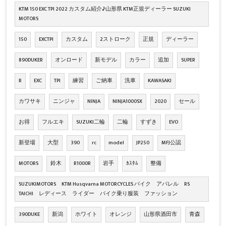
KTM 150 EXC TPI 2022 カスタム紹介♪山形県 KTM正規ディーラー SUZUKI
MOTORS
150
EXCTPI
カスタム
2ストローク
正規
ディーラー
890DUKER
オンロード
新モデル
カラー
追加
SUPER
R
EXC
TPI
練習
ご納車
洗車
KAWASAKI
カワサキ
ニンジャ
NINJA
NINJA1000SX
2020
セール
お得
フルエキ
SUZUKI二輪
二輪
すずき
EVO
新登場
大型
390
rc
model
JP250
MFJ公認
MOTORS
鈴木
R1000R
岩手
ｶｽﾀﾑ
整備
SUZUKIMOTORS KTM Husqvarna MOTORCYCLES バイク アパレル RS
TAICHI レディース ライダー バイク乗り服装 ファッション
390DUKE
新潟
ホワイト
オレンジ
山形県酒田市
青森