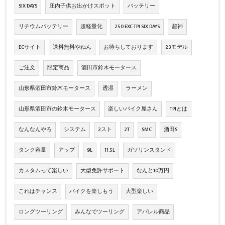
SIX DAYS
庄内子供お出かけスポット
バッテリー
リチウムバッテリー
超軽量化
250 EXC TPI SIX DAYS
超神
ECサイト
送料無料やねん
お待ちしております
23モデル
ご注文
限定商品
酒田市鈴木モータース
山形県酒田市鈴木モータース
透湿
ラーメン
山形県酒田市の鈴木モータース
楽しいバイク屋さん
TPIとは
なんなんやろ
システム
2スト
2T
SMC
酒田S
タンク容量
アップ
9L
11.5L
ガソリンスタンド
カスタムって楽しい
大型免許サポート
なんと10万円
これはチャンス
バイクを楽しもう
大型楽しい
ロングツーリング
みんなでツーリング
アパレル商品