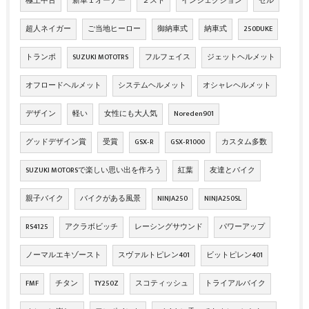
極上中古
新車１オーナー
２スト
インジェクション
セル
超人ネイガー
ご当地ヒーロー
御納車式
納車式
250DUKE
トランポ
SUZUKI MOTOTRS
フルフェイス
ジェットヘルメット
オフロードヘルメット
システムヘルメット
オシャレヘルメット
デザイン
軽い
女性にも大人気
Noreden901
グッドデザイン賞
受賞
GSX‐R
GSX‐R1000
カスタム多数
SUZUKI MOTORSで楽しい思い出を作ろう
紅葉
友達とバイク
親子バイク
バイクがある風景
NINJA250
NINJA250SL
RS4125
アクラボビッチ
レーシングサウンド
パワーアップ
ノーマルエキゾースト
スヴァルトピレン401
ビットピレン401
FMF
チタン
TY250Z
スコティッシュ
トライアルバイク