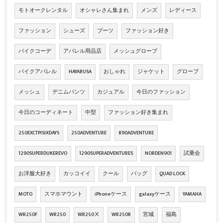
モトオークレンタル
オシャレさん集まれ
メンズ
レディース
ファッション
シューズ
ブーツ
ファッション好き
バイクコーデ
アパレル用品店
メッシュグローブ
バイクアパレル
HAYABUSA
おしゃれ
ジャケット
グローブ
メッシュ
デニムパンツ
カジュアル
今日のファッション
今日のコーディネート
中型
ファッション好き集まれ
250EXCTPISIXDAYS
250ADVENTURE
890ADVENTURE
1290SUPERDUKEREVO
1290SUPERADVENTURES
NORDEN901
試乗会
お洋服大好き
カッコイイ
クール
バッグ
QUAD LOCK
MOTO
スマホマウント
iPhoneケース
galaxyケース
YAMAHA
WR250F
WR250
WR250Ⅹ
WR250R
宮城
福島