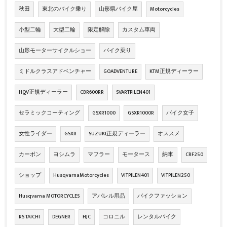
秋田
東北のバイク乗り
山形県バイク屋
Motorcycles
小型二輪
大型二輪
限定解除
カスタム車両
山形モーターサイクルショー
バイク乗り
ミドルクラスアドベンチャー
GOADVENTURE
KTM正規ディーラー
HQV正規ディーラー
CBR600RR
SVARTPILEN401
セラミックコーティング
GSXR1000
GSXR1000R
バイク女子
女性ライダー
GSXR
SUZUKI正規ディーラー
オススメ
カーボン
ヨシムラ
マフラー
モータース
納車
CRF250
ショップ
HusqvarnaMotorcycles
VITPILEN401
VITPILEN250
Husqvarna MOTORCYCLES
アパレル用品
バイクファッション
RS TAICHI
DEGNER
HJC
コロニル
レンタルバイク