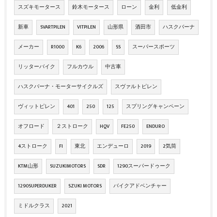
スズキモータース
鈴木モータース
ローン
金利
低金利
新車
SVARTPILEN
VITPILEN
山形県
酒田市
ハスクバーナ
メーカー
R1000
K6
2006
SS
スーパースポーツ
リッターバイク
フルカウル
中古車
ハスクバーナ・モーターサイクルズ
スヴァルトピレン
ヴィットピレン
401
250
125
スプリングキャンペーン
オフロード
２ストローク
HQV
FE250
ENDURO
4ストローク
FI
東北
エンデューロ
2019
2気筒
KTM山形
SUZUKIMOTORS
SDR
1290スーパードゥーク
1290SUPERDUKER
SZUKI MOTORS
バイクアドベンチャー
ミドルクラス
2021