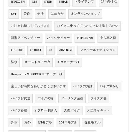
150EXC TPI
CBR
SPEED
TRIPLE
トライアンフ
ｽｽﾞｷﾓｰﾀｰｽ
SX-F
公道
走行
にゅうか
オンラインショップ
ご注文お待ちしております
バイクに乗っててもオシャレを楽しみたい
新型アドベンチャー
バイクデビュー
VITPILEN701
中古車入荷
CB1000R
CB400SF
CB
ADVENTRE
ファイナルエディション
防水
オーストリアの夜
KTMオーナー様
Husqvarna MOTORCYCLESオーナー様
楽しいお時間をありがとうございます
バイクのお話
バイク繋がり
バイクお友達
バイクの輪
ツーリング企画
クイズ大会
バイク春服
オフロード購入
大型バイク
大型ネイキッド
外車
海外
S/Sモデル
202年モデル
春夏モデル