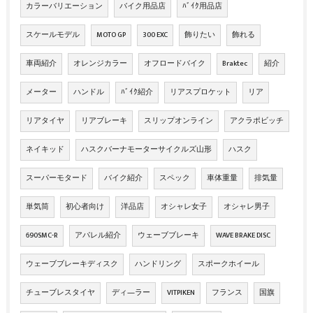
カラーバリエーション
バイク用品店
ﾊﾞｲｸ用品店
スケールモデル
MOTO GP
300 EXC
飾りたい
飾れる
車両紹介
オレンジカラー
オフロードバイク
Braktec
紹介
メーター
ハンドル
ﾊﾞｲｸ紹介
リアスプロケット
リア
リアタイヤ
リアブレーキ
スリップオンライン
アクラポビッチ
ネイキッド
ハスクバーナモーターサイクルズ山形
ハスク
スーパーモタード
バイク紹介
スペック
車体重量
排気量
単気筒
初心者向け
洋品店
オシャレ女子
オシャレ男子
690SMC-R
アパレル紹介
ウェーブブレーキ
WAVE BRAKE DISC
ウェーブブレーキディスク
ハンドリング
スポークホイール
チューブレスタイヤ
ディ―ラー
VITPIKEN
フランス
国旗