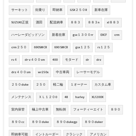
サーキット
街乗り
即納車
GSX２５０R
新車在庫
SUZUKI正規
酒田
配送納車
８８３
８８３n
xl８８３
ハーレーダビッドソン
新着在庫
gsx１３００rr
EXCF
crm
crm２５０
690SMCR
690 SMCR
gsx１２５
rs１２５
rs４
dr-z４００sm
400
モタード
dr
drz
drz４００sm
wr250x
中古車両
レーサーモデル
２５０duke
２５０
軽二輪
１オーナー
カスタム車
メンテナンス
ＸＬ１２０0
48
harley
XL1200X
室内保管
極上中古車
無転倒
フォーティーエイト
８９０
８９０cc
８９０duke
８９０dukegp
８９０duker
即納車可能
イントルーダー
クラシック
アメリカン