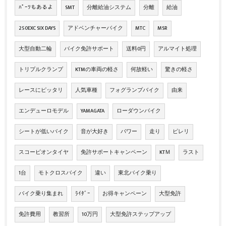
ﾊﾟｰﾂもあるよ
SMT
分離給油システム
分離
給油
250EXC SIX DAYS
アドベンチャーバイク
MTC
MSR
大型自動二輪
バイク免許サポート
送料0円
アルマイト処理
トリプルクランプ
KTMの車両の軽さ
何故軽い
驚きの軽さ
レースにピッタリ
人気車種
フォグランプバイク
由来
エンデューロモデル
YAMAGATA
ローダウンバイク
シートが低いバイク
音が大好き
パワー
走り
ピレリ
スコーピオンタイヤ
免許サポートキャンペーン
KTＭ
ラスト
1台
モトクロスバイク
違い
東北バイク乗り
バイク乗り集まれ
ﾗｲﾀﾞｰ
お得キャンペーン
大型免許
免許費用
教習所
10万円
大型免許ステップアップ