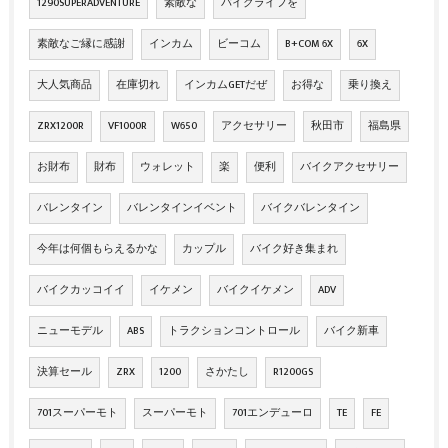
1290SUPERADVENTURE
素敵な
バイクライフを
素敵なご縁に感謝
インカム
ビーコム
B+COM 6X
6X
大人気商品
在庫切れ
インカムGETだぜ
お得な
乗り換え
ZRX1200R
VF1000R
W650
アクセサリー
秋田市
福島県
お財布
財布
ウォレット
楽
便利
バイクアクセサリー
バレンタイン
バレンタインイベント
バイクバレンタイン
今年は何個もらえるかな
カップル
バイク好き集まれ
バイクカッコイイ
イケメン
バイクイケメン
ADV
ニューモデル
ABS
トラクションコントロール
バイク新車
決算セール
ZRX
1200
さかたし
R1200GS
701スーパーモト
スーパーモト
701エンデューロ
TE
FE