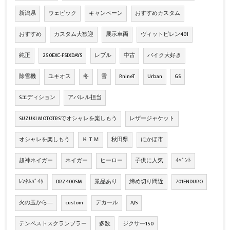
新潟県
ウェビック
キャンペーン
おすすめカスタム
おすすめ
カスタム大歓迎
展示車両
ヴィットピレン401
純正
250EXC-FSIXDAYS
レブル
中古
バイク大好き
除雪機
ユキオス
冬
雪
RnineT
Urban
GS
Sエディション
アパレル担当
SUZUKI MOTOTRSでオシャレを楽しもう
レザージャケット
オシャレを楽しもう
ＫＴＭ
秋田県
にかほ市
超神ネイガー
ネイガー
ヒーロー
子供に人気
ｲﾍﾞﾝﾄ
ﾚﾝﾀﾙﾊﾞｲｸ
DRZ400SM
景品あり
締め切り間近
701ENDURO
火の玉から―
custom
デカール
AJS
テンペストスクランブラー
多数
ジクサー150