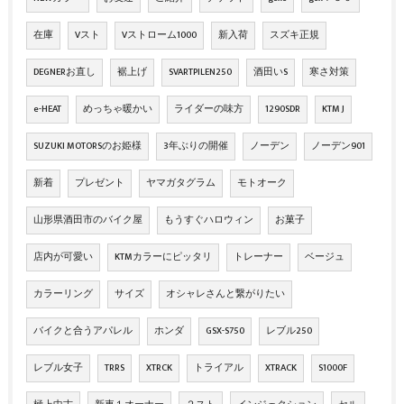
在庫
Vスト
Vストローム1000
新入荷
スズキ正規
DEGNERお直し
裾上げ
SVARTPILEN250
酒田いS
寒さ対策
e-HEAT
めっちゃ暖かい
ライダーの味方
1290SDR
KTM J
SUZUKI MOTORSのお姫様
3年ぶりの開催
ノーデン
ノーデン901
新着
プレゼント
ヤマガタグラム
モトオーク
山形県酒田市のバイク屋
もうすぐハロウィン
お菓子
店内が可愛い
KTMカラーにピッタリ
トレーナー
ベージュ
カラーリング
サイズ
オシャレさんと繋がりたい
バイクと合うアパレル
ホンダ
GSX-S750
レブル250
レブル女子
TRRS
XTRCK
トライアル
XTRACK
S1000F