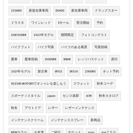
250ADV
新規在庫車両
DS400
新在庫車両
ドラッグスター
ドラスタ
ワインレッド
Sモール
受注開始
予約
GSX1300RR
2023年モデル
期間限定
フォトコンテスト
バイクフォト
バイク写真
バイクのある風景
写真投稿
愛車
愛車投稿
S1000RR
BMW
レッツバスケット
原付
2021年モデル
新古車
SP125
SP250
Z900RS
ネット予約
SUZUKI MOTORSでオシャレを楽しもう
スウェット
秋冬コーデ
スポーティスタイル
japan
センス抜群
A/W
秋冬カタログ
秋冬
アウトドア
レザー
レザーメンテナンス
メンテナンスクリーム
メンテナンススプレー
新商品
NEWカラー
お友達
ご紹介
チケット
gsxs
gsx７５０