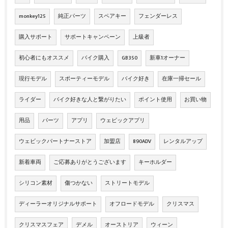
monkey125
純正パーツ
スペアキー
フェンダーレス
購入サポート
サポートキャンペーン
上級者
初心者にもオススメ
バイク購入
GB350
新車1オーナー
現行モデル
スポーティーモデル
バイク好き
在庫一掃セール
ライダー
バイク好きな人と繋がりたい
ポイント使用
お買い物
用品
パーツ
アプリ
ウェビックアプリ
ウェビックパートナーストア
加盟店
890ADV
レンタルアップ
新着車両
ご応募ありがとうございます
キーホルダー
シリコン素材
傷つかない
ストリートモデル
ディーラーオリジナルサポート
オフロードモデル
クリスマス
クリスマスフェア
デメル
オーストリア
ウィーン