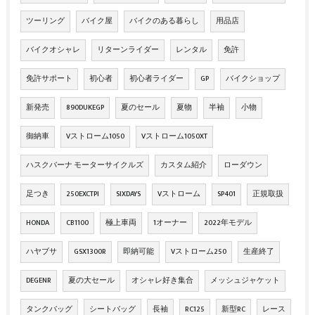
ツーリング
バイク屋
バイクのある暮らし
用品店
バイクオシャレ
リターンライダー
レンタル
免許
免許サポート
初心者
初心者ライダー
GP
バイクショップ
新発売
890DUKEGP
夏のセール
夏物
半袖
小物
御納車
Vストローム1050
Vストローム1050XT
ハスクバーナ モーターサイクルズ
カスタム紹介
ローダウン
足つき
250EXCTPI
SIXDAYS
Vストローム
SP401
正規取扱
HONDA
CB1100
極上車両
1オーナー
2022年モデル
ハヤブサ
GSX1300R
即納可能
Vストローム250
生産終了
DEGENR
夏の大セール
オシャレ好き集合
メッシュジャケット
タンクバッグ
シートバッグ
長袖
RC125
新型RC
レース