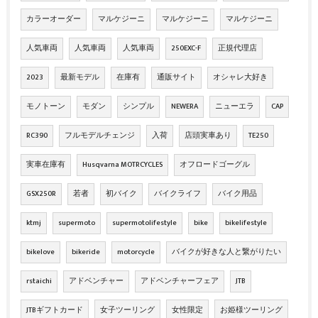
カラーオーダー
マルケジーニ
マルケジーニ
マルケジーニ
人気車両
人気車両
人気車両
250EXC-F
正規代理店
2023
最新モデル
在庫有
通販サイト
オシャレ大好き
モノトーン
モダン
シンプル
NEWERA
ニューエラ
CAP
RC390
フルモデルチェンジ
入荷
店頭実車あり
TE250
実車在庫有
Husqvarna MOTRCYCLES
オフロードゴーグル
GSX250R
若者
初バイク
バイクライフ
バイク用品
ktmj
supermoto
supermotolifestyle
bike
bikelifestyle
bikelove
bikeride
motorcycle
バイクが好きな人と繋がりたい
rstaichi
アドベンチャー
アドベンチャーフェア
JTB
JTBギフトカード
女子ツーリング
女性限定
お姫様ツーリング