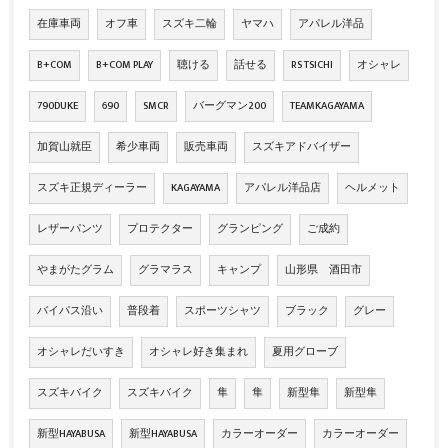
在庫車両
オフ車
スズキ二輪
ヤマハ
アパレル洋品
B+COM
B+COM PLAY
聴ける
話せる
RS TSICHI
オシャレ
790DUKE
690
SMCR
バーグマン200
TEAMKAGAYAMA
加賀山就臣
希少車両
販売車両
スズキアドバイザー
スズキ正規ディーラー
KAGAYAMA
アパレル洋品店
ヘルメット
レザーパンツ
プロテクター
グランピング
ご成約
やまがたグラム
グラマラス
キャンプ
山形県 酒田市
バイパス沿い
普段着
スポーツシャツ
ブラック
グレー
オシャレだいすき
オシャレ好き集まれ
夏用グローブ
スズキバイク
スズキバイク
隼
隼
新型隼
新型隼
新型HAYABUSA
新型HAYABUSA
カラーオーダー
カラーオーダー