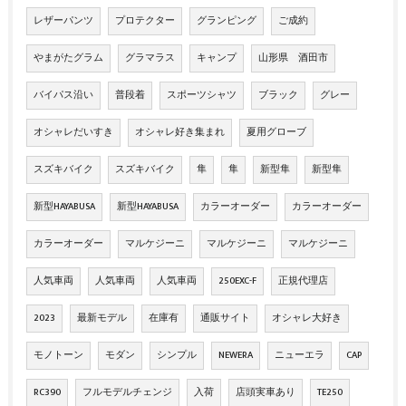
レザーパンツ
プロテクター
グランピング
ご成約
やまがたグラム
グラマラス
キャンプ
山形県 酒田市
バイパス沿い
普段着
スポーツシャツ
ブラック
グレー
オシャレだいすき
オシャレ好き集まれ
夏用グローブ
スズキバイク
スズキバイク
隼
隼
新型隼
新型隼
新型HAYABUSA
新型HAYABUSA
カラーオーダー
カラーオーダー
カラーオーダー
マルケジーニ
マルケジーニ
マルケジーニ
人気車両
人気車両
人気車両
250EXC-F
正規代理店
2023
最新モデル
在庫有
通販サイト
オシャレ大好き
モノトーン
モダン
シンプル
NEWERA
ニューエラ
CAP
RC390
フルモデルチェンジ
入荷
店頭実車あり
TE250