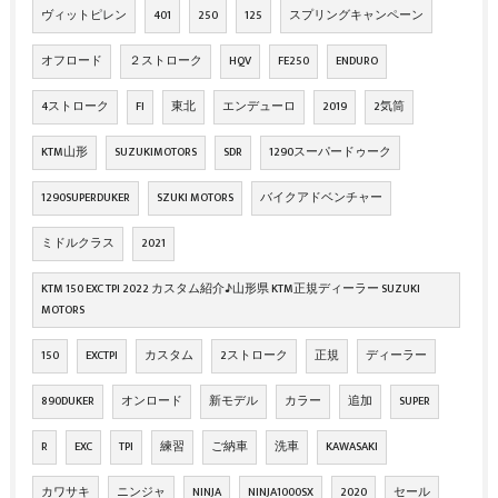
ヴィットピレン
401
250
125
スプリングキャンペーン
オフロード
２ストローク
HQV
FE250
ENDURO
4ストローク
FI
東北
エンデューロ
2019
2気筒
KTM山形
SUZUKIMOTORS
SDR
1290スーパードゥーク
1290SUPERDUKER
SZUKI MOTORS
バイクアドベンチャー
ミドルクラス
2021
KTM 150 EXC TPI 2022 カスタム紹介♪山形県 KTM正規ディーラー SUZUKI
MOTORS
150
EXCTPI
カスタム
2ストローク
正規
ディーラー
890DUKER
オンロード
新モデル
カラー
追加
SUPER
R
EXC
TPI
練習
ご納車
洗車
KAWASAKI
カワサキ
ニンジャ
NINJA
NINJA1000SX
2020
セール