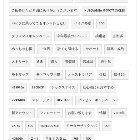
ご応募いただき誠にありがとうございます
HUSQVARNA MOTOTRCYCLES
バイクに乗っててもオシャレしたい
バイク冬眠
500
クリスマスキャンペーン
今年最後のイベント
抽選会
割引券
めっちゃお得
ご来店
誰でも引ける
サポート
新車ご成約
ストリート
通販
購入
青森県
宮城県
岩手県
モトマップ
モトマップ正規
オーストラリア
仕様
残り2台
HSS970n
250EXCF
シックスデイズ
初心者にもおすすめ
ZZR1400
マレーシア
HERITAGE
プレゼントキャンペーン
新アカウント
フォローミー
お願い致します
情報
2008年
ZX‐6R
600
SUPERDUKER
モーターサイクルズ
901
NORDEN
Z－1
フルカスタム
701
750