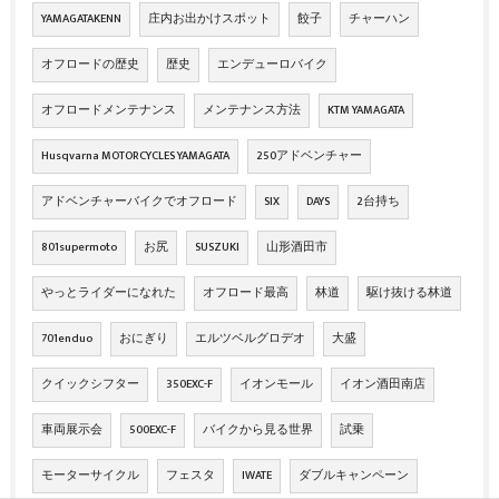
YAMAGATAKENN
庄内お出かけスポット
餃子
チャーハン
オフロードの歴史
歴史
エンデューロバイク
オフロードメンテナンス
メンテナンス方法
KTM YAMAGATA
Husqvarna MOTORCYCLES YAMAGATA
250アドベンチャー
アドベンチャーバイクでオフロード
SIX
DAYS
2台持ち
801supermoto
お尻
SUSZUKI
山形酒田市
やっとライダーになれた
オフロード最高
林道
駆け抜ける林道
701enduo
おにぎり
エルツベルグロデオ
大盛
クイックシフター
350EXC-F
イオンモール
イオン酒田南店
車両展示会
500EXC-F
バイクから見る世界
試乗
モーターサイクル
フェスタ
IWATE
ダブルキャンペーン