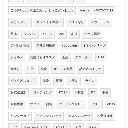
ご応募いただき誠にありがとうございました
Husqvarna MOTOCYCLES
自分スタイル
カッコイイ可愛い
ハズレなし
スウェーデン
日本
ジャパン
YZF-R3
202
あり
パーツ福袋
アパレル福袋
車種専用福袋
890 DUKE R
ピレンシリーズ
ジョルノ
女性にもオススメ
上品
スクーター
R125
初売り
ﾊﾞｲｸ
福袋
オススメ商品
詰め込みました
バイク屋スタッフ
保険
車両
ご契約
ライン
お友達追加
コーティング
ETC2.0
車載器
ETC
車種
車種専用
オフロード福袋
ツーリングセロー
セロー
CT125
ハンターカブ
キャッシュバック
カスタムパーツ
お乗り換え
カブ
スーパーカブプロ
ビジネス
人気
XL883L