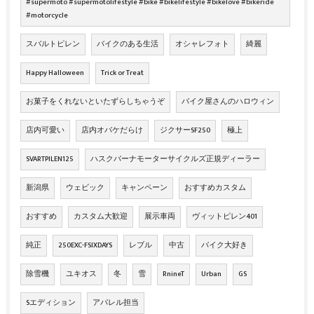
#supermoto #supermotolifestyle #bike #bikelifestyle #bikelove #bikeride
#motorcycle
スバルトピレン
バイクのある生活
オシャレフォト
綺麗
Happy Halloween
Trick or Treat
お菓子をくれないといたずらしちゃうぞ
バイク屋さんのハロウィン
店内可愛い
店内オバケだらけ
ジクサーSF250
極上
SVARTPILEN125
ハスクバーナモーターサイクルズ正規ディーラー
新潟県
ウェビック
キャンペーン
おすすめカスタム
おすすめ
カスタム大歓迎
展示車両
ヴィットピレン401
純正
250EXC-FSIXDAYS
レブル
中古
バイク大好き
除雪機
ユキオス
冬
雪
RnineT
Urban
GS
Sエディション
アパレル担当