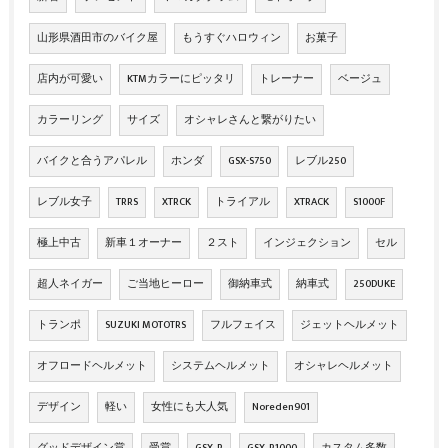
山形県酒田市のバイク屋
もうすぐハロウィン
お菓子
店内が可愛い
KTMカラーにピッタリ
トレーナー
ベージュ
カラーリング
サイズ
オシャレさんと繋がりたい
バイクと合うアパレル
ホンダ
GSX-S750
レブル250
レブル女子
TRRS
XTRCK
トライアル
XTRACK
S1000F
極上中古
新車１オーナー
２スト
インジェクション
セル
超人ネイガー
ご当地ヒーロー
御納車式
納車式
250DUKE
トランポ
SUZUKI MOTOTRS
フルフェイス
ジェットヘルメット
オフロードヘルメット
システムヘルメット
オシャレヘルメット
デザイン
軽い
女性にも大人気
Noreden901
グッドデザイン賞
受賞
GSX‐R
GSX‐R1000
カスタム多数