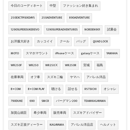
今日のコーディネート
中型
ファッション好き集まれ
250EXCTPISIXDAYS
250ADVENTURE
890ADVENTURE
1290SUPERDUKEREVO
1290SUPERADVENTURES
NORDEN901
試乗会
お洋服大好き
カッコイイ
クール
バッグ
QUAD LOCK
MOTO
スマホマウント
iPhoneケース
galaxyケース
YAMAHA
WR250F
WR250
WR250Ⅹ
WR250R
宮城
福島
在庫車両
オフ車
スズキ二輪
ヤマハ
アパレル洋品
B+COM
B+COM PLAY
聴ける
話せる
RS TSICHI
オシャレ
790DUKE
690
SMCR
バーグマン200
TEAMKAGAYAMA
加賀山就臣
希少車両
販売車両
スズキアドバイザー
スズキ正規ディーラー
KAGAYAMA
アパレル洋品店
ヘルメット