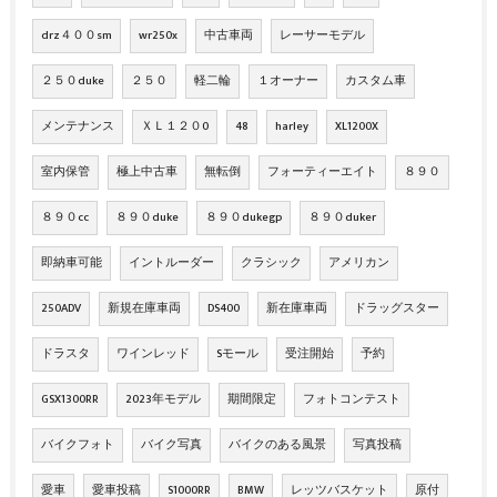
drz４００sm
wr250x
中古車両
レーサーモデル
２５０duke
２５０
軽二輪
１オーナー
カスタム車
メンテナンス
ＸＬ１２０0
48
harley
XL1200X
室内保管
極上中古車
無転倒
フォーティーエイト
８９０
８９０cc
８９０duke
８９０dukegp
８９０duker
即納車可能
イントルーダー
クラシック
アメリカン
250ADV
新規在庫車両
DS400
新在庫車両
ドラッグスター
ドラスタ
ワインレッド
Sモール
受注開始
予約
GSX1300RR
2023年モデル
期間限定
フォトコンテスト
バイクフォト
バイク写真
バイクのある風景
写真投稿
愛車
愛車投稿
S1000RR
BMW
レッツバスケット
原付