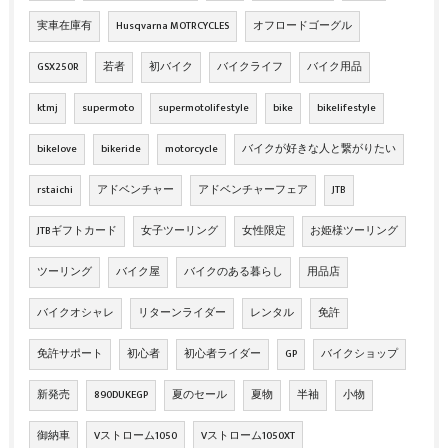
実車在庫有
Husqvarna MOTRCYCLES
オフロードゴーグル
GSX250R
若者
初バイク
バイクライフ
バイク用品
ktmj
supermoto
supermotolifestyle
bike
bikelifestyle
bikelove
bikeride
motorcycle
バイクが好きな人と繋がりたい
rstaichi
アドベンチャー
アドベンチャーフェア
JTB
JTBギフトカード
女子ツーリング
女性限定
お姫様ツーリング
ツーリング
バイク屋
バイクのある暮らし
用品店
バイクオシャレ
リターンライダー
レンタル
免許
免許サポート
初心者
初心者ライダー
GP
バイクショップ
新発売
890DUKEGP
夏のセール
夏物
半袖
小物
御納車
Vストローム1050
Vストローム1050XT