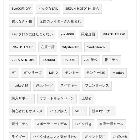
BLACK FRIDAY
ビッグなSAIL
SUZUKI MOTORSへ集合
買わなきゃ損
全国のライダーさん集まれ
バイク好きにはたまらない
gsxs1000
限定企画
SVARTPILEN 250
SVARTPILEN 401
在庫一掃
Vitpilen 401
Svartpilen 125
250 ADVENTURE
390 DUKE
125 DUKE
2021年式
旧モデル
MT
MTシリーズ
MT-10
モンキー
モンキー125
monkey
monkey125
純正パーツ
スペアキー
フェンダーレス
購入サポート
サポートキャンペーン
上級者
初心者にもオススメ
バイク購入
GB350
新車1オーナー
現行モデル
スポーティーモデル
バイク好き
在庫一掃セール
ライダー
バイク好きな人と繋がりたい
ポイント使用
お買い物