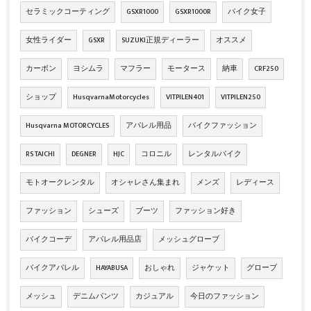
セラミックコーティング
GSXR1000
GSXR1000R
バイク女子
女性ライダー
GSXR
SUZUKI正規ディーラー
オススメ
カーボン
ヨシムラ
マフラー
モータース
納車
CRF250
ショップ
HusqvarnaMotorcycles
VITPILEN401
VITPILEN250
Husqvarna MOTORCYCLES
アパレル用品
バイクファッション
RS TAICHI
DEGNER
HJC
コロニル
レンタルバイク
モトオークレンタル
オシャレさん集まれ
メンズ
レディース
ファッション
シューズ
ブーツ
ファッション好き
バイクコーデ
アパレル用品店
メッシュグローブ
バイクアパレル
HAYABUSA
おしゃれ
ジャケット
グローブ
メッシュ
デニムパンツ
カジュアル
今日のファッション