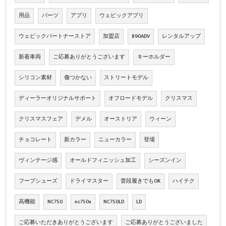
用品
パーツ
アプリ
ウェビックアプリ
ウェビックパートナーストア
加盟店
890ADV
レンタルアップ
新着車両
ご応募ありがとうございます
キーホルダー
シリコン素材
傷つかない
ストリートモデル
ディーラーオリジナルサポート
オフロードモデル
クリスマス
クリスマスフェア
デメル
オーストリア
ウィーン
チョコレート
新カラー
ニューカラー
登場
ヴィンテージ感
オールドフィニッシュ加工
シーズンイン
フープシューズ
ドライマスター
普段履きでもOK
ハイテク
高機能
NC750
nc750x
NC750LD
LD
ご応募いただきありがとうございます
ご応募ありがとうございました