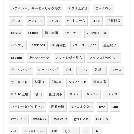
ハスクバーナ モーターサイクルズ
カスタム紹介
ローダウン
足つき
250EXCTPI
SIXDAYS
Vストローム
SP401
正規取扱
HONDA
CB1100
極上車両
1オーナー
2022年モデル
ハヤブサ
GSX1300R
即納可能
Vストローム250
生産終了
DEGENR
夏の大セール
オシャレ好き集合
メッシュジャケット
タンクバッグ
シートバッグ
長袖
RC125
新型RC
レース
サーキット
街乗り
即納車
GSX２５０R
新車在庫
SUZUKI正規
酒田
配送納車
８８３
８８３n
xl８８３
ハーレーダビッドソン
新着在庫
gsx１３００rr
EXCF
crm
crm２５０
690SMCR
690 SMCR
gsx１２５
rs１２５
rs４
dr-z４００sm
400
モタード
dr
drz