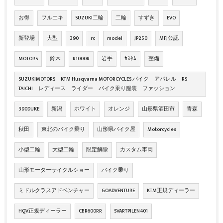
お得
フルエキ
SUZUKI二輪
二輪
すずき
EVO
新登場
大型
390
rc
model
JP250
MFJ公認
MOTORS
鈴木
R1000R
岩手
ｶｽﾀﾑ
整備
SUZUKIMOTORS KTM Husqvarna MOTORCYCLES バイク アパレル RS
TAICHI レディース ライダー バイク乗り服装 ファッション
390DUKE
新潟
ホワイト
オレンジ
山形県酒田市
青森
秋田
東北のバイク乗り
山形県バイク屋
Motorcycles
小型二輪
大型二輪
限定解除
カスタム車両
山形モーターサイクルショー
バイク乗り
ミドルクラスアドベンチャー
GOADVENTURE
KTM正規ディーラー
HQV正規ディーラー
CBR600RR
SVARTPILEN401