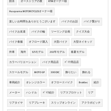
防水
オーストリアの夜
KTMオーナー様
Husqvarna MOTORCYCLESオーナー様
楽しいお時間をありがとうございます
バイクのお話
バイク繋がり
バイクお友達
バイクの輪
ツーリング企画
クイズ大会
バイク春服
オフロード購入
大型バイク
大型ネイキッド
外車
海外
S/Sモデル
202年モデル
春夏モデル
カラーバリエーション
バイク用品店
ﾊﾞｲｸ用品店
スケールモデル
MOTO GP
300 EXC
飾りたい
飾れる
車両紹介
オレンジカラー
オフロードバイク
Braktec
紹介
メーター
ハンドル
ﾊﾞｲｸ紹介
リアスプロケット
リア
リアタイヤ
リアブレーキ
スリップオンライン
アクラポビッチ