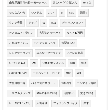
山形県酒田市の鈴木モータース
楽しいバイク屋さん
TPIとは
なんなんやろ
システム
2スト
2T
SMC
酒田S
タンク容量
アップ
9L
11.5L
ガソリンスタンド
カスタムって楽しい
大型免許サポート
なんと10万円
これはチャンス
バイクを楽しもう
大型楽しい
ロングツーリング
みんなでツーリング
アパレル商品
ﾊﾟｰﾂもあるよ
SMT
分離給油システム
分離
給油
250EXC SIX DAYS
アドベンチャーバイク
MTC
MSR
大型自動二輪
バイク免許サポート
送料0円
アルマイト処理
トリプルクランプ
KTMの車両の軽さ
何故軽い
驚きの軽さ
レースにピッタリ
人気車種
フォグランプバイク
由来