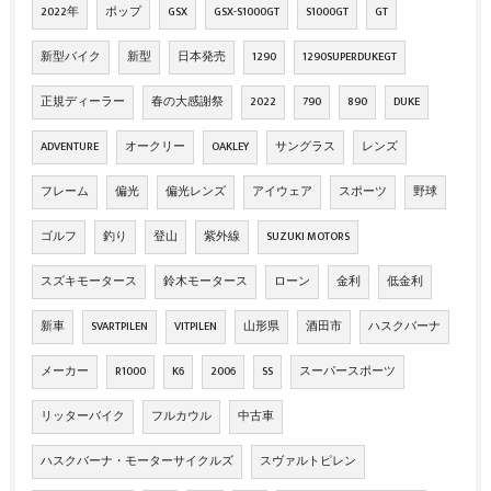
2022年
ポップ
GSX
GSX-S1000GT
S1000GT
GT
新型バイク
新型
日本発売
1290
1290SUPERDUKEGT
正規ディーラー
春の大感謝祭
2022
790
890
DUKE
ADVENTURE
オークリー
OAKLEY
サングラス
レンズ
フレーム
偏光
偏光レンズ
アイウェア
スポーツ
野球
ゴルフ
釣り
登山
紫外線
SUZUKI MOTORS
スズキモータース
鈴木モータース
ローン
金利
低金利
新車
SVARTPILEN
VITPILEN
山形県
酒田市
ハスクバーナ
メーカー
R1000
K6
2006
SS
スーパースポーツ
リッターバイク
フルカウル
中古車
ハスクバーナ・モーターサイクルズ
スヴァルトピレン