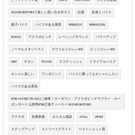
SUZUKI MOTORSで楽しい思い出を作ろう
紅葉
友達とバイク
親子バイク
バイクがある風景
NINJA250
NINJA250SL
RS4125
アクラボビッチ
レーシングサウンド
パワーアップ
ノーマルエキゾースト
スヴァルトピレン401
ビットピレン401
FMF
チタン
TY250Z
スコティッシュ
トライアルバイク
オシャレ楽しい
ワンポイント
バイクに乗ってもオシャレしたい
バイクのある景色
KTM 250 EXC TPI 2022ご納車！ローダウン・アクラポビッチマフラー・カー
ボンガード 山形県KTM正規ディーラー SUZUKI MOTORS
アクラポ
在庫新着
カスタム相談
250cc
VP401
ステップアップ
ストリートグライド
ベストショット賞