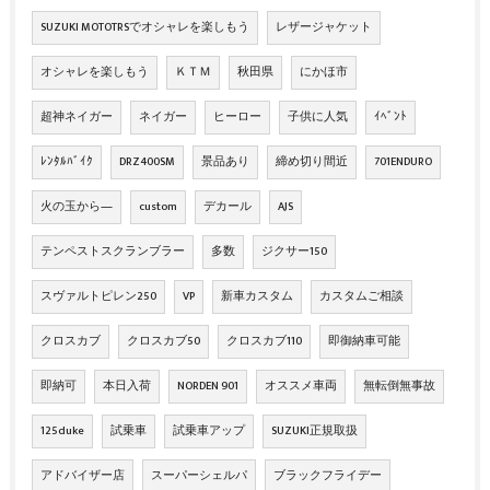
SUZUKI MOTOTRSでオシャレを楽しもう
レザージャケット
オシャレを楽しもう
ＫＴＭ
秋田県
にかほ市
超神ネイガー
ネイガー
ヒーロー
子供に人気
ｲﾍﾞﾝﾄ
ﾚﾝﾀﾙﾊﾞｲｸ
DRZ400SM
景品あり
締め切り間近
701ENDURO
火の玉から―
custom
デカール
AJS
テンペストスクランブラー
多数
ジクサー150
スヴァルトピレン250
VP
新車カスタム
カスタムご相談
クロスカブ
クロスカブ50
クロスカブ110
即御納車可能
即納可
本日入荷
NORDEN 901
オススメ車両
無転倒無事故
125duke
試乗車
試乗車アップ
SUZUKI正規取扱
アドバイザー店
スーパーシェルパ
ブラックフライデー