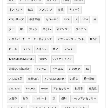
オプション
独自
スプリング
参戦
ディーラ
YZFシリーズ
中古車輌
セロー250
250R
S
1000
RR
安い
110
遊べる
楽しい
新エンジン
ブラウン
ハスクバーナ ・モーターサイクルズ
オプションプレゼント
12万円
ビール
ワイン
冬キャン
焚火
シルバー
1290SUPERADVENTURE
素敵な
バイクライフを
素敵なご縁に感謝
インカム
ビーコム
B+COM 6X
6X
大人気商品
在庫切れ
インカムGETだぜ
お得な
乗り換え
ZRX1200R
VF1000R
W650
アクセサリー
秋田市
福島県
お財布
財布
ウォレット
楽
便利
バイクアクセサリー