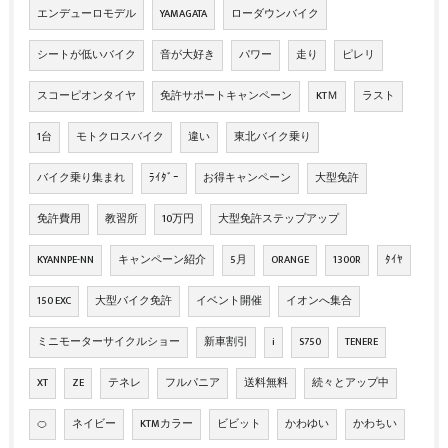
エンデューロモデル
YAMAGATA
ローダウンバイク
シートが低いバイク
音が大好き
パワー
走り
ピレリ
スコーピオンタイヤ
免許サポートキャンペーン
KTＭ
ラスト
1台
モトクロスバイク
違い
東北バイク乗り
バイク乗り集まれ
ﾗｲﾀﾞｰ
お得キャンペーン
大型免許
免許費用
教習所
10万円
大型免許ステップアップ
KYANNPE-NN
キャンペーン紹介
5月
ORANGE
1300R
ﾀｲﾔ
150 EXC
大型バイク免許
イベント開催
イオンへ集合
ミニモーターサイクルショー
新車割引
i
S750
TENERE
XT
ZE
テネレ
フルパニア
送料無料
続々とアップ中
🍊
ネイビー
KTMカラー
ビビット
かわゆい
かわちい