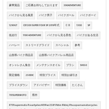
豪華賞品
ご応募お待ちしております
390ADVENTURE
バイクから見る風景
バイク男子
バイクガール
バイクボーイ
1290GT
CB1300 SUPER FOUR SP 2019年式
ＣＢ
1300
SP
低走行
1190 ADVENTURE
バイクから見る景色
バイクがある生活
ハーレー
ストリードグライド
スペシャル
参考
山形県バイク用品店
山形県バイクアパレル用品店
オシャレさん集合
メンテナンスオイル
ブラシ
SV650
限定価格
250EXC
特別プライス
特別お値引き
プライスダウン
アドバイザー
特別価格
たくさん
701SUPERMOTO
県外
#701supermoto #svartpilen401#wr250f #ktm #ktmj #husqvarnamotorcycles