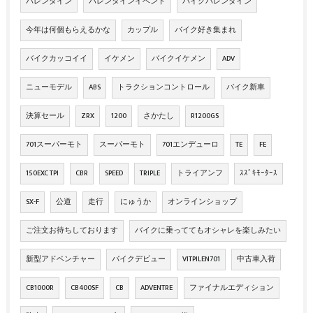
バレンタイン
バレンタインイベント
バイクバレンタイン
今年は何個もらえるかな
カップル
バイク好き集まれ
バイクカッコイイ
イケメン
バイクイケメン
ADV
ニューモデル
ABS
トラクションコントロール
バイク新車
決算セール
ZRX
1200
さかたし
R1200GS
701スーパーモト
スーパーモト
701エンデューロ
TE
FE
150EXC TPI
CBR
SPEED
TRIPLE
トライアンフ
ｽｽﾞｷﾓｰﾀｰｽ
SX-F
公道
走行
にゅうか
オンラインショップ
ご注文お待ちしております
バイクに乗っててもオシャレを楽しみたい
新型アドベンチャー
バイクデビュー
VITPILEN701
中古車入荷
CB1000R
CB400SF
CB
ADVENTRE
ファイナルエディション