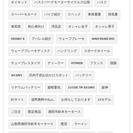
ネイキッド
ハスクバーナモーターサイクルズ山形
ハスク
スーパーモタード
バイク紹介
スペック
車体重量
排気量
単気筒
初心者向け
洋品店
オシャレ女子
オシャレ男子
690SMC-R
アパレル紹介
ウェーブブレーキ
WAVE BRAKE DISC
ウェーブブレーキディスク
ハンドリング
スポークホイール
チューブレスタイヤ
ディ―ラー
VITPIKEN
フランス
国旗
SIX DAYS
庄内子供お出かけスポット
バッテリー
リチウムバッテリー
超軽量化
250 EXC TPI SIX DAYS
超神
ECサイト
送料無料やねん
お待ちしております
23モデル
ご注文
限定商品
酒田市鈴木モータース
山形県酒田市鈴木モータース
透湿
ラーメン