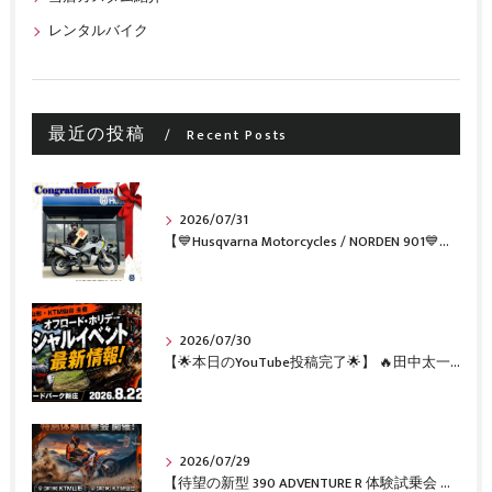
レンタルバイク
最近の投稿
Recent Posts
2026/07/31
【💙Husqvarna Motorcycles / NORDEN 901💙】 ご納車おめでとうございます🎉✨
2026/07/30
【🌟本日のYouTube投稿完了🌟】 🔥田中太一さんをスペシャルゲストに🔥 8月22日(土)オフロード・ホリデー最新情報！！
2026/07/29
【待望の新型 390 ADVENTURE R 体験試乗会 開催決定！［KTM山形・KTM仙台］】