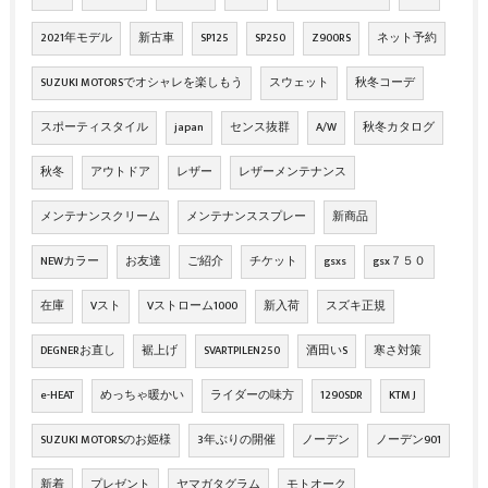
2021年モデル
新古車
SP125
SP250
Z900RS
ネット予約
SUZUKI MOTORSでオシャレを楽しもう
スウェット
秋冬コーデ
スポーティスタイル
japan
センス抜群
A/W
秋冬カタログ
秋冬
アウトドア
レザー
レザーメンテナンス
メンテナンスクリーム
メンテナンススプレー
新商品
NEWカラー
お友達
ご紹介
チケット
gsxs
gsx７５０
在庫
Vスト
Vストローム1000
新入荷
スズキ正規
DEGNERお直し
裾上げ
SVARTPILEN250
酒田いS
寒さ対策
e-HEAT
めっちゃ暖かい
ライダーの味方
1290SDR
KTM J
SUZUKI MOTORSのお姫様
3年ぶりの開催
ノーデン
ノーデン901
新着
プレゼント
ヤマガタグラム
モトオーク