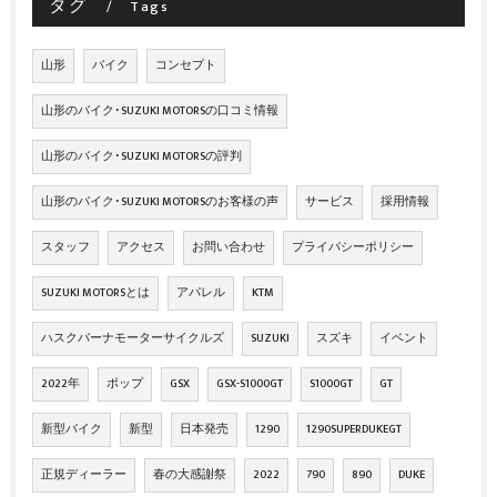
タグ
Tags
山形
バイク
コンセプト
山形のバイク･SUZUKI MOTORSの口コミ情報
山形のバイク･SUZUKI MOTORSの評判
山形のバイク･SUZUKI MOTORSのお客様の声
サービス
採用情報
スタッフ
アクセス
お問い合わせ
プライバシーポリシー
SUZUKI MOTORSとは
アパレル
KTM
ハスクバーナモーターサイクルズ
SUZUKI
スズキ
イベント
2022年
ポップ
GSX
GSX-S1000GT
S1000GT
GT
新型バイク
新型
日本発売
1290
1290SUPERDUKEGT
正規ディーラー
春の大感謝祭
2022
790
890
DUKE