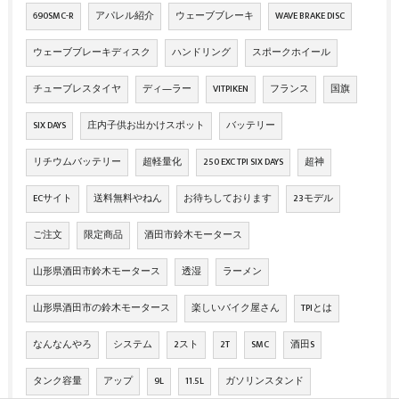
690SMC-R
アパレル紹介
ウェーブブレーキ
WAVE BRAKE DISC
ウェーブブレーキディスク
ハンドリング
スポークホイール
チューブレスタイヤ
ディ―ラー
VITPIKEN
フランス
国旗
SIX DAYS
庄内子供お出かけスポット
バッテリー
リチウムバッテリー
超軽量化
250 EXC TPI SIX DAYS
超神
ECサイト
送料無料やねん
お待ちしております
23モデル
ご注文
限定商品
酒田市鈴木モータース
山形県酒田市鈴木モータース
透湿
ラーメン
山形県酒田市の鈴木モータース
楽しいバイク屋さん
TPIとは
なんなんやろ
システム
2スト
2T
SMC
酒田S
タンク容量
アップ
9L
11.5L
ガソリンスタンド