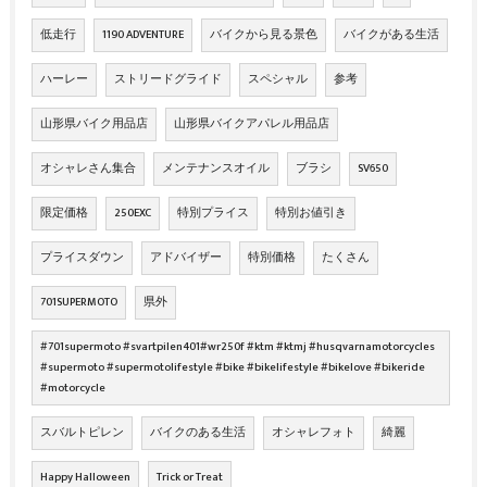
低走行
1190 ADVENTURE
バイクから見る景色
バイクがある生活
ハーレー
ストリードグライド
スペシャル
参考
山形県バイク用品店
山形県バイクアパレル用品店
オシャレさん集合
メンテナンスオイル
ブラシ
SV650
限定価格
250EXC
特別プライス
特別お値引き
プライスダウン
アドバイザー
特別価格
たくさん
701SUPERMOTO
県外
#701supermoto #svartpilen401#wr250f #ktm #ktmj #husqvarnamotorcycles
#supermoto #supermotolifestyle #bike #bikelifestyle #bikelove #bikeride
#motorcycle
スバルトピレン
バイクのある生活
オシャレフォト
綺麗
Happy Halloween
Trick or Treat