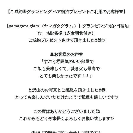
【ご成約🌟グランピング ペア宿泊プレゼントご利用のお客様💖】
【yamagata glam （ヤマガタグラム ）】グランピング 1泊2日宿泊
付 1組2名様（夕食朝食付き）
ご成約プレゼントさせて頂きました❣️🎁✨️
👤お客様のお声💖
『すごく雰囲気のいい部屋で
ご飯も美味しくて、焚き火も最高で
とても楽しかったです！！』
と沢山のお写真とご感想を頂きました❣️📷
とっても楽しんでいただけたようで私達も嬉しいです✨️
この度はありがとうございました🥰
これからもどうぞ末長くよろしくお願い致します✨️
🌟LINEで簡単に問い合せも可能です！