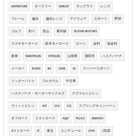
ADVENTURE
オークリー
OAKLEY
サングラス
レンズ
フレーム
偏光
偏光レンズ
アイウェア
スポーツ
野球
ゴルフ
釣り
登山
紫外線
SUZUKI MOTORS
スズキモータース
鈴木モータース
ローン
金利
低金利
新車
SVARTPILEN
VITPILEN
山形県
酒田市
ハスクバーナ
メーカー
R1000
K6
2006
SS
スーパースポーツ
リッターバイク
フルカウル
中古車
ハスクバーナ・モーターサイクルズ
スヴァルトピレン
ヴィットピレン
401
250
125
スプリングキャンペーン
オフロード
２ストローク
HQV
FE250
ENDURO
4ストローク
FI
東北
エンデューロ
2019
2気筒