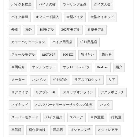
バイクお友達
バイクの輪
ツーリング企画
クイズ大会
バイク春服
オフロード購入
大型バイク
大型ネイキッド
外車
海外
S/Sモデル
202年モデル
春夏モデル
カラーバリエーション
バイク用品店
ﾊﾞｲｸ用品店
スケールモデル
MOTO GP
300 EXC
飾りたい
飾れる
車両紹介
オレンジカラー
オフロードバイク
Braktec
紹介
メーター
ハンドル
ﾊﾞｲｸ紹介
リアスプロケット
リア
リアタイヤ
リアブレーキ
スリップオンライン
アクラポビッチ
ネイキッド
ハスクバーナモーターサイクルズ山形
ハスク
スーパーモタード
バイク紹介
スペック
車体重量
排気量
単気筒
初心者向け
洋品店
オシャレ女子
オシャレ男子