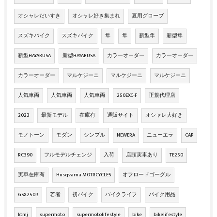
オシャレだいすき
オシャレ好き集まれ
夏用グローブ
スズキバイク
スズキバイク
隼
隼
新型隼
新型隼
新型HAYABUSA
新型HAYABUSA
カラーオーダー
カラーオーダー
カラーオーダー
マルケジーニ
マルケジーニ
マルケジーニ
人気車両
人気車両
人気車両
250EXC-F
正規代理店
2023
最新モデル
在庫有
通販サイト
オシャレ大好き
モノトーン
モダン
シンプル
NEWERA
ニューエラ
CAP
RC390
フルモデルチェンジ
入荷
店頭実車あり
TE250
実車在庫有
Husqvarna MOTRCYCLES
オフロードゴーグル
GSX250R
若者
初バイク
バイクライフ
バイク用品
ktmj
supermoto
supermotolifestyle
bike
bikelifestyle