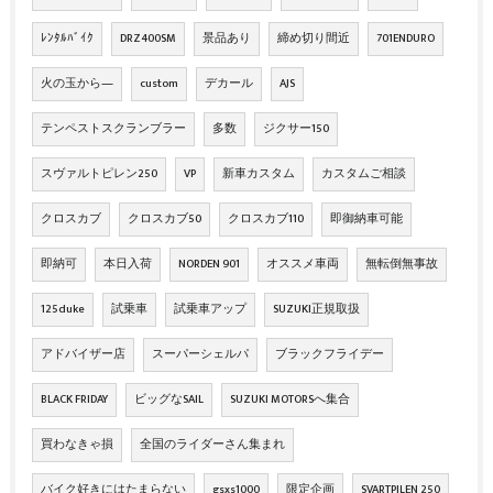
ﾚﾝﾀﾙﾊﾞｲｸ
DRZ400SM
景品あり
締め切り間近
701ENDURO
火の玉から―
custom
デカール
AJS
テンペストスクランブラー
多数
ジクサー150
スヴァルトピレン250
VP
新車カスタム
カスタムご相談
クロスカブ
クロスカブ50
クロスカブ110
即御納車可能
即納可
本日入荷
NORDEN 901
オススメ車両
無転倒無事故
125duke
試乗車
試乗車アップ
SUZUKI正規取扱
アドバイザー店
スーパーシェルパ
ブラックフライデー
BLACK FRIDAY
ビッグなSAIL
SUZUKI MOTORSへ集合
買わなきゃ損
全国のライダーさん集まれ
バイク好きにはたまらない
gsxs1000
限定企画
SVARTPILEN 250