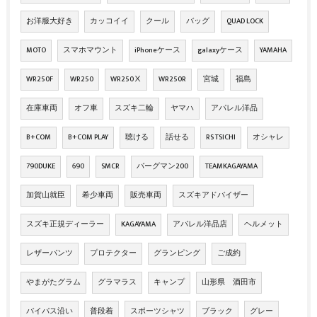
お洋服大好き
カッコイイ
クール
バッグ
QUAD LOCK
MOTO
スマホマウント
iPhoneケース
galaxyケース
YAMAHA
WR250F
WR250
WR250Ⅹ
WR250R
宮城
福島
在庫車両
オフ車
スズキ二輪
ヤマハ
アパレル洋品
B+COM
B+COM PLAY
聴ける
話せる
RS TSICHI
オシャレ
790DUKE
690
SMCR
バーグマン200
TEAMKAGAYAMA
加賀山就臣
希少車両
販売車両
スズキアドバイザー
スズキ正規ディーラー
KAGAYAMA
アパレル洋品店
ヘルメット
レザーパンツ
プロテクター
グランピング
ご成約
やまがたグラム
グラマラス
キャンプ
山形県 酒田市
バイパス沿い
普段着
スポーツシャツ
ブラック
グレー