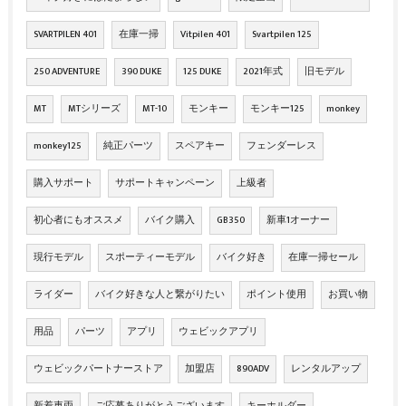
SVARTPILEN 401
在庫一掃
Vitpilen 401
Svartpilen 125
250 ADVENTURE
390 DUKE
125 DUKE
2021年式
旧モデル
MT
MTシリーズ
MT-10
モンキー
モンキー125
monkey
monkey125
純正パーツ
スペアキー
フェンダーレス
購入サポート
サポートキャンペーン
上級者
初心者にもオススメ
バイク購入
GB350
新車1オーナー
現行モデル
スポーティーモデル
バイク好き
在庫一掃セール
ライダー
バイク好きな人と繋がりたい
ポイント使用
お買い物
用品
パーツ
アプリ
ウェビックアプリ
ウェビックパートナーストア
加盟店
890ADV
レンタルアップ
新着車両
ご応募ありがとうございます
キーホルダー