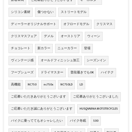
シリコン素材
傷つかない
ストリートモデル
ディーラーオリジナルサポート
オフロードモデル
クリスマス
クリスマスフェア
デメル
オーストリア
ウィーン
チョコレート
新カラー
ニューカラー
登場
ヴィンテージ感
オールドフィニッシュ加工
シーズンイン
フープシューズ
ドライマスター
普段履きでもOK
ハイテク
高機能
NC750
nc750x
NC750LD
LD
ご応募いただきありがとうございます
ご応募ありがとうございました
ご応募いただき誠にありがとうございます
HUSQVARNA MOTOTRCYCLES
バイクに乗っててもオシャレしたい
バイク冬眠
500