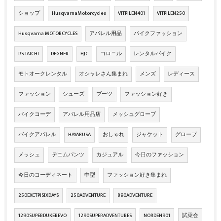
ショップ
HusqvarnaMotorcycles
VITPILEN401
VITPILEN250
Husqvarna MOTORCYCLES
アパレル用品
バイクファッション
RS TAICHI
DEGNER
HJC
コロニル
レンタルバイク
モトオークレンタル
オシャレさん集まれ
メンズ
レディース
ファッション
シューズ
ブーツ
ファッション好き
バイクコーデ
アパレル用品店
メッシュグローブ
バイクアパレル
HAYABUSA
おしゃれ
ジャケット
グローブ
メッシュ
デニムパンツ
カジュアル
今日のファッション
今日のコーディネート
中型
ファッション好き集まれ
250EXCTPISIXDAYS
250ADVENTURE
890ADVENTURE
1290SUPERDUKEREVO
1290SUPERADVENTURES
NORDEN901
試乗会