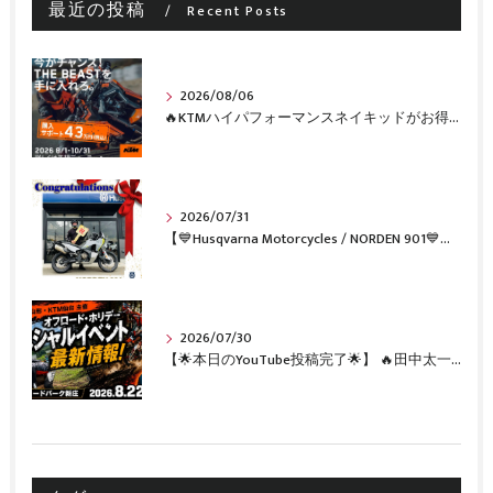
最近の投稿
Recent Posts
2026/08/06
🔥KTMハイパフォーマンスネイキッドがお得に手に入るチャンス🔥
2026/07/31
【💙Husqvarna Motorcycles / NORDEN 901💙】 ご納車おめでとうございます🎉✨
2026/07/30
【🌟本日のYouTube投稿完了🌟】 🔥田中太一さんをスペシャルゲストに🔥 8月22日(土)オフロード・ホリデー最新情報！！