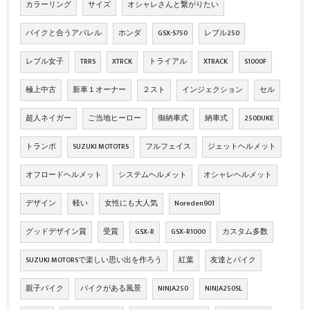
カラーリング
サイズ
オシャレさんと繋がりたい
バイクと合うアパレル
ホンダ
GSX-S750
レブル250
レブル女子
TRRS
XTRCK
トライアル
XTRACK
S1000F
極上中古
新車１オーナー
２スト
インジェクション
セル
超人ネイガー
ご当地ヒーロー
御納車式
納車式
250DUKE
トランポ
SUZUKI MOTOTRS
フルフェイス
ジェットヘルメット
オフロードヘルメット
システムヘルメット
オシャレヘルメット
デザイン
軽い
女性にも大人気
Noreden901
グッドデザイン賞
受賞
GSX‐R
GSX‐R1000
カスタム多数
SUZUKI MOTORSで楽しい思い出を作ろう
紅葉
友達とバイク
親子バイク
バイクがある風景
NINJA250
NINJA250SL