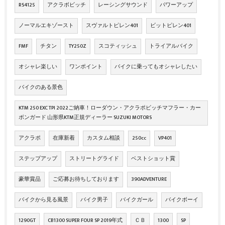
RS4125
アクラボビッチ
レーシングサウンド
パワーアップ
ノーマルエキゾースト
スヴァルトピレン401
ビットピレン401
FMF
チタン
TY250Z
スコティッシュ
トライアルバイク
オシャレ楽しい
ワンポイント
バイクに乗ってもオシャレしたい
バイクのある景色
KTM 250 EXC TPI 2022ご納車！ローダウン・アクラポビッチマフラー・カー
ボンガード 山形県KTM正規ディーラー SUZUKI MOTORS
アクラポ
在庫新着
カスタム相談
250cc
VP401
ステップアップ
ストリートグライド
ベストショット賞
豪華賞品
ご応募お待ちしております
390ADVENTURE
バイクから見る風景
バイク男子
バイクガール
バイクボーイ
1290GT
CB1300 SUPER FOUR SP 2019年式
ＣＢ
1300
SP