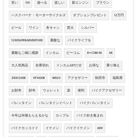
安い
110
遊べる
楽しい
新エンジン
ブラウン
ハスクバーナ ・モーターサイクルズ
オプションプレゼント
12万円
ビール
ワイン
冬キャン
焚火
シルバー
1290SUPERADVENTURE
素敵な
バイクライフを
素敵なご縁に感謝
インカム
ビーコム
B+COM 6X
6X
大人気商品
在庫切れ
インカムGETだぜ
お得な
乗り換え
ZRX1200R
VF1000R
W650
アクセサリー
秋田市
福島県
お財布
財布
ウォレット
楽
便利
バイクアクセサリー
バレンタイン
バレンタインイベント
バイクバレンタイン
今年は何個もらえるかな
カップル
バイク好き集まれ
バイクカッコイイ
イケメン
バイクイケメン
ADV