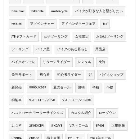
bikelove
bikeride
motorcycle
バイクが好きな人と繋がりたい
rstaichi
アドベンチャー
アドベンチャーフェア
JTB
JTBギフトカード
女子ツーリング
女性限定
お姫様ツーリング
ツーリング
バイク屋
バイクのある暮らし
用品店
バイクオシャレ
リターンライダー
レンタル
免許
免許サポート
初心者
初心者ライダー
GP
バイクショップ
新発売
890DUKEGP
夏のセール
夏物
半袖
小物
御納車
Vストローム1050
Vストローム1050XT
ハスクバーナ モーターサイクルズ
カスタム紹介
ローダウン
足つき
250EXCTPI
SIXDAYS
Vストローム
SP401
正規取扱
HONDA
CB1100
極上車両
1オーナー
2022年モデル