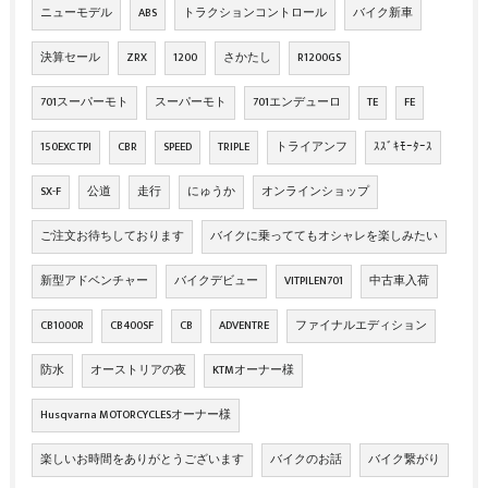
ニューモデル
ABS
トラクションコントロール
バイク新車
決算セール
ZRX
1200
さかたし
R1200GS
701スーパーモト
スーパーモト
701エンデューロ
TE
FE
150EXC TPI
CBR
SPEED
TRIPLE
トライアンフ
ｽｽﾞｷﾓｰﾀｰｽ
SX-F
公道
走行
にゅうか
オンラインショップ
ご注文お待ちしております
バイクに乗っててもオシャレを楽しみたい
新型アドベンチャー
バイクデビュー
VITPILEN701
中古車入荷
CB1000R
CB400SF
CB
ADVENTRE
ファイナルエディション
防水
オーストリアの夜
KTMオーナー様
Husqvarna MOTORCYCLESオーナー様
楽しいお時間をありがとうございます
バイクのお話
バイク繋がり