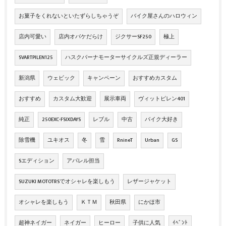
お菓子をくれないといたずらしちゃうぞ
バイク屋さんのハロウィン
店内可愛い
店内オバケだらけ
ジクサーSF250
極上
SVARTPILEN125
ハスクバーナモーターサイクルズ正規ディーラー
新潟県
ウェビック
キャンペーン
おすすめカスタム
おすすめ
カスタム大歓迎
展示車両
ヴィットピレン401
純正
250EXC-FSIXDAYS
レブル
中古
バイク大好き
除雪機
ユキオス
冬
雪
RnineT
Urban
GS
Sエディション
アパレル担当
SUZUKI MOTOTRSでオシャレを楽しもう
レザージャケット
オシャレを楽しもう
ＫＴＭ
秋田県
にかほ市
超神ネイガー
ネイガー
ヒーロー
子供に人気
ｲﾍﾞﾝﾄ