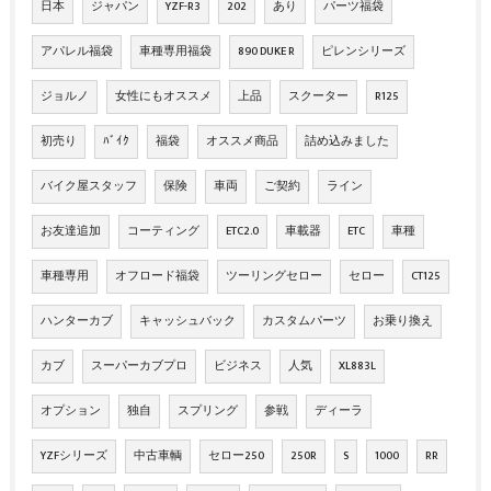
日本
ジャパン
YZF-R3
202
あり
パーツ福袋
アパレル福袋
車種専用福袋
890 DUKE R
ピレンシリーズ
ジョルノ
女性にもオススメ
上品
スクーター
R125
初売り
ﾊﾞｲｸ
福袋
オススメ商品
詰め込みました
バイク屋スタッフ
保険
車両
ご契約
ライン
お友達追加
コーティング
ETC2.0
車載器
ETC
車種
車種専用
オフロード福袋
ツーリングセロー
セロー
CT125
ハンターカブ
キャッシュバック
カスタムパーツ
お乗り換え
カブ
スーパーカブプロ
ビジネス
人気
XL883L
オプション
独自
スプリング
参戦
ディーラ
YZFシリーズ
中古車輌
セロー250
250R
S
1000
RR