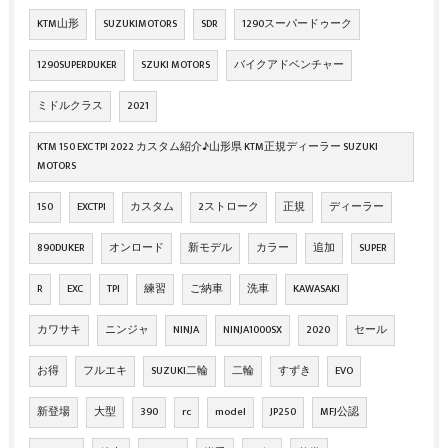
KTM山形
SUZUKIMOTORS
SDR
1290スーパードゥーク
1290SUPERDUKER
SZUKI MOTORS
バイクアドベンチャー
ミドルクラス
2021
KTM 150 EXC TPI 2022 カスタム紹介♪山形県 KTM正規ディーラー SUZUKI
MOTORS
150
EXCTPI
カスタム
2ストローク
正規
ディーラー
890DUKER
オンロード
新モデル
カラー
追加
SUPER
R
EXC
TPI
練習
ご納車
洗車
KAWASAKI
カワサキ
ニンジャ
NINJA
NINJA1000SX
2020
セール
お得
フルエキ
SUZUKI二輪
二輪
すずき
EVO
新登場
大型
390
rc
model
JP250
MFJ公認