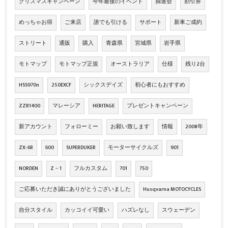
クリスマスキャンペーン
今年最後のイベント
抽選会
割引券
めっちゃお得
ご来店
誰でも引ける
サポート
新車ご成約
ストリート
通販
購入
青森県
宮城県
岩手県
モトマップ
モトマップ正規
オーストラリア
仕様
残り2台
HSS970n
250EXCF
シックスデイズ
初心者にもおすすめ
ZZR1400
マレーシア
HERITAGE
プレゼントキャンペーン
新アカウント
フォローミー
お願い致します
情報
2008年
ZX‐6R
600
SUPERDUKER
モーターサイクルズ
901
NORDEN
Z－1
フルカスタム
701
750
ご応募いただき誠にありがとうございました
Husqvarna MOTOCYCLES
自分スタイル
カッコイイ可愛い
ハズレなし
スウェーデン