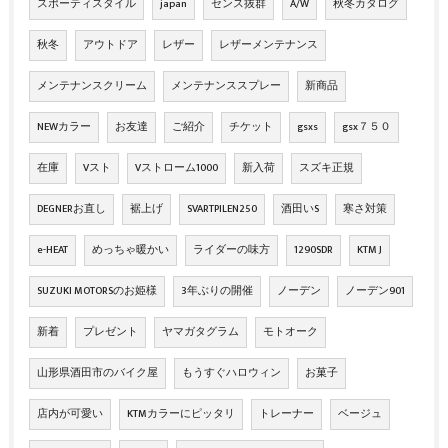
スポーティスタイル
japan
センス抜群
A/W
秋冬カタログ
秋冬
アウトドア
レザー
レザーメンテナンス
メンテナンスクリーム
メンテナンススプレー
新商品
NEWカラー
お友達
ご紹介
チケット
gsxs
gsx７５０
在庫
Vスト
Vストローム1000
新入荷
スズキ正規
DEGNERお直し
裾上げ
SVARTPILEN250
酒田いS
寒さ対策
e-HEAT
めっちゃ暖かい
ライダーの味方
1290SDR
KTM J
SUZUKI MOTORSのお姫様
3年ぶりの開催
ノーデン
ノーデン901
新着
プレゼント
ヤマガタグラム
モトオーク
山形県酒田市のバイク屋
もうすぐハロウィン
お菓子
店内が可愛い
KTMカラーにピッタリ
トレーナー
ベージュ