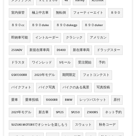
メンテナンス
ＸＬ１２０0
48
harley
XL1200X
室内保管
極上中古車
無転倒
フォーティーエイト
８９０
８９０cc
８９０duke
８９０dukegp
８９０duker
即納車可能
イントルーダー
クラシック
アメリカン
250ADV
新規在庫車両
DS400
新在庫車両
ドラッグスター
ドラスタ
ワインレッド
Sモール
受注開始
予約
GSX1300RR
2023年モデル
期間限定
フォトコンテスト
バイクフォト
バイク写真
バイクのある風景
写真投稿
愛車
愛車投稿
S1000RR
BMW
レッツバスケット
原付
2021年モデル
新古車
SP125
SP250
Z900RS
ネット予約
SUZUKI MOTORSでオシャレを楽しもう
スウェット
秋冬コーデ