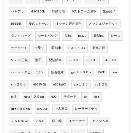
ハヤブサ
GSX1300R
即納可能
Vストローム250
生産終了
DEGENR
夏の大セール
オシャレ好き集合
メッシュジャケット
タンクバッグ
シートバッグ
長袖
RC125
新型RC
レース
サーキット
街乗り
即納車
GSX２５０R
新車在庫
SUZUKI正規
酒田
配送納車
８８３
８８３n
xl８８３
ハーレーダビッドソン
新着在庫
gsx１３００rr
EXCF
crm
crm２５０
690SMCR
690 SMCR
gsx１２５
rs１２５
rs４
dr-z４００sm
400
モタード
dr
drz
drz４００sm
wr250x
中古車両
レーサーモデル
２５０duke
２５０
軽二輪
１オーナー
カスタム車