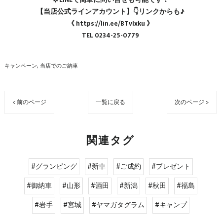
【当店公式ラインアカウント】👇リンクからも♪
《 https://lin.ee/BTvIxku 》
TEL 0234-25-0779
キャンペーン
当店でのご納車
< 前のページ
一覧に戻る
次のページ >
関連タグ
#グランピング
#新車
#ご成約
#プレゼント
#御納車
#山形
#酒田
#新潟
#秋田
#福島
#岩手
#宮城
#ヤマガタグラム
#キャンプ