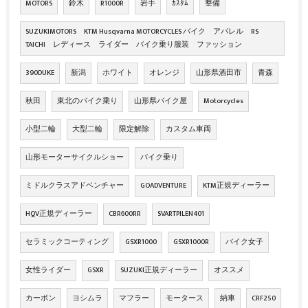
MOTORS
鈴木
R1000R
岩手
ｶｽﾀﾑ
整備
SUZUKIMOTORS KTM Husqvarna MOTORCYCLES バイク アパレル RS
TAICHI レディース ライダー バイク乗り服装 ファッション
390DUKE
新潟
ホワイト
オレンジ
山形県酒田市
青森
秋田
東北のバイク乗り
山形県バイク屋
Motorcycles
小型二輪
大型二輪
限定解除
カスタム車両
山形モーターサイクルショー
バイク乗り
ミドルクラスアドベンチャー
GOADVENTURE
KTM正規ディーラー
HQV正規ディーラー
CBR600RR
SVARTPILEN401
セラミックコーティング
GSXR1000
GSXR1000R
バイク女子
女性ライダー
GSXR
SUZUKI正規ディーラー
オススメ
カーボン
ヨシムラ
マフラー
モータース
納車
CRF250