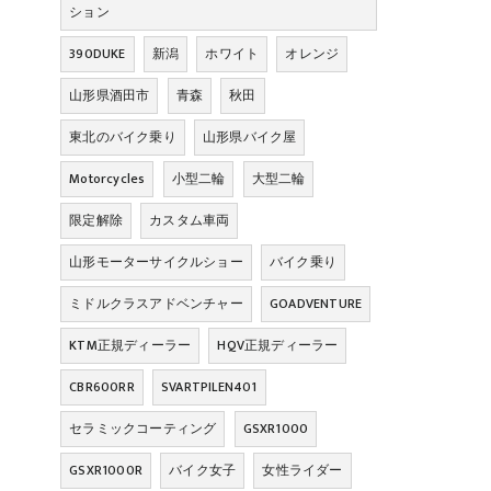
ション
390DUKE
新潟
ホワイト
オレンジ
山形県酒田市
青森
秋田
東北のバイク乗り
山形県バイク屋
Motorcycles
小型二輪
大型二輪
限定解除
カスタム車両
山形モーターサイクルショー
バイク乗り
ミドルクラスアドベンチャー
GOADVENTURE
KTM正規ディーラー
HQV正規ディーラー
CBR600RR
SVARTPILEN401
セラミックコーティング
GSXR1000
GSXR1000R
バイク女子
女性ライダー