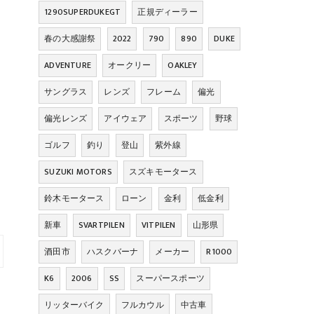
1290SUPERDUKEGT
正規ディーラー
春の大感謝祭
2022
790
890
DUKE
ADVENTURE
オークリー
OAKLEY
サングラス
レンズ
フレーム
偏光
偏光レンズ
アイウェア
スポーツ
野球
ゴルフ
釣り
登山
紫外線
SUZUKI MOTORS
スズキモータース
鈴木モータース
ローン
金利
低金利
新車
SVARTPILEN
VITPILEN
山形県
酒田市
ハスクバーナ
メーカー
R1000
K6
2006
SS
スーパースポーツ
リッターバイク
フルカウル
中古車