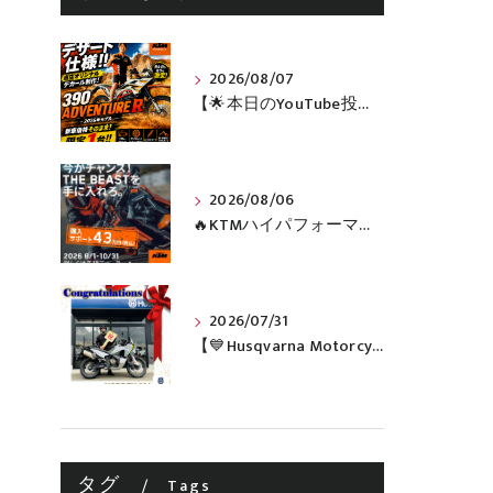
2026/08/07
【🌟本日のYouTube投稿完了🌟】 🔥390 ADVENTURE R × KTM山形 オリジナルデカール仕様誕生🔥
2026/08/06
🔥KTMハイパフォーマンスネイキッドがお得に手に入るチャンス🔥
2026/07/31
【💙Husqvarna Motorcycles / NORDEN 901💙】 ご納車おめでとうございます🎉✨
タグ
Tags