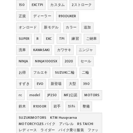
150
EXCTPI
カスタム
2ストローク
正規
ディーラー
890DUKER
オンロード
新モデル
カラー
追加
SUPER
R
EXC
TPI
練習
ご納車
洗車
KAWASAKI
カワサキ
ニンジャ
NINJA
NINJA1000SX
2020
セール
お得
フルエキ
SUZUKI二輪
二輪
すずき
EVO
新登場
大型
390
rc
model
JP250
MFJ公認
MOTORS
鈴木
R1000R
岩手
ｶｽﾀﾑ
整備
SUZUKIMOTORS KTM Husqvarna
MOTORCYCLES バイク アパレル RS TAICHI
レディース ライダー バイク乗り服装 ファッ