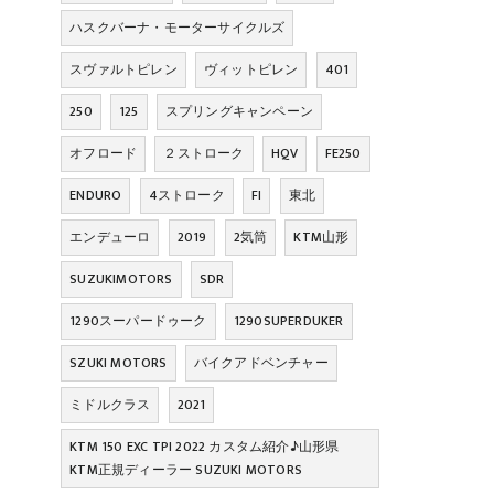
ハスクバーナ・モーターサイクルズ
スヴァルトピレン
ヴィットピレン
401
250
125
スプリングキャンペーン
オフロード
２ストローク
HQV
FE250
ENDURO
4ストローク
FI
東北
エンデューロ
2019
2気筒
KTM山形
SUZUKIMOTORS
SDR
1290スーパードゥーク
1290SUPERDUKER
SZUKI MOTORS
バイクアドベンチャー
ミドルクラス
2021
KTM 150 EXC TPI 2022 カスタム紹介♪山形県
KTM正規ディーラー SUZUKI MOTORS