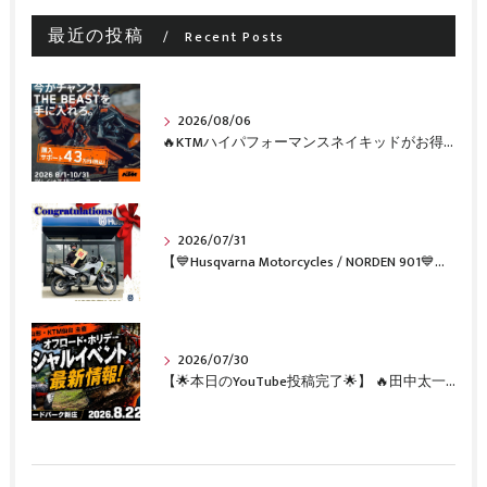
最近の投稿
Recent Posts
2026/08/06
🔥KTMハイパフォーマンスネイキッドがお得に手に入るチャンス🔥
2026/07/31
【💙Husqvarna Motorcycles / NORDEN 901💙】 ご納車おめでとうございます🎉✨
2026/07/30
【🌟本日のYouTube投稿完了🌟】 🔥田中太一さんをスペシャルゲストに🔥 8月22日(土)オフロード・ホリデー最新情報！！