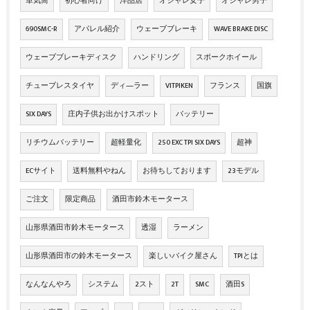
単気筒
初心者向け
洋品店
オシャレ女子
オシャレ男子
690SMC-R
アパレル紹介
ウェーブブレーキ
WAVE BRAKE DISC
ウェーブブレーキディスク
ハンドリング
スポークホイール
チューブレスタイヤ
ディ―ラー
VITPIKEN
フランス
国旗
SIX DAYS
庄内子供お出かけスポット
バッテリー
リチウムバッテリー
超軽量化
250 EXC TPI SIX DAYS
超神
ECサイト
送料無料やねん
お待ちしております
23モデル
ご注文
限定商品
酒田市鈴木モータース
山形県酒田市鈴木モータース
透湿
ラーメン
山形県酒田市の鈴木モータース
楽しいバイク屋さん
TPIとは
なんなんやろ
システム
2スト
2T
SMC
酒田S