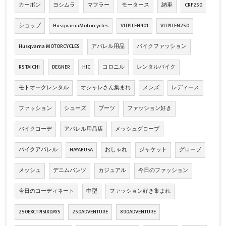
カーボン
ヨシムラ
マフラー
モータース
納車
CRF250
ショップ
HusqvarnaMotorcycles
VITPILEN401
VITPILEN250
Husqvarna MOTORCYCLES
アパレル用品
バイクファッション
RS TAICHI
DEGNER
HJC
コロニル
レンタルバイク
モトオークレンタル
オシャレさん集まれ
メンズ
レディース
ファッション
シューズ
ブーツ
ファッション好き
バイクコーデ
アパレル用品店
メッシュグローブ
バイクアパレル
HAYABUSA
おしゃれ
ジャケット
グローブ
メッシュ
デニムパンツ
カジュアル
今日のファッション
今日のコーディネート
中型
ファッション好き集まれ
250EXCTPISIXDAYS
250ADVENTURE
890ADVENTURE