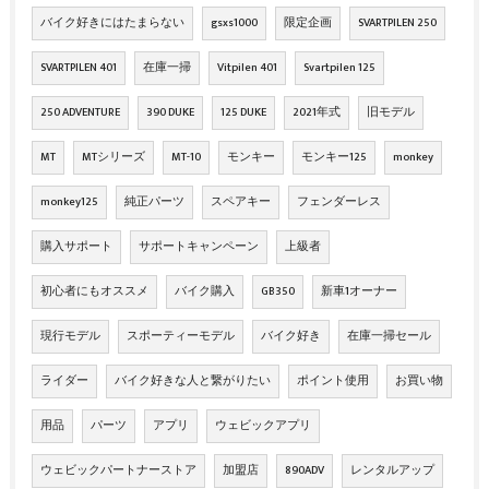
バイク好きにはたまらない
gsxs1000
限定企画
SVARTPILEN 250
SVARTPILEN 401
在庫一掃
Vitpilen 401
Svartpilen 125
250 ADVENTURE
390 DUKE
125 DUKE
2021年式
旧モデル
MT
MTシリーズ
MT-10
モンキー
モンキー125
monkey
monkey125
純正パーツ
スペアキー
フェンダーレス
購入サポート
サポートキャンペーン
上級者
初心者にもオススメ
バイク購入
GB350
新車1オーナー
現行モデル
スポーティーモデル
バイク好き
在庫一掃セール
ライダー
バイク好きな人と繋がりたい
ポイント使用
お買い物
用品
パーツ
アプリ
ウェビックアプリ
ウェビックパートナーストア
加盟店
890ADV
レンタルアップ