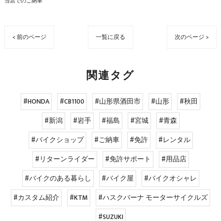
当店でのご納車
< 前のページ
一覧に戻る
次のページ >
関連タグ
#HONDA
#CB1100
#山形県酒田市
#山形
#秋田
#新潟
#岩手
#福島
#宮城
#青森
#バイクショップ
#ご納車
#免許
#レンタル
#リターンライダー
#免許サポート
#用品店
#バイクのある暮らし
#バイク屋
#バイクオシャレ
#カスタム紹介
#KTM
#ハスクバーナ モーターサイクルズ
#SUZUKI