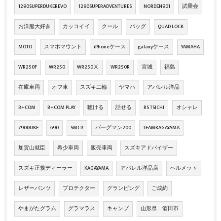
1290SUPERDUKEREVO
1290SUPERADVENTURES
NORDEN901
試乗会
お洋服大好き
カッコイイ
クール
バッグ
QUAD LOCK
MOTO
スマホマウント
iPhoneケース
galaxyケース
YAMAHA
WR250F
WR250
WR250Ⅹ
WR250R
宮城
福島
在庫車両
オフ車
スズキ二輪
ヤマハ
アパレル洋品
B+COM
B+COM PLAY
聴ける
話せる
RS TSICHI
オシャレ
790DUKE
690
SMCR
バーグマン200
TEAMKAGAYAMA
加賀山就臣
希少車両
販売車両
スズキアドバイザー
スズキ正規ディーラー
KAGAYAMA
アパレル洋品店
ヘルメット
レザーパンツ
プロテクター
グランピング
ご成約
やまがたグラム
グラマラス
キャンプ
山形県 酒田市