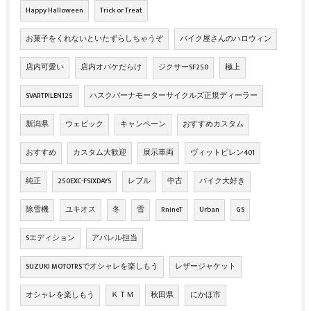
Happy Halloween
Trick or Treat
お菓子をくれないといたずらしちゃうぞ
バイク屋さんのハロウィン
店内可愛い
店内オバケだらけ
ジクサーSF250
極上
SVARTPILEN125
ハスクバーナモーターサイクルズ正規ディーラー
新潟県
ウェビック
キャンペーン
おすすめカスタム
おすすめ
カスタム大歓迎
展示車両
ヴィットピレン401
純正
250EXC-FSIXDAYS
レブル
中古
バイク大好き
除雪機
ユキオス
冬
雪
RnineT
Urban
GS
Sエディション
アパレル担当
SUZUKI MOTOTRSでオシャレを楽しもう
レザージャケット
オシャレを楽しもう
ＫＴＭ
秋田県
にかほ市