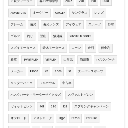
正規ディーラー
春の大感謝祭
2022
790
890
DUKE
ADVENTURE
オークリー
OAKLEY
サングラス
レンズ
フレーム
偏光
偏光レンズ
アイウェア
スポーツ
野球
ゴルフ
釣り
登山
紫外線
SUZUKI MOTORS
スズキモータース
鈴木モータース
ローン
金利
低金利
新車
SVARTPILEN
VITPILEN
山形県
酒田市
ハスクバーナ
メーカー
R1000
K6
2006
SS
スーパースポーツ
リッターバイク
フルカウル
中古車
ハスクバーナ・モーターサイクルズ
スヴァルトピレン
ヴィットピレン
401
250
125
スプリングキャンペーン
オフロード
２ストローク
HQV
FE250
ENDURO