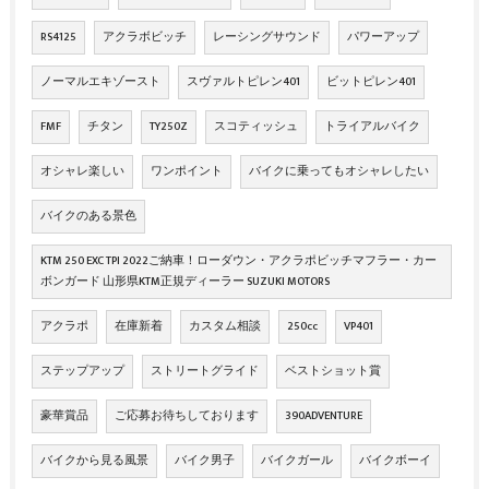
RS4125
アクラボビッチ
レーシングサウンド
パワーアップ
ノーマルエキゾースト
スヴァルトピレン401
ビットピレン401
FMF
チタン
TY250Z
スコティッシュ
トライアルバイク
オシャレ楽しい
ワンポイント
バイクに乗ってもオシャレしたい
バイクのある景色
KTM 250 EXC TPI 2022ご納車！ローダウン・アクラポビッチマフラー・カー
ボンガード 山形県KTM正規ディーラー SUZUKI MOTORS
アクラポ
在庫新着
カスタム相談
250cc
VP401
ステップアップ
ストリートグライド
ベストショット賞
豪華賞品
ご応募お待ちしております
390ADVENTURE
バイクから見る風景
バイク男子
バイクガール
バイクボーイ