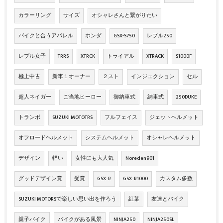
カラーリング
サイズ
オシャレさんと繋がりたい
バイクと合うアパレル
ホンダ
GSX-S750
レブル250
レブル女子
TRRS
XTRCK
トライアル
XTRACK
S1000F
極上中古
新車１オーナー
２スト
インジェクション
セル
超人ネイガー
ご当地ヒーロー
御納車式
納車式
250DUKE
トランポ
SUZUKI MOTOTRS
フルフェイス
ジェットヘルメット
オフロードヘルメット
システムヘルメット
オシャレヘルメット
デザイン
軽い
女性にも大人気
Noreden901
グッドデザイン賞
受賞
GSX‐R
GSX‐R1000
カスタム多数
SUZUKI MOTORSで楽しい思い出を作ろう
紅葉
友達とバイク
親子バイク
バイクがある風景
NINJA250
NINJA250SL