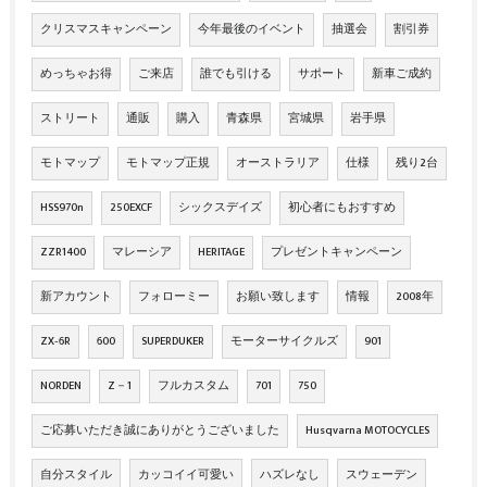
クリスマスキャンペーン
今年最後のイベント
抽選会
割引券
めっちゃお得
ご来店
誰でも引ける
サポート
新車ご成約
ストリート
通販
購入
青森県
宮城県
岩手県
モトマップ
モトマップ正規
オーストラリア
仕様
残り2台
HSS970n
250EXCF
シックスデイズ
初心者にもおすすめ
ZZR1400
マレーシア
HERITAGE
プレゼントキャンペーン
新アカウント
フォローミー
お願い致します
情報
2008年
ZX‐6R
600
SUPERDUKER
モーターサイクルズ
901
NORDEN
Z－1
フルカスタム
701
750
ご応募いただき誠にありがとうございました
Husqvarna MOTOCYCLES
自分スタイル
カッコイイ可愛い
ハズレなし
スウェーデン