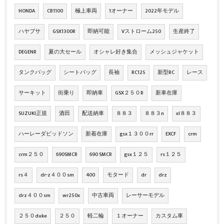
HONDA
CB1100
極上車両
1オーナー
2022年モデル
ハヤブサ
GSX1300R
即納可能
Vストローム250
生産終了
DEGENR
夏の大セール
オシャレ好き集合
メッシュジャケット
タンクバッグ
シートバッグ
長袖
RC125
新型RC
レース
サーキット
街乗り
即納車
GSX２５０R
新車在庫
SUZUKI正規
酒田
配送納車
８８３
８８３n
xl８８３
ハーレーダビッドソン
新着在庫
gsx１３００rr
EXCF
crm
crm２５０
690SMCR
690 SMCR
gsx１２５
rs１２５
rs４
dr-z４００sm
400
モタード
dr
drz
drz４００sm
wr250x
中古車両
レーサーモデル
２５０duke
２５０
軽二輪
１オーナー
カスタム車