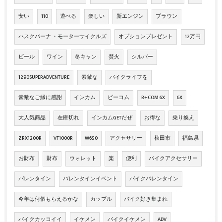
安い
110
遊べる
楽しい
新エンジン
ブラウン
ハスクバーナ ・モーターサイクルズ
オプションプレゼント
12万円
ビール
ワイン
冬キャン
焚火
シルバー
1290SUPERADVENTURE
素敵な
バイクライフを
素敵なご縁に感謝
インカム
ビーコム
B+COM 6X
6X
大人気商品
在庫切れ
インカムGETだぜ
お得な
乗り換え
ZRX1200R
VF1000R
W650
アクセサリー
秋田市
福島県
お財布
財布
ウォレット
楽
便利
バイクアクセサリー
バレンタイン
バレンタインイベント
バイクバレンタイン
今年は何個もらえるかな
カップル
バイク好き集まれ
バイクカッコイイ
イケメン
バイクイケメン
ADV