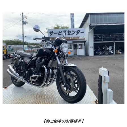
【㊗️ご納車のお客様🎉】