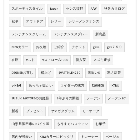
スポーティスタイル
japan
センス抜群
A/W
秋冬カタログ
秋冬
アウトドア
レザー
レザーメンテナンス
メンテナンスクリーム
メンテナンススプレー
新商品
NEWカラー
お友達
ご紹介
チケット
gsxs
gsx７５０
在庫
Vスト
Vストローム1000
新入荷
スズキ正規
DEGNERお直し
裾上げ
SVARTPILEN250
酒田いS
寒さ対策
e-HEAT
めっちゃ暖かい
ライダーの味方
1290SDR
KTM J
SUZUKI MOTORSのお姫様
3年ぶりの開催
ノーデン
ノーデン901
新着
プレゼント
ヤマガタグラム
モトオーク
山形県酒田市のバイク屋
もうすぐハロウィン
お菓子
店内が可愛い
KTMカラーにピッタリ
トレーナー
ベージュ