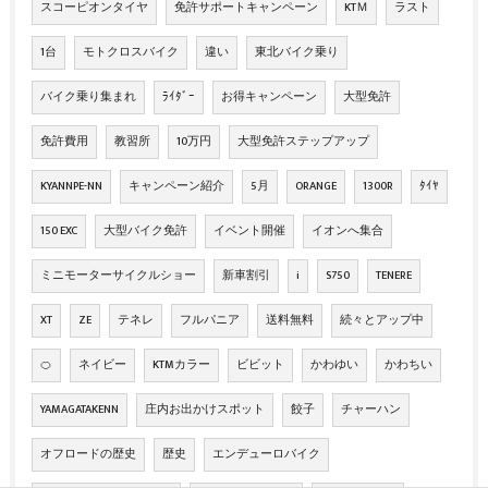
スコーピオンタイヤ
免許サポートキャンペーン
KTＭ
ラスト
1台
モトクロスバイク
違い
東北バイク乗り
バイク乗り集まれ
ﾗｲﾀﾞｰ
お得キャンペーン
大型免許
免許費用
教習所
10万円
大型免許ステップアップ
KYANNPE-NN
キャンペーン紹介
5月
ORANGE
1300R
ﾀｲﾔ
150 EXC
大型バイク免許
イベント開催
イオンへ集合
ミニモーターサイクルショー
新車割引
i
S750
TENERE
XT
ZE
テネレ
フルパニア
送料無料
続々とアップ中
🍊
ネイビー
KTMカラー
ビビット
かわゆい
かわちい
YAMAGATAKENN
庄内お出かけスポット
餃子
チャーハン
オフロードの歴史
歴史
エンデューロバイク