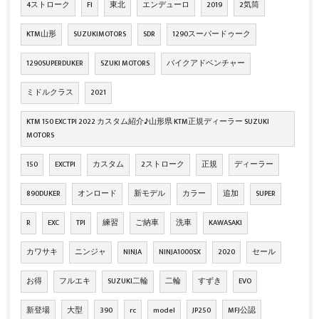
4ストローク
FI
東北
エンデューロ
2019
2気筒
KTM山形
SUZUKIMOTORS
SDR
1290スーパードゥーク
1290SUPERDUKER
SZUKI MOTORS
バイクアドベンチャー
ミドルクラス
2021
KTM 150 EXC TPI 2022 カスタム紹介♪山形県 KTM正規ディーラー SUZUKI
MOTORS
150
EXCTPI
カスタム
2ストローク
正規
ディーラー
890DUKER
オンロード
新モデル
カラー
追加
SUPER
R
EXC
TPI
練習
ご納車
洗車
KAWASAKI
カワサキ
ニンジャ
NINJA
NINJA1000SX
2020
セール
お得
フルエキ
SUZUKI二輪
二輪
すずき
EVO
新登場
大型
390
rc
model
JP250
MFJ公認