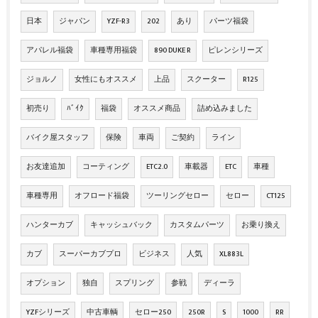
日本
ジャパン
YZF-R3
202
あり
パーツ福袋
アパレル福袋
車種専用福袋
890 DUKE R
ピレンシリーズ
ジョルノ
女性にもオススメ
上品
スクーター
R125
初売り
ﾊﾞｲｸ
福袋
オススメ商品
詰め込みました
バイク屋スタッフ
保険
車両
ご契約
ライン
お友達追加
コーティング
ETC2.0
車載器
ETC
車種
車種専用
オフロード福袋
ツーリングセロー
セロー
CT125
ハンターカブ
キャッシュバック
カスタムパーツ
お乗り換え
カブ
スーパーカブプロ
ビジネス
人気
XL883L
オプション
独自
スプリング
参戦
ディーラ
YZFシリーズ
中古車輌
セロー250
250R
S
1000
RR