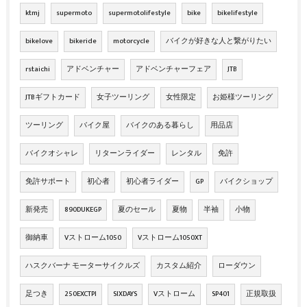
ktmj
supermoto
supermotolifestyle
bike
bikelifestyle
bikelove
bikeride
motorcycle
バイクが好きな人と繋がりたい
rstaichi
アドベンチャー
アドベンチャーフェア
JTB
JTBギフトカード
女子ツーリング
女性限定
お姫様ツーリング
ツーリング
バイク屋
バイクのある暮らし
用品店
バイクオシャレ
リターンライダー
レンタル
免許
免許サポート
初心者
初心者ライダー
GP
バイクショップ
新発売
890DUKEGP
夏のセール
夏物
半袖
小物
御納車
Vストローム1050
Vストローム1050XT
ハスクバーナ モーターサイクルズ
カスタム紹介
ローダウン
足つき
250EXCTPI
SIXDAYS
Vストローム
SP401
正規取扱