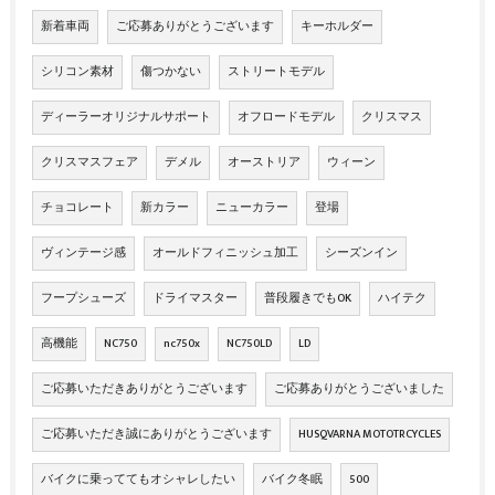
新着車両
ご応募ありがとうございます
キーホルダー
シリコン素材
傷つかない
ストリートモデル
ディーラーオリジナルサポート
オフロードモデル
クリスマス
クリスマスフェア
デメル
オーストリア
ウィーン
チョコレート
新カラー
ニューカラー
登場
ヴィンテージ感
オールドフィニッシュ加工
シーズンイン
フープシューズ
ドライマスター
普段履きでもOK
ハイテク
高機能
NC750
nc750x
NC750LD
LD
ご応募いただきありがとうございます
ご応募ありがとうございました
ご応募いただき誠にありがとうございます
HUSQVARNA MOTOTRCYCLES
バイクに乗っててもオシャレしたい
バイク冬眠
500