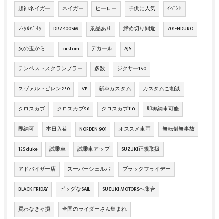
超神ネイガー
ネイガー
ヒーロー
子供に人気
ｲﾍﾞﾝﾄ
ﾚﾝﾀﾙﾊﾞｲｸ
DRZ400SM
景品あり
締め切り間近
701ENDURO
火の玉から―
custom
デカール
AJS
テンペストスクランブラー
多数
ジクサー150
スヴァルトピレン250
VP
新車カスタム
カスタムご相談
クロスカブ
クロスカブ50
クロスカブ110
即御納車可能
即納可
本日入荷
NORDEN 901
オススメ車両
無転倒無事故
125duke
試乗車
試乗車アップ
SUZUKI正規取扱
アドバイザー店
スーパーシェルパ
ブラックフライデー
BLACK FRIDAY
ビッグなSAIL
SUZUKI MOTORSへ集合
買わなきゃ損
全国のライダーさん集まれ