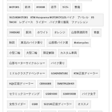
MOTORS
鈴木
R1000R
岩手
ｶｽﾀﾑ
整備
SUZUKIMOTORS KTM Husqvarna MOTORCYCLES バイク アパレル RS
TAICHI レディース ライダー バイク乗り服装 ファッション
390DUKE
新潟
ホワイト
オレンジ
山形県酒田市
青森
秋田
東北のバイク乗り
山形県バイク屋
Motorcycles
小型二輪
大型二輪
限定解除
カスタム車両
山形モーターサイクルショー
バイク乗り
ミドルクラスアドベンチャー
GOADVENTURE
KTM正規ディーラー
HQV正規ディーラー
CBR600RR
SVARTPILEN401
セラミックコーティング
GSXR1000
GSXR1000R
バイク女子
女性ライダー
GSXR
SUZUKI正規ディーラー
オススメ