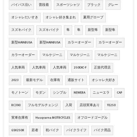
バイパス沿い
普段着
スポーツシャツ
ブラック
グレー
オシャレだいすき
オシャレ好き集まれ
夏用グローブ
スズキバイク
スズキバイク
隼
隼
新型隼
新型隼
新型HAYABUSA
新型HAYABUSA
カラーオーダー
カラーオーダー
カラーオーダー
マルケジーニ
マルケジーニ
マルケジーニ
人気車両
人気車両
人気車両
250EXC-F
正規代理店
2023
最新モデル
在庫有
通販サイト
オシャレ大好き
モノトーン
モダン
シンプル
NEWERA
ニューエラ
CAP
RC390
フルモデルチェンジ
入荷
店頭実車あり
TE250
実車在庫有
Husqvarna MOTRCYCLES
オフロードゴーグル
GSX250R
若者
初バイク
バイクライフ
バイク用品