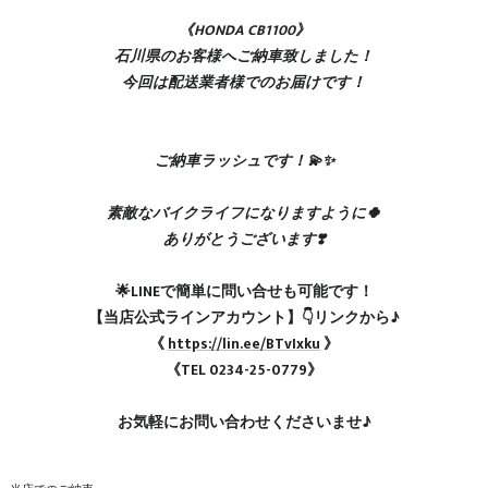
《HONDA CB1100》
石川県のお客様へご納車致しました！
今回は配送業者様でのお届けです！
ご納車ラッシュです！💫✨
素敵なバイクライフになりますように🍀
ありがとうございます❣️
🌟LINEで簡単に問い合せも可能です！
【当店公式ラインアカウント】👇リンクから♪
《
https://lin.ee/BTvIxku
》
《TEL 0234-25-0779》
お気軽にお問い合わせくださいませ♪