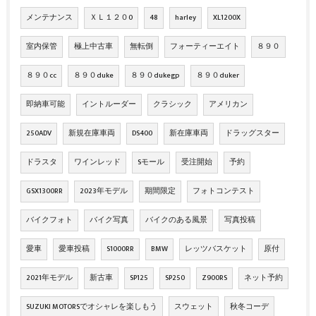
メンテナンス
ＸＬ１２０0
48
harley
XL1200X
室内保管
極上中古車
無転倒
フォーティーエイト
８９０
８９０cc
８９０duke
８９０dukegp
８９０duker
即納車可能
イントルーダー
クラシック
アメリカン
250ADV
新規在庫車両
DS400
新在庫車両
ドラッグスター
ドラスタ
ワインレッド
Sモール
受注開始
予約
GSX1300RR
2023年モデル
期間限定
フォトコンテスト
バイクフォト
バイク写真
バイクのある風景
写真投稿
愛車
愛車投稿
S1000RR
BMW
レッツバスケット
原付
2021年モデル
新古車
SP125
SP250
Z900RS
ネット予約
SUZUKI MOTORSでオシャレを楽しもう
スウェット
秋冬コーデ