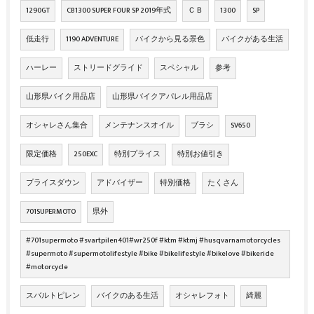
1290GT
CB1300 SUPER FOUR SP 2019年式
ＣＢ
1300
SP
低走行
1190 ADVENTURE
バイクから見る景色
バイクがある生活
ハーレー
ストリードグライド
スペシャル
参考
山形県バイク用品店
山形県バイクアパレル用品店
オシャレさん集合
メンテナンスオイル
ブラシ
SV650
限定価格
250EXC
特別プライス
特別お値引き
プライスダウン
アドバイザー
特別価格
たくさん
701SUPERMOTO
県外
#701supermoto #svartpilen401#wr250f #ktm #ktmj #husqvarnamotorcycles
#supermoto #supermotolifestyle #bike #bikelifestyle #bikelove #bikeride
#motorcycle
スバルトピレン
バイクのある生活
オシャレフォト
綺麗