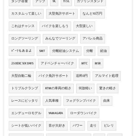
タンク容量
アップ
9L
11.5L
ガソリンスタンド
カスタムって楽しい
大型免許サポート
なんと10万円
これはチャンス
バイクを楽しもう
大型楽しい
ロングツーリング
みんなでツーリング
アパレル商品
ﾊﾟｰﾂもあるよ
SMT
分離給油システム
分離
給油
250EXC SIX DAYS
アドベンチャーバイク
MTC
MSR
大型自動二輪
バイク免許サポート
送料0円
アルマイト処理
トリプルクランプ
KTMの車両の軽さ
何故軽い
驚きの軽さ
レースにピッタリ
人気車種
フォグランプバイク
由来
エンデューロモデル
YAMAGATA
ローダウンバイク
シートが低いバイク
音が大好き
パワー
走り
ピレリ