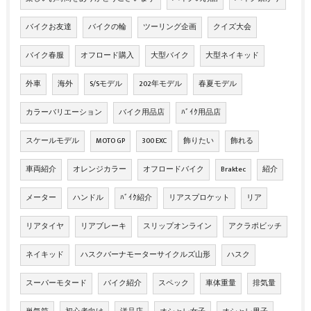
バイクお友達
バイクの輪
ツーリング企画
クイズ大会
バイク春服
オフロード購入
大型バイク
大型ネイキッド
外車
海外
S/Sモデル
202年モデル
春夏モデル
カラーバリエーション
バイク用品店
ﾊﾞｲｸ用品店
スケールモデル
MOTO GP
300 EXC
飾りたい
飾れる
車両紹介
オレンジカラー
オフロードバイク
Braktec
紹介
メーター
ハンドル
ﾊﾞｲｸ紹介
リアスプロケット
リア
リアタイヤ
リアブレーキ
スリップオンライン
アクラポビッチ
ネイキッド
ハスクバーナモーターサイクルズ山形
ハスク
スーパーモタード
バイク紹介
スペック
車体重量
排気量