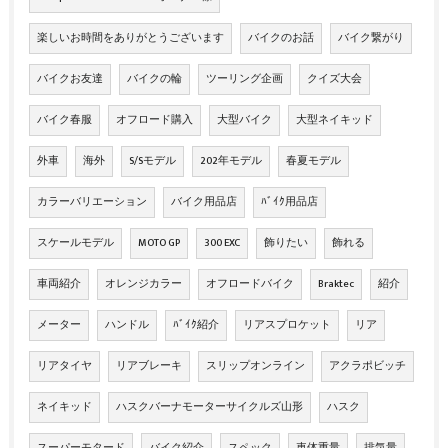
楽しいお時間をありがとうございます
バイクのお話
バイク繋がり
バイクお友達
バイクの輪
ツーリング企画
クイズ大会
バイク春服
オフロード購入
大型バイク
大型ネイキッド
外車
海外
S/Sモデル
202年モデル
春夏モデル
カラーバリエーション
バイク用品店
ﾊﾞｲｸ用品店
スケールモデル
MOTO GP
300 EXC
飾りたい
飾れる
車両紹介
オレンジカラー
オフロードバイク
Braktec
紹介
メーター
ハンドル
ﾊﾞｲｸ紹介
リアスプロケット
リア
リアタイヤ
リアブレーキ
スリップオンライン
アクラポビッチ
ネイキッド
ハスクバーナモーターサイクルズ山形
ハスク