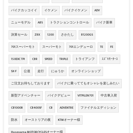
バイクカッコイイ
イケメン
バイクイケメン
ADV
ニューモデル
ABS
トラクションコントロール
バイク新車
決算セール
ZRX
1200
さかたし
R1200GS
701スーパーモト
スーパーモト
701エンデューロ
TE
FE
150EXC TPI
CBR
SPEED
TRIPLE
トライアンフ
ｽｽﾞｷﾓｰﾀｰｽ
SX-F
公道
走行
にゅうか
オンラインショップ
ご注文お待ちしております
バイクに乗っててもオシャレを楽しみたい
新型アドベンチャー
バイクデビュー
VITPILEN701
中古車入荷
CB1000R
CB400SF
CB
ADVENTRE
ファイナルエディション
防水
オーストリアの夜
KTMオーナー様
Husqvarna MOTORCYCLESオーナー様