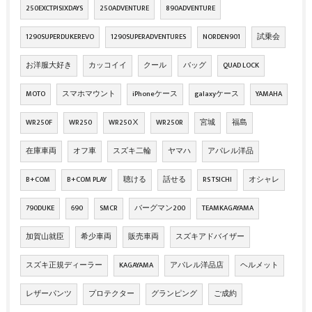
250EXCTPISIXDAYS
250ADVENTURE
890ADVENTURE
1290SUPERDUKEREVO
1290SUPERADVENTURES
NORDEN901
試乗会
お洋服大好き
カッコイイ
クール
バッグ
QUAD LOCK
MOTO
スマホマウント
iPhoneケース
galaxyケース
YAMAHA
WR250F
WR250
WR250Ⅹ
WR250R
宮城
福島
在庫車両
オフ車
スズキ二輪
ヤマハ
アパレル洋品
B+COM
B+COM PLAY
聴ける
話せる
RS TSICHI
オシャレ
790DUKE
690
SMCR
バーグマン200
TEAMKAGAYAMA
加賀山就臣
希少車両
販売車両
スズキアドバイザー
スズキ正規ディーラー
KAGAYAMA
アパレル洋品店
ヘルメット
レザーパンツ
プロテクター
グランピング
ご成約