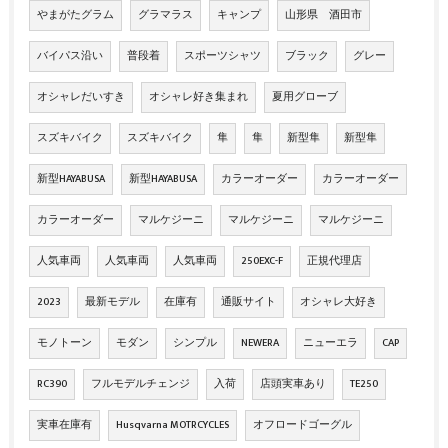
やまがたグラム
グラマラス
キャンプ
山形県 酒田市
バイパス沿い
普段着
スポーツシャツ
ブラック
グレー
オシャレだいすき
オシャレ好き集まれ
夏用グローブ
スズキバイク
スズキバイク
隼
隼
新型隼
新型隼
新型HAYABUSA
新型HAYABUSA
カラーオーダー
カラーオーダー
カラーオーダー
マルケジーニ
マルケジーニ
マルケジーニ
人気車両
人気車両
人気車両
250EXC-F
正規代理店
2023
最新モデル
在庫有
通販サイト
オシャレ大好き
モノトーン
モダン
シンプル
NEWERA
ニューエラ
CAP
RC390
フルモデルチェンジ
入荷
店頭実車あり
TE250
実車在庫有
Husqvarna MOTRCYCLES
オフロードゴーグル