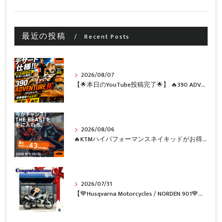
最近の投稿
Recent Posts
2026/08/07
【🌟本日のYouTube投稿完了🌟】 🔥390 ADVENTURE R × KTM山形 オリジナルデカール仕様誕生🔥
2026/08/06
🔥KTMハイパフォーマンスネイキッドがお得に手に入るチャンス🔥
2026/07/31
【💙Husqvarna Motorcycles / NORDEN 901💙】 ご納車おめでとうございます🎉✨