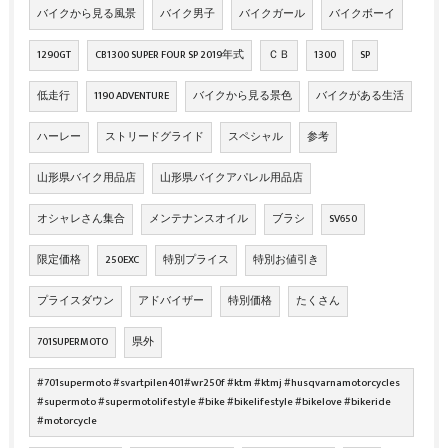
バイクから見る風景
バイク男子
バイクガール
バイクボーイ
1290GT
CB1300 SUPER FOUR SP 2019年式
ＣＢ
1300
SP
低走行
1190 ADVENTURE
バイクから見る景色
バイクがある生活
ハーレー
ストリードグライド
スペシャル
参考
山形県バイク用品店
山形県バイクアパレル用品店
オシャレさん集合
メンテナンスオイル
ブラシ
SV650
限定価格
250EXC
特別プライス
特別お値引き
プライスダウン
アドバイザー
特別価格
たくさん
701SUPERMOTO
県外
#701supermoto #svartpilen401#wr250f #ktm #ktmj #husqvarnamotorcycles
#supermoto #supermotolifestyle #bike #bikelifestyle #bikelove #bikeride
#motorcycle