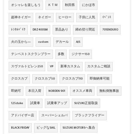
オシャレを楽しもう
ＫＴＭ
秋田県
にかほ市
超神ネイガー
ネイガー
ヒーロー
子供に人気
ｲﾍﾞﾝﾄ
ﾚﾝﾀﾙﾊﾞｲｸ
DRZ400SM
景品あり
締め切り間近
701ENDURO
火の玉から―
custom
デカール
AJS
テンペストスクランブラー
多数
ジクサー150
スヴァルトピレン250
VP
新車カスタム
カスタムご相談
クロスカブ
クロスカブ50
クロスカブ110
即御納車可能
即納可
本日入荷
NORDEN 901
オススメ車両
無転倒無事故
125duke
試乗車
試乗車アップ
SUZUKI正規取扱
アドバイザー店
スーパーシェルパ
ブラックフライデー
BLACK FRIDAY
ビッグなSAIL
SUZUKI MOTORSへ集合