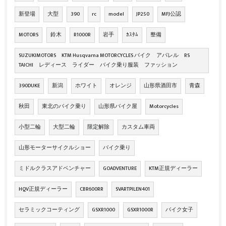
新登場
大型
390
rc
model
JP250
MFJ公認
MOTORS
鈴木
R1000R
岩手
ｶｽﾀﾑ
整備
SUZUKIMOTORS KTM Husqvarna MOTORCYCLES バイク アパレル RS
TAICHI レディース ライダー バイク乗り服装 ファッション
390DUKE
新潟
ホワイト
オレンジ
山形県酒田市
青森
秋田
東北のバイク乗り
山形県バイク屋
Motorcycles
小型二輪
大型二輪
限定解除
カスタム車両
山形モーターサイクルショー
バイク乗り
ミドルクラスアドベンチャー
GOADVENTURE
KTM正規ディーラー
HQV正規ディーラー
CBR600RR
SVARTPILEN401
セラミックコーティング
GSXR1000
GSXR1000R
バイク女子