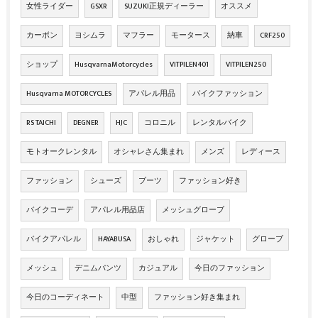
女性ライダー
GSXR
SUZUKI正規ディーラー
オススメ
カーボン
ヨシムラ
マフラー
モータース
納車
CRF250
ショップ
HusqvarnaMotorcycles
VITPILEN401
VITPILEN250
Husqvarna MOTORCYCLES
アパレル用品
バイクファッション
RS TAICHI
DEGNER
HJC
コロニル
レンタルバイク
モトオークレンタル
オシャレさん集まれ
メンズ
レディース
ファッション
シューズ
ブーツ
ファッション好き
バイクコーデ
アパレル用品店
メッシュグローブ
バイクアパレル
HAYABUSA
おしゃれ
ジャケット
グローブ
メッシュ
デニムパンツ
カジュアル
今日のファッション
今日のコーディネート
中型
ファッション好き集まれ