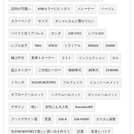
店内が可愛い
KTMカラーにピッタリ
トレーナー
ベージュ
カラーリング
サイズ
オシャレさんと繋がりたい
バイクと合うアパレル
ホンダ
GSX-S750
レブル250
レブル女子
TRRS
XTRCK
トライアル
XTRACK
S1000F
極上中古
新車１オーナー
２スト
インジェクション
セル
超人ネイガー
ご当地ヒーロー
御納車式
納車式
250DUKE
トランポ
SUZUKI MOTOTRS
フルフェイス
ジェットヘルメット
オフロードヘルメット
システムヘルメット
オシャレヘルメット
デザイン
軽い
女性にも大人気
Noreden901
グッドデザイン賞
受賞
GSX‐R
GSX‐R1000
カスタム多数
SUZUKI MOTORSで楽しい思い出を作ろう
紅葉
友達とバイク