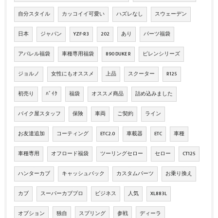
自分スタイル
カッコイイ可愛い
ハズレなし
スウェーデン
日本
ジャパン
YZF-R3
202
あり
パーツ福袋
アパレル福袋
車種専用福袋
890 DUKE R
ピレンシリーズ
ジョルノ
女性にもオススメ
上品
スクーター
R125
初売り
ﾊﾞｲｸ
福袋
オススメ商品
詰め込みました
バイク屋スタッフ
保険
車両
ご契約
ライン
お友達追加
コーティング
ETC2.0
車載器
ETC
車種
車種専用
オフロード福袋
ツーリングセロー
セロー
CT125
ハンターカブ
キャッシュバック
カスタムパーツ
お乗り換え
カブ
スーパーカブプロ
ビジネス
人気
XL883L
オプション
独自
スプリング
参戦
ディーラ