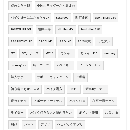
買わなきゃ損
全国のライダーさん集まれ
バイク好きにはたまらない
gsxs1000
限定企画
SVARTPILEN 250
SVARTPILEN 401
在庫一掃
Vitpilen 401
Svartpilen 125
250 ADVENTURE
390 DUKE
125 DUKE
2021年式
旧モデル
MT
MTシリーズ
MT-10
モンキー
モンキー125
monkey
monkey125
純正パーツ
スペアキー
フェンダーレス
購入サポート
サポートキャンペーン
上級者
初心者にもオススメ
バイク購入
GB350
新車1オーナー
現行モデル
スポーティーモデル
バイク好き
在庫一掃セール
ライダー
バイク好きな人と繋がりたい
ポイント使用
お買い物
用品
パーツ
アプリ
ウェビックアプリ