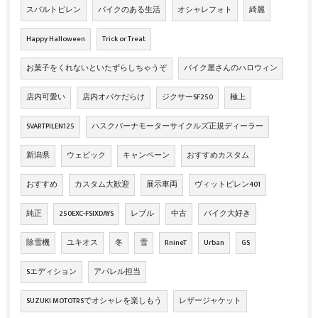
スバルトピレン
バイクのある生活
オシャレフォト
綺麗
Happy Halloween
Trick or Treat
お菓子をくれないといたずらしちゃうぞ
バイク屋さんのハロウィン
店内可愛い
店内オバケだらけ
ジクサーSF250
極上
SVARTPILEN125
ハスクバーナモーターサイクルズ正規ディーラー
新潟県
ウェビック
キャンペーン
おすすめカスタム
おすすめ
カスタム大歓迎
展示車両
ヴィットピレン401
純正
250EXC-FSIXDAYS
レブル
中古
バイク大好き
除雪機
ユキオス
冬
雪
RnineT
Urban
GS
Sエディション
アパレル担当
SUZUKI MOTOTRSでオシャレを楽しもう
レザージャケット