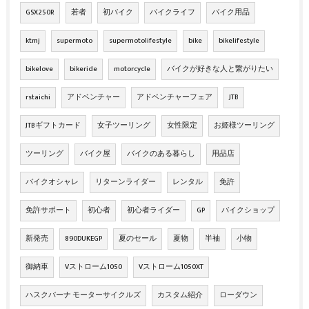
GSX250R
若者
初バイク
バイクライフ
バイク用品
ktmj
supermoto
supermotolifestyle
bike
bikelifestyle
bikelove
bikeride
motorcycle
バイクが好きな人と繋がりたい
rstaichi
アドベンチャー
アドベンチャーフェア
JTB
JTBギフトカード
女子ツーリング
女性限定
お姫様ツーリング
ツーリング
バイク屋
バイクのある暮らし
用品店
バイクオシャレ
リターンライダー
レンタル
免許
免許サポート
初心者
初心者ライダー
GP
バイクショップ
新発売
890DUKEGP
夏のセール
夏物
半袖
小物
御納車
Vストローム1050
Vストローム1050XT
ハスクバーナ モーターサイクルズ
カスタム紹介
ローダウン