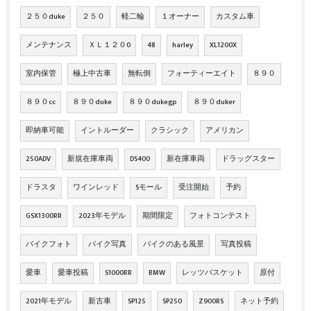
２５０duke
２５０
軽二輪
１オーナー
カスタム車
メンテナンス
ＸＬ１２０0
48
harley
XL1200X
室内保管
極上中古車
無転倒
フォーティーエイト
８９０
８９０cc
８９０duke
８９０dukegp
８９０duker
即納車可能
イントルーダー
クラシック
アメリカン
250ADV
新規在庫車両
DS400
新在庫車両
ドラッグスター
ドラスタ
ワインレッド
Sモール
受注開始
予約
GSX1300RR
2023年モデル
期間限定
フォトコンテスト
バイクフォト
バイク写真
バイクのある風景
写真投稿
愛車
愛車投稿
S1000RR
BMW
レッツバスケット
原付
2021年モデル
新古車
SP125
SP250
Z900RS
ネット予約