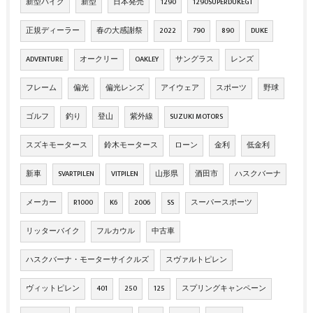
新型バイク
新型
日本発売
1290
1290SUPERDUKEGT
正規ディーラー
春の大感謝祭
2022
790
890
DUKE
ADVENTURE
オークリー
OAKLEY
サングラス
レンズ
フレーム
偏光
偏光レンズ
アイウェア
スポーツ
野球
ゴルフ
釣り
登山
紫外線
SUZUKI MOTORS
スズキモータース
鈴木モータース
ローン
金利
低金利
新車
SVARTPILEN
VITPILEN
山形県
酒田市
ハスクバーナ
メーカー
R1000
K6
2006
SS
スーパースポーツ
リッターバイク
フルカウル
中古車
ハスクバーナ・モーターサイクルズ
スヴァルトピレン
ヴィットピレン
401
250
125
スプリングキャンペーン