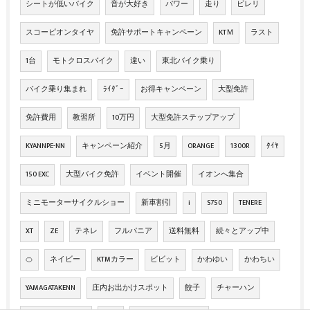
シートが低いバイク
音が大好き
パワー
走り
ピレリ
スコーピオンタイヤ
免許サポートキャンペーン
KTＭ
ラスト
1台
モトクロスバイク
違い
東北バイク乗り
バイク乗り集まれ
ﾗｲﾀﾞｰ
お得キャンペーン
大型免許
免許費用
教習所
10万円
大型免許ステップアップ
KYANNPE-NN
キャンペーン紹介
5月
ORANGE
1300R
ﾀｲﾔ
150 EXC
大型バイク免許
イベント開催
イオンへ集合
ミニモーターサイクルショー
新車割引
i
S750
TENERE
XT
ZE
テネレ
フルパニア
送料無料
続々とアップ中
🍊
ネイビー
KTMカラー
ビビット
かわゆい
かわちい
YAMAGATAKENN
庄内お出かけスポット
餃子
チャーハン