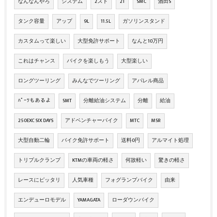
なんなんやろ
システム
2スト
2T
SMC
酒田S
タンク容量
アップ
9L
11.5L
ガソリンスタンド
カスタムって楽しい
大型免許サポート
なんと10万円
これはチャンス
バイクを楽しもう
大型楽しい
ロングツーリング
みんなでツーリング
アパレル商品
ﾊﾟｰﾂもあるよ
SMT
分離給油システム
分離
給油
250EXC SIX DAYS
アドベンチャーバイク
MTC
MSR
大型自動二輪
バイク免許サポート
送料0円
アルマイト処理
トリプルクランプ
KTMの車両の軽さ
何故軽い
驚きの軽さ
レースにピッタリ
人気車種
フォグランプバイク
由来
エンデューロモデル
YAMAGATA
ローダウンバイク