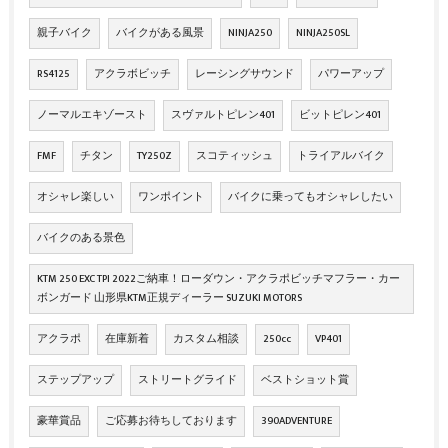
親子バイク
バイクがある風景
NINJA250
NINJA250SL
RS4125
アクラボビッチ
レーシングサウンド
パワーアップ
ノーマルエキゾースト
スヴァルトピレン401
ビットピレン401
FMF
チタン
TY250Z
スコティッシュ
トライアルバイク
オシャレ楽しい
ワンポイント
バイクに乗ってもオシャレしたい
バイクのある景色
KTM 250 EXC TPI 2022ご納車！ローダウン・アクラポビッチマフラー・カー
ボンガード 山形県KTM正規ディーラー SUZUKI MOTORS
アクラポ
在庫新着
カスタム相談
250cc
VP401
ステップアップ
ストリートグライド
ベストショット賞
豪華賞品
ご応募お待ちしております
390ADVENTURE