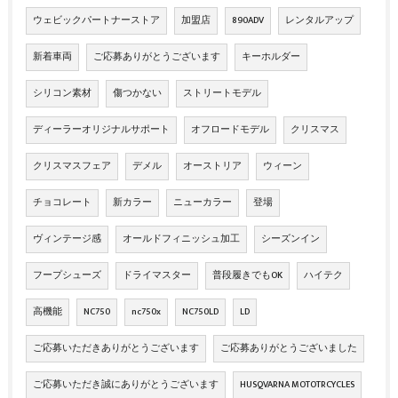
ウェビックパートナーストア
加盟店
890ADV
レンタルアップ
新着車両
ご応募ありがとうございます
キーホルダー
シリコン素材
傷つかない
ストリートモデル
ディーラーオリジナルサポート
オフロードモデル
クリスマス
クリスマスフェア
デメル
オーストリア
ウィーン
チョコレート
新カラー
ニューカラー
登場
ヴィンテージ感
オールドフィニッシュ加工
シーズンイン
フープシューズ
ドライマスター
普段履きでもOK
ハイテク
高機能
NC750
nc750x
NC750LD
LD
ご応募いただきありがとうございます
ご応募ありがとうございました
ご応募いただき誠にありがとうございます
HUSQVARNA MOTOTRCYCLES