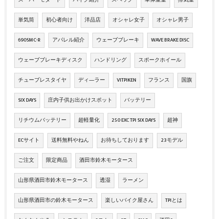
スーパーモタード
バイク紹介
スペック
車体重量
排気量
単気筒
初心者向け
洋品店
オシャレ女子
オシャレ男子
690SMC-R
アパレル紹介
ウェーブブレーキ
WAVE BRAKE DISC
ウェーブブレーキディスク
ハンドリング
スポークホイール
チューブレスタイヤ
ディ―ラー
VITPIKEN
フランス
国旗
SIX DAYS
庄内子供お出かけスポット
バッテリー
リチウムバッテリー
超軽量化
250 EXC TPI SIX DAYS
超神
ECサイト
送料無料やねん
お待ちしております
23モデル
ご注文
限定商品
酒田市鈴木モータース
山形県酒田市鈴木モータース
透湿
ラーメン
山形県酒田市の鈴木モータース
楽しいバイク屋さん
TPIとは