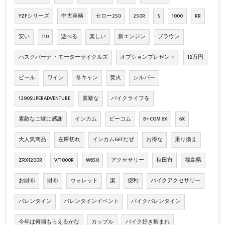
YZFシリーズ
中古車輌
セロー250
250R
S
1000
RR
安い
110
遊べる
楽しい
新エンジン
ブラウン
ハスクバーナ ・モーターサイクルズ
オプションプレゼント
12万円
ビール
ワイン
冬キャン
焚火
シルバー
1290SUPERADVENTURE
素敵な
バイクライフを
素敵なご縁に感謝
インカム
ビーコム
B+COM 6X
6X
大人気商品
在庫切れ
インカムGETだぜ
お得な
乗り換え
ZRX1200R
VF1000R
W650
アクセサリー
秋田市
福島県
お財布
財布
ウォレット
楽
便利
バイクアクセサリー
バレンタイン
バレンタインイベント
バイクバレンタイン
今年は何個もらえるかな
カップル
バイク好き集まれ