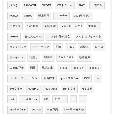
足つき
250EXCTPI
SIXDAYS
Vストローム
SP401
正規取扱
HONDA
CB1100
極上車両
1オーナー
2022年モデル
ハヤブサ
GSX1300R
即納可能
Vストローム250
生産終了
DEGENR
夏の大セール
オシャレ好き集合
メッシュジャケット
タンクバッグ
シートバッグ
長袖
RC125
新型RC
レース
サーキット
街乗り
即納車
GSX２５０R
新車在庫
SUZUKI正規
酒田
配送納車
８８３
８８３n
xl８８３
ハーレーダビッドソン
新着在庫
gsx１３００rr
EXCF
crm
crm２５０
690SMCR
690 SMCR
gsx１２５
rs１２５
rs４
dr-z４００sm
400
モタード
dr
drz
drz４００sm
wr250x
中古車両
レーサーモデル