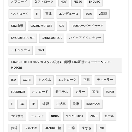
オフロード
２ストローク
HQV
FE250
ENDURO
4ストローク
FI
東北
エンデューロ
2019
2気筒
KTM山形
SUZUKIMOTORS
SDR
1290スーパードゥーク
1290SUPERDUKER
SZUKI MOTORS
バイクアドベンチャー
ミドルクラス
2021
KTM 150 EXC TPI 2022 カスタム紹介♪山形県 KTM正規ディーラー SUZUKI
MOTORS
150
EXCTPI
カスタム
2ストローク
正規
ディーラー
890DUKER
オンロード
新モデル
カラー
追加
SUPER
R
EXC
TPI
練習
ご納車
洗車
KAWASAKI
カワサキ
ニンジャ
NINJA
NINJA1000SX
2020
セール
お得
フルエキ
SUZUKI二輪
二輪
すずき
EVO