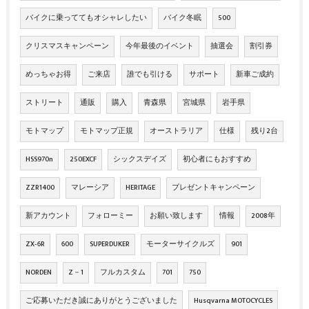
バイクに乗っててもオシャレしたい
バイク冬眠
500
クリスマスキャンペーン
今年最後のイベント
抽選会
割引券
めっちゃお得
ご来店
誰でも引ける
サポート
新車ご成約
ストリート
通販
購入
青森県
宮城県
岩手県
モトマップ
モトマップ正規
オーストラリア
仕様
残り2台
HSS970n
250EXCF
シックスデイズ
初心者にもおすすめ
ZZR1400
マレーシア
HERITAGE
プレゼントキャンペーン
新アカウント
フォローミー
お願い致します
情報
2008年
ZX‐6R
600
SUPERDUKER
モーターサイクルズ
901
NORDEN
Z－1
フルカスタム
701
750
ご応募いただき誠にありがとうございました
Husqvarna MOTOCYCLES