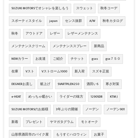
SUZUKI MOTORSでオシャレを楽しもう
スウェット
秋冬コーデ
スポーティスタイル
japan
センス抜群
A/W
秋冬カタログ
秋冬
アウトドア
レザー
レザーメンテナンス
メンテナンスクリーム
メンテナンススプレー
新商品
NEWカラー
お友達
ご紹介
チケット
gsxs
gsx７５０
在庫
Vスト
Vストローム1000
新入荷
スズキ正規
DEGNERお直し
裾上げ
SVARTPILEN250
酒田いS
寒さ対策
e-HEAT
めっちゃ暖かい
ライダーの味方
1290SDR
KTM J
SUZUKI MOTORSのお姫様
3年ぶりの開催
ノーデン
ノーデン901
新着
プレゼント
ヤマガタグラム
モトオーク
山形県酒田市のバイク屋
もうすぐハロウィン
お菓子