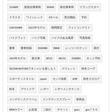
250ADV
新規在庫車両
DS400
新在庫車両
ドラッグスター
ドラスタ
ワインレッド
Sモール
受注開始
予約
GSX1300RR
2023年モデル
期間限定
フォトコンテスト
バイクフォト
バイク写真
バイクのある風景
写真投稿
愛車
愛車投稿
S1000RR
BMW
レッツバスケット
原付
2021年モデル
新古車
SP125
SP250
Z900RS
ネット予約
SUZUKI MOTORSでオシャレを楽しもう
スウェット
秋冬コーデ
スポーティスタイル
japan
センス抜群
A/W
秋冬カタログ
秋冬
アウトドア
レザー
レザーメンテナンス
メンテナンスクリーム
メンテナンススプレー
新商品
NEWカラー
お友達
ご紹介
チケット
gsxs
gsx７５０