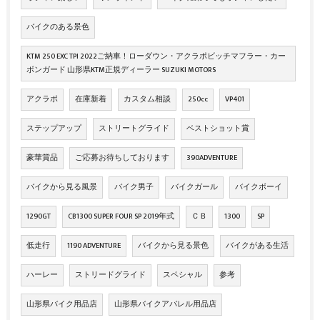
バイクのある景色
KTM 250 EXC TPI 2022ご納車！ローダウン・アクラポビッチマフラー・カー
ボンガード 山形県KTM正規ディーラー SUZUKI MOTORS
アクラポ
在庫新着
カスタム相談
250cc
VP401
ステップアップ
ストリートグライド
ベストショット賞
豪華賞品
ご応募お待ちしております
390ADVENTURE
バイクから見る風景
バイク男子
バイクガール
バイクボーイ
1290GT
CB1300 SUPER FOUR SP 2019年式
ＣＢ
1300
SP
低走行
1190 ADVENTURE
バイクから見る景色
バイクがある生活
ハーレー
ストリードグライド
スペシャル
参考
山形県バイク用品店
山形県バイクアパレル用品店