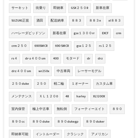
サーキット
街乗り
即納車
GSX２５０R
新車在庫
SUZUKI正規
酒田
配送納車
８８３
８８３n
xl８８３
ハーレーダビッドソン
新着在庫
gsx１３００rr
EXCF
crm
crm２５０
690SMCR
690 SMCR
gsx１２５
rs１２５
rs４
dr-z４００sm
400
モタード
dr
drz
drz４００sm
wr250x
中古車両
レーサーモデル
２５０duke
２５０
軽二輪
１オーナー
カスタム車
メンテナンス
ＸＬ１２０0
48
harley
XL1200X
室内保管
極上中古車
無転倒
フォーティーエイト
８９０
８９０cc
８９０duke
８９０dukegp
８９０duker
即納車可能
イントルーダー
クラシック
アメリカン