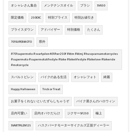
オシャレさん集合
メンテナンスオイル
ブラシ
SV650
限定価格
250EXC
特別プライス
特別お値引き
プライスダウン
アドバイザー
特別価格
たくさん
701SUPERMOTO
県外
#701supermoto #svartpilen401#wr250f #ktm #ktmj #husqvarnamotorcycles
#supermoto #supermotolifestyle #bike #bikelifestyle #bikelove #bikeride
#motorcycle
スバルトピレン
バイクのある生活
オシャレフォト
綺麗
Happy Halloween
Trick or Treat
お菓子をくれないといたずらしちゃうぞ
バイク屋さんのハロウィン
店内可愛い
店内オバケだらけ
ジクサーSF250
極上
SVARTPILEN125
ハスクバーナモーターサイクルズ正規ディーラー