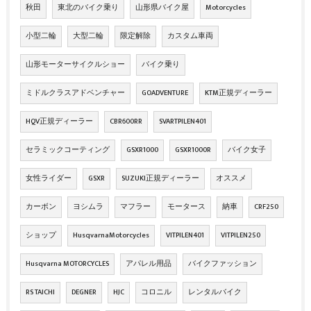
秋田
東北のバイク乗り
山形県バイク屋
Motorcycles
小型二輪
大型二輪
限定解除
カスタム車両
山形モーターサイクルショー
バイク乗り
ミドルクラスアドベンチャー
GOADVENTURE
KTM正規ディーラー
HQV正規ディーラー
CBR600RR
SVARTPILEN401
セラミックコーティング
GSXR1000
GSXR1000R
バイク女子
女性ライダー
GSXR
SUZUKI正規ディーラー
オススメ
カーボン
ヨシムラ
マフラー
モータース
納車
CRF250
ショップ
HusqvarnaMotorcycles
VITPILEN401
VITPILEN250
Husqvarna MOTORCYCLES
アパレル用品
バイクファッション
RS TAICHI
DEGNER
HJC
コロニル
レンタルバイク