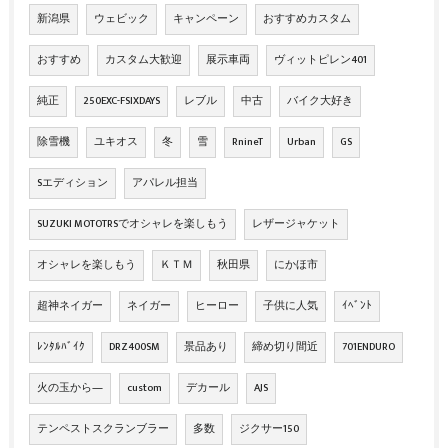
新潟県
ウェビック
キャンペーン
おすすめカスタム
おすすめ
カスタム大歓迎
展示車両
ヴィットピレン401
純正
250EXC-FSIXDAYS
レブル
中古
バイク大好き
除雪機
ユキオス
冬
雪
RnineT
Urban
GS
Sエディション
アパレル担当
SUZUKI MOTOTRSでオシャレを楽しもう
レザージャケット
オシャレを楽しもう
ＫＴＭ
秋田県
にかほ市
超神ネイガー
ネイガー
ヒーロー
子供に人気
ｲﾍﾞﾝﾄ
ﾚﾝﾀﾙﾊﾞｲｸ
DRZ400SM
景品あり
締め切り間近
701ENDURO
火の玉から―
custom
デカール
AJS
テンペストスクランブラー
多数
ジクサー150