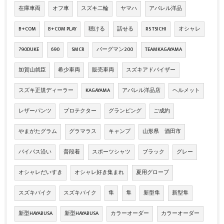
在庫車両
オフ車
スズキ二輪
ヤマハ
アパレル洋品
B+COM
B+COM PLAY
聴ける
話せる
RS TSICHI
オシャレ
790DUKE
690
SMCR
バーグマン200
TEAMKAGAYAMA
加賀山就臣
希少車両
販売車両
スズキアドバイザー
スズキ正規ディーラー
KAGAYAMA
アパレル洋品店
ヘルメット
レザーパンツ
プロテクター
グランピング
ご成約
やまがたグラム
グラマラス
キャンプ
山形県 酒田市
バイパス沿い
普段着
スポーツシャツ
ブラック
グレー
オシャレだいすき
オシャレ好き集まれ
夏用グローブ
スズキバイク
スズキバイク
隼
隼
新型隼
新型隼
新型HAYABUSA
新型HAYABUSA
カラーオーダー
カラーオーダー