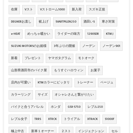
在庫
Vスト
Vストローム1000
新入荷
スズキ正規
DEGNERお直し
裾上げ
SVARTPILEN250
酒田いS
寒さ対策
e-HEAT
めっちゃ暖かい
ライダーの味方
1290SDR
KTM J
SUZUKI MOTORSのお姫様
3年ぶりの開催
ノーデン
ノーデン901
新着
プレゼント
ヤマガタグラム
モトオーク
山形県酒田市のバイク屋
もうすぐハロウィン
お菓子
店内が可愛い
KTMカラーにピッタリ
トレーナー
ベージュ
カラーリング
サイズ
オシャレさんと繋がりたい
バイクと合うアパレル
ホンダ
GSX-S750
レブル250
レブル女子
TRRS
XTRCK
トライアル
XTRACK
S1000F
極上中古
新車１オーナー
２スト
インジェクション
セル