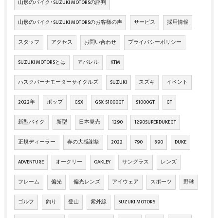
山形のバイク･SUZUKI MOTORSの評判
山形のバイク･SUZUKI MOTORSのお客様の声
サービス
採用情報
スタッフ
アクセス
お問い合わせ
プライバシーポリシー
SUZUKI MOTORSとは
アパレル
KTM
ハスクバーナモーターサイクルズ
SUZUKI
スズキ
イベント
2022年
ポップ
GSX
GSX-S1000GT
S1000GT
GT
新型バイク
新型
日本発売
1290
1290SUPERDUKEGT
正規ディーラー
春の大感謝祭
2022
790
890
DUKE
ADVENTURE
オークリー
OAKLEY
サングラス
レンズ
フレーム
偏光
偏光レンズ
アイウェア
スポーツ
野球
ゴルフ
釣り
登山
紫外線
SUZUKI MOTORS