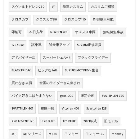
スヴァルトピレン250
VP
新車カスタム
カスタムご相談
クロスカブ
クロスカブ50
クロスカブ110
即御納車可能
即納可
本日入荷
NORDEN 901
オススメ車両
無転倒無事故
125duke
試乗車
試乗車アップ
SUZUKI正規取扱
アドバイザー店
スーパーシェルパ
ブラックフライデー
BLACK FRIDAY
ビッグなSAIL
SUZUKI MOTORSへ集合
買わなきゃ損
全国のライダーさん集まれ
バイク好きにはたまらない
gsxs1000
限定企画
SVARTPILEN 250
SVARTPILEN 401
在庫一掃
Vitpilen 401
Svartpilen 125
250 ADVENTURE
390 DUKE
125 DUKE
2021年式
旧モデル
MT
MTシリーズ
MT-10
モンキー
モンキー125
monkey