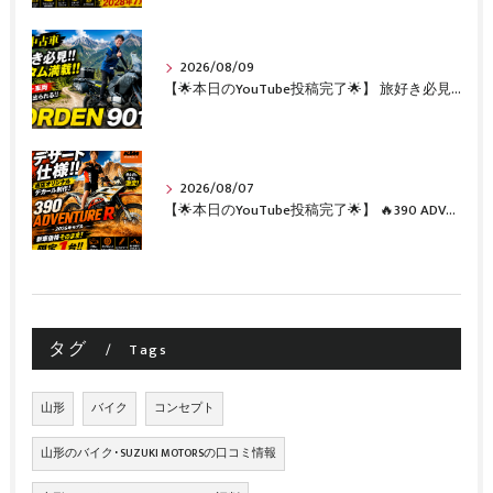
2026/08/09
【🌟本日のYouTube投稿完了🌟】 旅好き必見🔥!!カスタム満載の極上中古車！ 「NORDEN 901」が入荷いたしました✨【Husqvarna Motorcycles山形】
2026/08/07
【🌟本日のYouTube投稿完了🌟】 🔥390 ADVENTURE R × KTM山形 オリジナルデカール仕様誕生🔥
タグ
Tags
山形
バイク
コンセプト
山形のバイク･SUZUKI MOTORSの口コミ情報