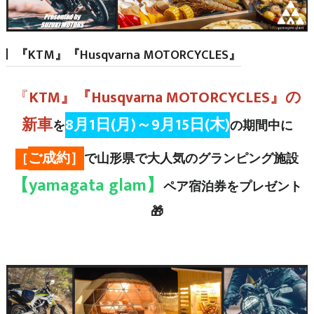
『KTM』『Husqvarna MOTORCYCLES』
『
KTM』『Husqvarna MOTORCYCLES』の
新車
8月1日(月)～9月15日(木)
を
の期間中に
ご成約］
［
で山形県で大人気のグランピング施設
【yamagata glam】
ペア宿泊券をプレゼント
🎁