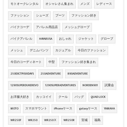
モトオークレンタル
オシャレさん集まれ
メンズ
レディース
ファッション
シューズ
ブーツ
ファッション好き
バイクコーデ
アパレル用品店
メッシュグローブ
バイクアパレル
HAYABUSA
おしゃれ
ジャケット
グローブ
メッシュ
デニムパンツ
カジュアル
今日のファッション
今日のコーディネート
中型
ファッション好き集まれ
250EXCTPISIXDAYS
250ADVENTURE
890ADVENTURE
1290SUPERDUKEREVO
1290SUPERADVENTURES
NORDEN901
試乗会
お洋服大好き
カッコイイ
クール
バッグ
QUAD LOCK
MOTO
スマホマウント
iPhoneケース
galaxyケース
YAMAHA
WR250F
WR250
WR250Ⅹ
WR250R
宮城
福島