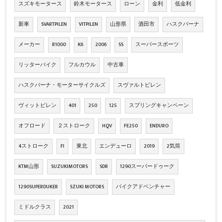
スズキモータース
鈴木モータース
ローン
金利
低金利
新車
SVARTPILEN
VITPILEN
山形県
酒田市
ハスクバーナ
メーカー
R1000
K6
2006
SS
スーパースポーツ
リッターバイク
フルカウル
中古車
ハスクバーナ・モーターサイクルズ
スヴァルトピレン
ヴィットピレン
401
250
125
スプリングキャンペーン
オフロード
２ストローク
HQV
FE250
ENDURO
4ストローク
FI
東北
エンデューロ
2019
2気筒
KTM山形
SUZUKIMOTORS
SDR
1290スーパードゥーク
1290SUPERDUKER
SZUKI MOTORS
バイクアドベンチャー
ミドルクラス
2021