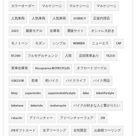
カラーオーダー
マルケジーニ
マルケジーニ
マルケジーニ
人気車両
人気車両
人気車両
250EXC-F
正規代理店
2023
最新モデル
在庫有
通販サイト
オシャレ大好き
モノトーン
モダン
シンプル
NEWERA
ニューエラ
CAP
RC390
フルモデルチェンジ
入荷
店頭実車あり
TE250
実車在庫有
Husqvarna MOTRCYCLES
オフロードゴーグル
GSX250R
若者
初バイク
バイクライフ
バイク用品
ktmj
supermoto
supermotolifestyle
bike
bikelifestyle
bikelove
bikeride
motorcycle
バイクが好きな人と繋がりたい
rstaichi
アドベンチャー
アドベンチャーフェア
JTB
JTBギフトカード
女子ツーリング
女性限定
お姫様ツーリング