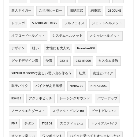
超人ネイガー
ご当地ヒーロー
御納車式
納車式
250DUKE
トランポ
SUZUKI MOTOTRS
フルフェイス
ジェットヘルメット
オフロードヘルメット
システムヘルメット
オシャレヘルメット
デザイン
軽い
女性にも大人気
Noreden901
グッドデザイン賞
受賞
GSX‐R
GSX‐R1000
カスタム多数
SUZUKI MOTORSで楽しい思い出を作ろう
紅葉
友達とバイク
親子バイク
バイクがある風景
NINJA250
NINJA250SL
RS4125
アクラボビッチ
レーシングサウンド
パワーアップ
ノーマルエキゾースト
スヴァルトピレン401
ビットピレン401
FMF
チタン
TY250Z
スコティッシュ
トライアルバイク
オシャレ楽しい
ワンポイント
バイクに乗ってもオシャレしたい