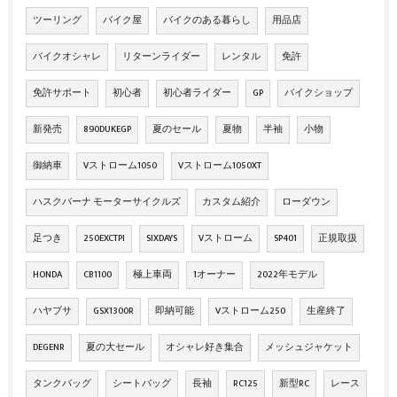
ツーリング
バイク屋
バイクのある暮らし
用品店
バイクオシャレ
リターンライダー
レンタル
免許
免許サポート
初心者
初心者ライダー
GP
バイクショップ
新発売
890DUKEGP
夏のセール
夏物
半袖
小物
御納車
Vストローム1050
Vストローム1050XT
ハスクバーナ モーターサイクルズ
カスタム紹介
ローダウン
足つき
250EXCTPI
SIXDAYS
Vストローム
SP401
正規取扱
HONDA
CB1100
極上車両
1オーナー
2022年モデル
ハヤブサ
GSX1300R
即納可能
Vストローム250
生産終了
DEGENR
夏の大セール
オシャレ好き集合
メッシュジャケット
タンクバッグ
シートバッグ
長袖
RC125
新型RC
レース