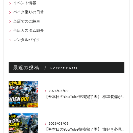
イベント情報
バイク乗りの日常
当店でのご納車
当店カスタム紹介
レンタルバイク
最近の投稿
Recent Posts
2026/08/09
【🌟本日のYouTube投稿完了🌟】 標準装備が凄い!!1オーナー・無転倒の極上中古車🔥 「NORDEN 901 EXPEDITION」が入荷いたしました✨ 【Husqvarna Motorcycles山形】
2026/08/09
【🌟本日のYouTube投稿完了🌟】 旅好き必見🔥!!カスタム満載の極上中古車！ 「NORDEN 901」が入荷いたしました✨【Husqvarna Motorcycles山形】