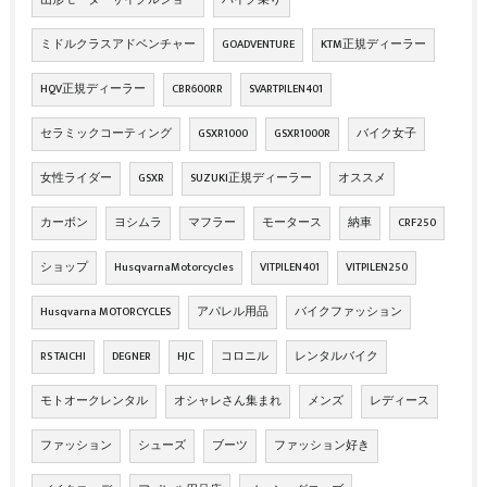
ミドルクラスアドベンチャー
GOADVENTURE
KTM正規ディーラー
HQV正規ディーラー
CBR600RR
SVARTPILEN401
セラミックコーティング
GSXR1000
GSXR1000R
バイク女子
女性ライダー
GSXR
SUZUKI正規ディーラー
オススメ
カーボン
ヨシムラ
マフラー
モータース
納車
CRF250
ショップ
HusqvarnaMotorcycles
VITPILEN401
VITPILEN250
Husqvarna MOTORCYCLES
アパレル用品
バイクファッション
RS TAICHI
DEGNER
HJC
コロニル
レンタルバイク
モトオークレンタル
オシャレさん集まれ
メンズ
レディース
ファッション
シューズ
ブーツ
ファッション好き