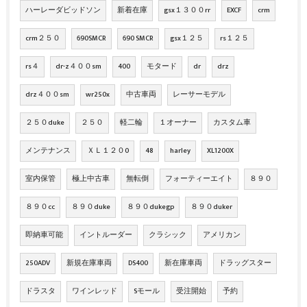
ハーレーダビッドソン
新着在庫
gsx１３００rr
EXCF
crm
crm２５０
690SMCR
690 SMCR
gsx１２５
rs１２５
rs４
dr-z４００sm
400
モタード
dr
drz
drz４００sm
wr250x
中古車両
レーサーモデル
２５０duke
２５０
軽二輪
１オーナー
カスタム車
メンテナンス
ＸＬ１２０0
48
harley
XL1200X
室内保管
極上中古車
無転倒
フォーティーエイト
８９０
８９０cc
８９０duke
８９０dukegp
８９０duker
即納車可能
イントルーダー
クラシック
アメリカン
250ADV
新規在庫車両
DS400
新在庫車両
ドラッグスター
ドラスタ
ワインレッド
Sモール
受注開始
予約