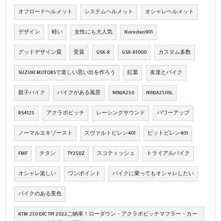
オフロードヘルメット
システムヘルメット
オシャレヘルメット
デザイン
軽い
女性にも大人気
Noreden901
グッドデザイン賞
受賞
GSX‐R
GSX‐R1000
カスタム多数
SUZUKI MOTORSで楽しい思い出を作ろう
紅葉
友達とバイク
親子バイク
バイクがある風景
NINJA250
NINJA250SL
RS4125
アクラボビッチ
レーシングサウンド
パワーアップ
ノーマルエキゾースト
スヴァルトピレン401
ビットピレン401
FMF
チタン
TY250Z
スコティッシュ
トライアルバイク
オシャレ楽しい
ワンポイント
バイクに乗ってもオシャレしたい
バイクのある景色
KTM 250 EXC TPI 2022ご納車！ローダウン・アクラポビッチマフラー・カー