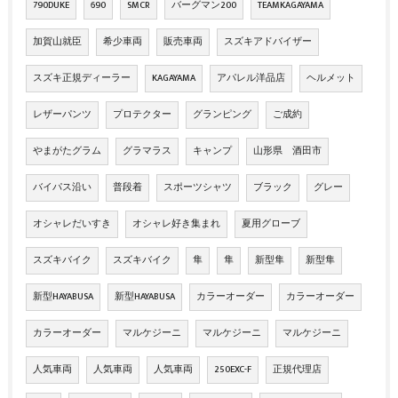
790DUKE
690
SMCR
バーグマン200
TEAMKAGAYAMA
加賀山就臣
希少車両
販売車両
スズキアドバイザー
スズキ正規ディーラー
KAGAYAMA
アパレル洋品店
ヘルメット
レザーパンツ
プロテクター
グランピング
ご成約
やまがたグラム
グラマラス
キャンプ
山形県 酒田市
バイパス沿い
普段着
スポーツシャツ
ブラック
グレー
オシャレだいすき
オシャレ好き集まれ
夏用グローブ
スズキバイク
スズキバイク
隼
隼
新型隼
新型隼
新型HAYABUSA
新型HAYABUSA
カラーオーダー
カラーオーダー
カラーオーダー
マルケジーニ
マルケジーニ
マルケジーニ
人気車両
人気車両
人気車両
250EXC-F
正規代理店