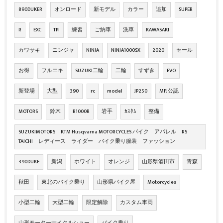
890DUKER
オンロード
新モデル
カラー
追加
SUPER
R
EXC
TPI
練習
ご納車
洗車
KAWASAKI
カワサキ
ニンジャ
NINJA
NINJA1000SX
2020
セール
お得
フルエキ
SUZUKI二輪
二輪
すずき
EVO
新登場
大型
390
rc
model
JP250
MFJ公認
MOTORS
鈴木
R1000R
岩手
ｶｽﾀﾑ
整備
SUZUKIMOTORS KTM Husqvarna MOTORCYCLES バイク アパレル RS
TAICHI レディース ライダー バイク乗り服装 ファッション
390DUKE
新潟
ホワイト
オレンジ
山形県酒田市
青森
秋田
東北のバイク乗り
山形県バイク屋
Motorcycles
小型二輪
大型二輪
限定解除
カスタム車両
山形モーターサイクルショー
バイク乗り