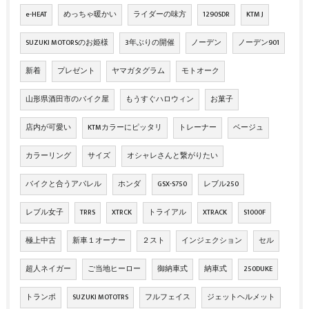
e-HEAT
めっちゃ暖かい
ライダーの味方
1290SDR
KTM J
SUZUKI MOTORSのお姫様
3年ぶりの開催
ノーデン
ノーデン901
新着
プレゼント
ヤマガタグラム
モトオーク
山形県酒田市のバイク屋
もうすぐハロウィン
お菓子
店内が可愛い
KTMカラーにピッタリ
トレーナー
ベージュ
カラーリング
サイズ
オシャレさんと繋がりたい
バイクと合うアパレル
ホンダ
GSX-S750
レブル250
レブル女子
TRRS
XTRCK
トライアル
XTRACK
S1000F
極上中古
新車１オーナー
２スト
インジェクション
セル
超人ネイガー
ご当地ヒーロー
御納車式
納車式
250DUKE
トランポ
SUZUKI MOTOTRS
フルフェイス
ジェットヘルメット