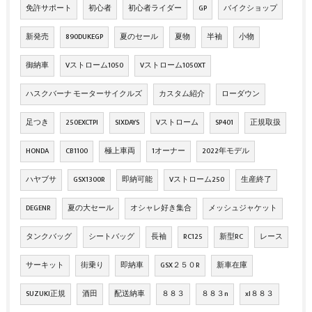
免許サポート
初心者
初心者ライダー
GP
バイクショップ
新発売
890DUKEGP
夏のセール
夏物
半袖
小物
御納車
Vストローム1050
Vストローム1050XT
ハスクバーナ モーターサイクルズ
カスタム紹介
ローダウン
足つき
250EXCTPI
SIXDAYS
Vストローム
SP401
正規取扱
HONDA
CB1100
極上車両
1オーナー
2022年モデル
ハヤブサ
GSX1300R
即納可能
Vストローム250
生産終了
DEGENR
夏の大セール
オシャレ好き集合
メッシュジャケット
タンクバッグ
シートバッグ
長袖
RC125
新型RC
レース
サーキット
街乗り
即納車
GSX２５０R
新車在庫
SUZUKI正規
酒田
配送納車
８８３
８８３n
xl８８３