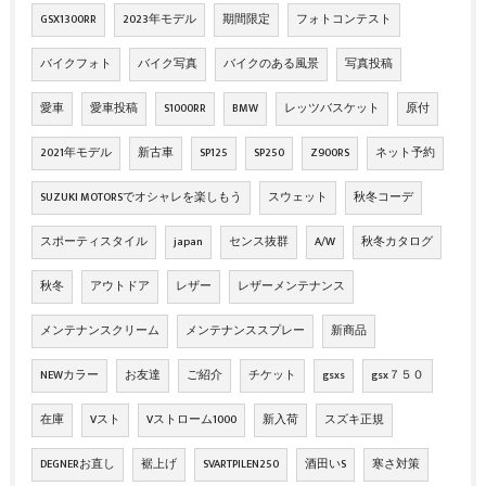
GSX1300RR
2023年モデル
期間限定
フォトコンテスト
バイクフォト
バイク写真
バイクのある風景
写真投稿
愛車
愛車投稿
S1000RR
BMW
レッツバスケット
原付
2021年モデル
新古車
SP125
SP250
Z900RS
ネット予約
SUZUKI MOTORSでオシャレを楽しもう
スウェット
秋冬コーデ
スポーティスタイル
japan
センス抜群
A/W
秋冬カタログ
秋冬
アウトドア
レザー
レザーメンテナンス
メンテナンスクリーム
メンテナンススプレー
新商品
NEWカラー
お友達
ご紹介
チケット
gsxs
gsx７５０
在庫
Vスト
Vストローム1000
新入荷
スズキ正規
DEGNERお直し
裾上げ
SVARTPILEN250
酒田いS
寒さ対策