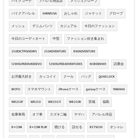
バイクコーデ
アパレル用品店
メッシュグローブ
バイクアパレル
HAYABUSA
おしゃれ
ジャケット
グローブ
メッシュ
デニムパンツ
カジュアル
今日のファッション
今日のコーディネート
中型
ファッション好き集まれ
250EXCTPISIXDAYS
250ADVENTURE
890ADVENTURE
1290SUPERDUKEREVO
1290SUPERADVENTURES
NORDEN901
試乗会
お洋服大好き
カッコイイ
クール
バッグ
QUAD LOCK
MOTO
スマホマウント
iPhoneケース
galaxyケース
YAMAHA
WR250F
WR250
WR250Ⅹ
WR250R
宮城
福島
在庫車両
オフ車
スズキ二輪
ヤマハ
アパレル洋品
B+COM
B+COM PLAY
聴ける
話せる
RS TSICHI
オシャレ