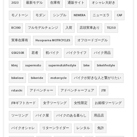
2023
最新モデル
在庫有
通販サイト
オシャレ大好き
モノトーン
モダン
シンプル
NEWERA
ニューエラ
CAP
RC390
フルモデルチェンジ
入荷
店頭実車あり
TE250
実車在庫有
Husqvarna MOTRCYCLES
オフロードゴーグル
GSX250R
若者
初バイク
バイクライフ
バイク用品
ktmj
supermoto
supermotolifestyle
bike
bikelifestyle
bikelove
bikeride
motorcycle
バイクが好きな人と繋がりたい
rstaichi
アドベンチャー
アドベンチャーフェア
JTB
JTBギフトカード
女子ツーリング
女性限定
お姫様ツーリング
ツーリング
バイク屋
バイクのある暮らし
用品店
バイクオシャレ
リターンライダー
レンタル
免許