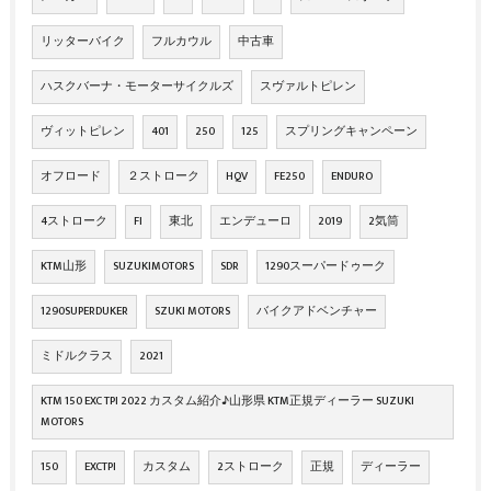
リッターバイク
フルカウル
中古車
ハスクバーナ・モーターサイクルズ
スヴァルトピレン
ヴィットピレン
401
250
125
スプリングキャンペーン
オフロード
２ストローク
HQV
FE250
ENDURO
4ストローク
FI
東北
エンデューロ
2019
2気筒
KTM山形
SUZUKIMOTORS
SDR
1290スーパードゥーク
1290SUPERDUKER
SZUKI MOTORS
バイクアドベンチャー
ミドルクラス
2021
KTM 150 EXC TPI 2022 カスタム紹介♪山形県 KTM正規ディーラー SUZUKI
MOTORS
150
EXCTPI
カスタム
2ストローク
正規
ディーラー