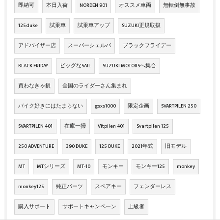
即納可
本日入荷
NORDEN 901
オススメ車両
無転倒無事故
125duke
試乗車
試乗車アップ
SUZUKI正規取扱
アドバイザー店
スーパーシェルパ
ブラックフライデー
BLACK FRIDAY
ビッグなSAIL
SUZUKI MOTORSへ集合
買わなきゃ損
全国のライダーさん集まれ
バイク好きにはたまらない
gsxs1000
限定企画
SVARTPILEN 250
SVARTPILEN 401
在庫一掃
Vitpilen 401
Svartpilen 125
250 ADVENTURE
390 DUKE
125 DUKE
2021年式
旧モデル
MT
MTシリーズ
MT-10
モンキー
モンキー125
monkey
monkey125
純正パーツ
スペアキー
フェンダーレス
購入サポート
サポートキャンペーン
上級者