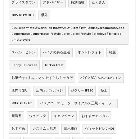
プライスダウン
アドバイザー
特別価格
たくさん
701SUPERMOTO
県外
#701supermoto #svartpilen401#wr250f #ktm #ktmj #husqvarnamotorcycles
#supermoto #supermotolifestyle #bike #bikelifestyle #bikelove #bikeride
#motorcycle
スバルトピレン
バイクのある生活
オシャレフォト
綺麗
Happy Halloween
Trick or Treat
お菓子をくれないといたずらしちゃうぞ
バイク屋さんのハロウィン
店内可愛い
店内オバケだらけ
ジクサーSF250
極上
SVARTPILEN125
ハスクバーナモーターサイクルズ正規ディーラー
新潟県
ウェビック
キャンペーン
おすすめカスタム
おすすめ
カスタム大歓迎
展示車両
ヴィットピレン401