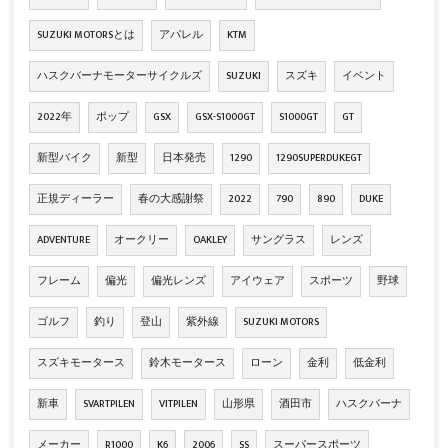
SUZUKI MOTORSとは
アパレル
KTM
ハスクバーナモーターサイクルズ
SUZUKI
スズキ
イベント
2022年
ポップ
GSX
GSX-S1000GT
S1000GT
GT
新型バイク
新型
日本発売
1290
1290SUPERDUKEGT
正規ディーラー
春の大感謝祭
2022
790
890
DUKE
ADVENTURE
オークリー
OAKLEY
サングラス
レンズ
フレーム
偏光
偏光レンズ
アイウェア
スポーツ
野球
ゴルフ
釣り
登山
紫外線
SUZUKI MOTORS
スズキモータース
鈴木モータース
ローン
金利
低金利
新車
SVARTPILEN
VITPILEN
山形県
酒田市
ハスクバーナ
メーカー
R1000
K6
2006
SS
スーパースポーツ