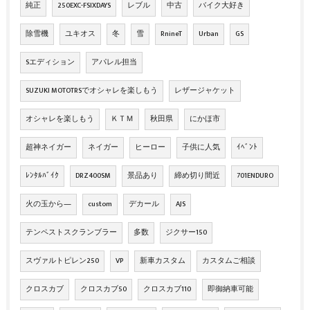
純正
250EXC-FSIXDAYS
レブル
中古
バイク大好き
除雪機
ユキオス
冬
雪
RnineT
Urban
GS
Sエディション
アパレル担当
SUZUKI MOTOTRSでオシャレを楽しもう
レザージャケット
オシャレを楽しもう
ＫＴＭ
秋田県
にかほ市
超神ネイガー
ネイガー
ヒーロー
子供に人気
ｲﾍﾞﾝﾄ
ﾚﾝﾀﾙﾊﾞｲｸ
DRZ400SM
景品あり
締め切り間近
701ENDURO
火の玉から―
custom
デカール
AJS
テンペストスクランブラー
多数
ジクサー150
スヴァルトピレン250
VP
新車カスタム
カスタムご相談
クロスカブ
クロスカブ50
クロスカブ110
即御納車可能