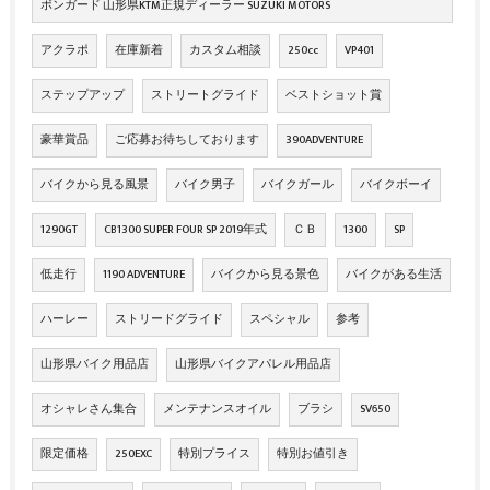
ボンガード 山形県KTM正規ディーラー SUZUKI MOTORS
アクラポ
在庫新着
カスタム相談
250cc
VP401
ステップアップ
ストリートグライド
ベストショット賞
豪華賞品
ご応募お待ちしております
390ADVENTURE
バイクから見る風景
バイク男子
バイクガール
バイクボーイ
1290GT
CB1300 SUPER FOUR SP 2019年式
ＣＢ
1300
SP
低走行
1190 ADVENTURE
バイクから見る景色
バイクがある生活
ハーレー
ストリードグライド
スペシャル
参考
山形県バイク用品店
山形県バイクアパレル用品店
オシャレさん集合
メンテナンスオイル
ブラシ
SV650
限定価格
250EXC
特別プライス
特別お値引き