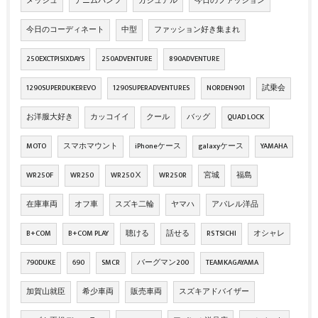
メッシュ
デニムパンツ
カジュアル
今日のファッション
今日のコーディネート
中型
ファッション好き集まれ
250EXCTPISIXDAYS
250ADVENTURE
890ADVENTURE
1290SUPERDUKEREVO
1290SUPERADVENTURES
NORDEN901
試乗会
お洋服大好き
カッコイイ
クール
バッグ
QUAD LOCK
MOTO
スマホマウント
iPhoneケース
galaxyケース
YAMAHA
WR250F
WR250
WR250Ⅹ
WR250R
宮城
福島
在庫車両
オフ車
スズキ二輪
ヤマハ
アパレル洋品
B+COM
B+COM PLAY
聴ける
話せる
RS TSICHI
オシャレ
790DUKE
690
SMCR
バーグマン200
TEAMKAGAYAMA
加賀山就臣
希少車両
販売車両
スズキアドバイザー