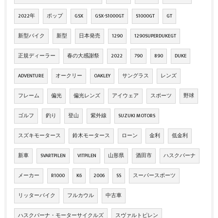
2022年
ポップ
GSX
GSX-S1000GT
S1000GT
GT
新型バイク
新型
日本発売
1290
1290SUPERDUKEGT
正規ディーラー
春の大感謝祭
2022
790
890
DUKE
ADVENTURE
オークリー
OAKLEY
サングラス
レンズ
フレーム
偏光
偏光レンズ
アイウェア
スポーツ
野球
ゴルフ
釣り
登山
紫外線
SUZUKI MOTORS
スズキモータース
鈴木モータース
ローン
金利
低金利
新車
SVARTPILEN
VITPILEN
山形県
酒田市
ハスクバーナ
メーカー
R1000
K6
2006
SS
スーパースポーツ
リッターバイク
フルカウル
中古車
ハスクバーナ・モーターサイクルズ
スヴァルトピレン