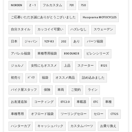
NORDEN
Z－1
フルカスタム
701
750
ご応募いただき誠にありがとうございました
Husqvarna MOTOCYCLES
自分スタイル
カッコイイ可愛い
ハズレなし
スウェーデン
日本
ジャパン
YZF-R3
202
あり
パーツ福袋
アパレル福袋
車種専用福袋
890 DUKE R
ピレンシリーズ
ジョルノ
女性にもオススメ
上品
スクーター
R125
初売り
ﾊﾞｲｸ
福袋
オススメ商品
詰め込みました
バイク屋スタッフ
保険
車両
ご契約
ライン
お友達追加
コーティング
ETC2.0
車載器
ETC
車種
車種専用
オフロード福袋
ツーリングセロー
セロー
CT125
ハンターカブ
キャッシュバック
カスタムパーツ
お乗り換え