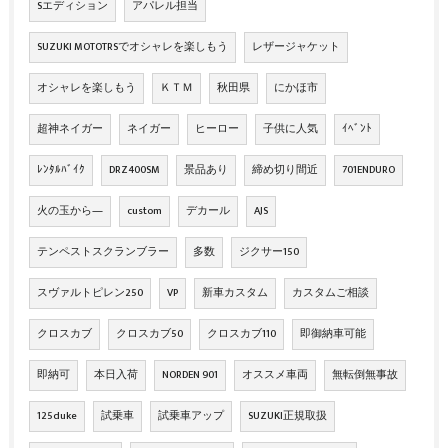
Sエディション
アパレル担当
SUZUKI MOTOTRSでオシャレを楽しもう
レザージャケット
オシャレを楽しもう
ＫＴＭ
秋田県
にかほ市
超神ネイガー
ネイガー
ヒーロー
子供に人気
ｲﾍﾞﾝﾄ
ﾚﾝﾀﾙﾊﾞｲｸ
DRZ400SM
景品あり
締め切り間近
701ENDURO
火の玉から―
custom
デカール
AJS
テンペストスクランブラー
多数
ジクサー150
スヴァルトピレン250
VP
新車カスタム
カスタムご相談
クロスカブ
クロスカブ50
クロスカブ110
即御納車可能
即納可
本日入荷
NORDEN 901
オススメ車両
無転倒無事故
125duke
試乗車
試乗車アップ
SUZUKI正規取扱