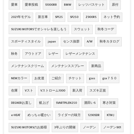
愛車
愛車投稿
S1000RR
BMW
レッツバスケット
原付
2021年モデル
新古車
SP125
SP250
Z900RS
ネット予約
SUZUKI MOTORSでオシャレを楽しもう
スウェット
秋冬コーデ
スポーティスタイル
japan
センス抜群
A/W
秋冬カタログ
秋冬
アウトドア
レザー
レザーメンテナンス
メンテナンスクリーム
メンテナンススプレー
新商品
NEWカラー
お友達
ご紹介
チケット
gsxs
gsx７５０
在庫
Vスト
Vストローム1000
新入荷
スズキ正規
DEGNERお直し
裾上げ
SVARTPILEN250
酒田いS
寒さ対策
e-HEAT
めっちゃ暖かい
ライダーの味方
1290SDR
KTM J
SUZUKI MOTORSのお姫様
3年ぶりの開催
ノーデン
ノーデン901