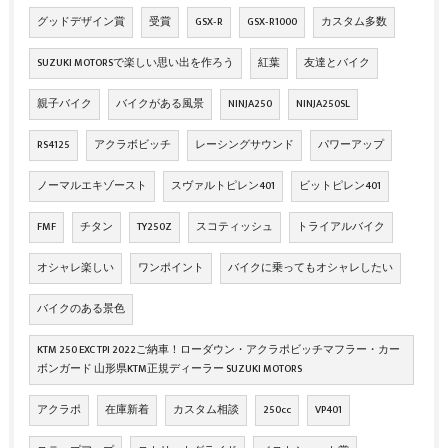
グッドデザイン賞
受賞
GSX‐R
GSX‐R1000
カスタム多数
SUZUKI MOTORSで楽しい思い出を作ろう
紅葉
友達とバイク
親子バイク
バイクがある風景
NINJA250
NINJA250SL
RS4125
アクラボビッチ
レーシングサウンド
パワーアップ
ノーマルエキゾースト
スヴァルトピレン401
ビットピレン401
FMF
チタン
TY250Z
スコティッシュ
トライアルバイク
オシャレ楽しい
ワンポイント
バイクに乗ってもオシャレしたい
バイクのある景色
KTM 250 EXC TPI 2022ご納車！ローダウン・アクラポビッチマフラー・カー
ボンガード 山形県KTM正規ディーラー SUZUKI MOTORS
アクラポ
在庫新着
カスタム相談
250cc
VP401