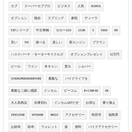
カブ
スーパーカブプロ
ビジネス
人気
XL883L
オプション
独自
スプリング
参戦
ディーラ
YZFシリーズ
中古車輌
セロー250
250R
S
1000
RR
安い
110
遊べる
楽しい
新エンジン
ブラウン
ハスクバーナ ・モーターサイクルズ
オプションプレゼント
12万円
ビール
ワイン
冬キャン
焚火
シルバー
1290SUPERADVENTURE
素敵な
バイクライフを
素敵なご縁に感謝
インカム
ビーコム
B+COM 6X
6X
大人気商品
在庫切れ
インカムGETだぜ
お得な
乗り換え
ZRX1200R
VF1000R
W650
アクセサリー
秋田市
福島県
お財布
財布
ウォレット
楽
便利
バイクアクセサリー