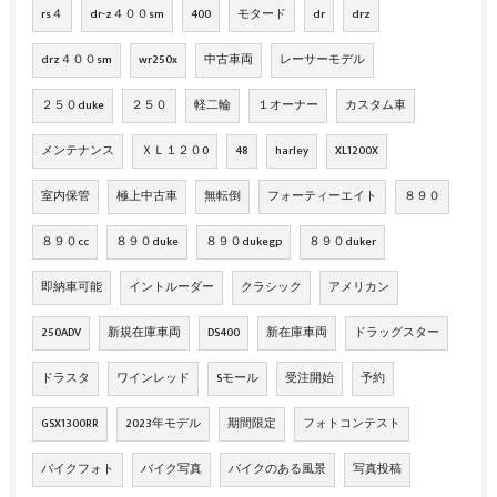
rs４
dr-z４００sm
400
モタード
dr
drz
drz４００sm
wr250x
中古車両
レーサーモデル
２５０duke
２５０
軽二輪
１オーナー
カスタム車
メンテナンス
ＸＬ１２０0
48
harley
XL1200X
室内保管
極上中古車
無転倒
フォーティーエイト
８９０
８９０cc
８９０duke
８９０dukegp
８９０duker
即納車可能
イントルーダー
クラシック
アメリカン
250ADV
新規在庫車両
DS400
新在庫車両
ドラッグスター
ドラスタ
ワインレッド
Sモール
受注開始
予約
GSX1300RR
2023年モデル
期間限定
フォトコンテスト
バイクフォト
バイク写真
バイクのある風景
写真投稿