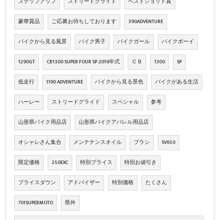
ステップアップ
ストリートグライド
ベストショット賞
豪華賞品
ご応募お待ちしております
390ADVENTURE
バイクから見る風景
バイク男子
バイクガール
バイクボーイ
1290GT
CB1300 SUPER FOUR SP 2019年式
ＣＢ
1300
SP
低走行
1190 ADVENTURE
バイクから見る景色
バイクがある生活
ハーレー
ストリードグライド
スペシャル
参考
山形県バイク用品店
山形県バイクアパレル用品店
オシャレさん集合
メンテナンスオイル
ブラシ
SV650
限定価格
250EXC
特別プライス
特別お値引き
プライスダウン
アドバイザー
特別価格
たくさん
701SUPERMOTO
県外