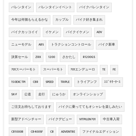
バレンタイン
バレンタインイベント
バイクバレンタイン
今年は何個もらえるかな
カップル
バイク好き集まれ
バイクカッコイイ
イケメン
バイクイケメン
ADV
ニューモデル
ABS
トラクションコントロール
バイク新車
決算セール
ZRX
1200
さかたし
R1200GS
701スーパーモト
スーパーモト
701エンデューロ
TE
FE
150EXC TPI
CBR
SPEED
TRIPLE
トライアンフ
ｽｽﾞｷﾓｰﾀｰｽ
SX-F
公道
走行
にゅうか
オンラインショップ
ご注文お待ちしております
バイクに乗っててもオシャレを楽しみたい
新型アドベンチャー
バイクデビュー
VITPILEN701
中古車入荷
CB1000R
CB400SF
CB
ADVENTRE
ファイナルエディション