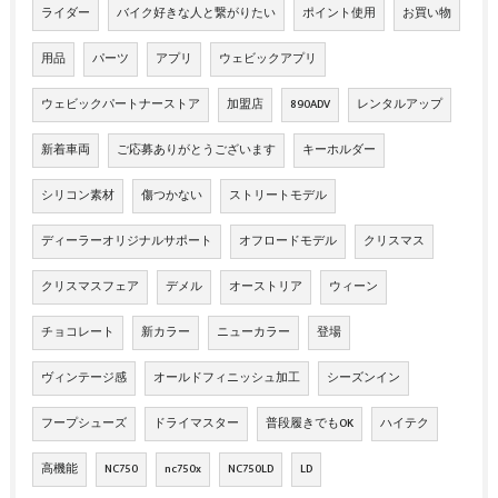
ライダー
バイク好きな人と繋がりたい
ポイント使用
お買い物
用品
パーツ
アプリ
ウェビックアプリ
ウェビックパートナーストア
加盟店
890ADV
レンタルアップ
新着車両
ご応募ありがとうございます
キーホルダー
シリコン素材
傷つかない
ストリートモデル
ディーラーオリジナルサポート
オフロードモデル
クリスマス
クリスマスフェア
デメル
オーストリア
ウィーン
チョコレート
新カラー
ニューカラー
登場
ヴィンテージ感
オールドフィニッシュ加工
シーズンイン
フープシューズ
ドライマスター
普段履きでもOK
ハイテク
高機能
NC750
nc750x
NC750LD
LD