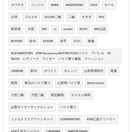
カワサキ
ニンジャ
NINJA
NINJA1000SX
2020
セール
お得
フルエキ
SUZUKI二輪
二輪
すずき
EVO
新登場
大型
390
rc
model
JP250
MFJ公認
MOTORS
鈴木
R1000R
岩手
ｶｽﾀﾑ
整備
SUZUKIMOTORS KTM Husqvarna MOTORCYCLES バイク アパレル RS
TAICHI レディース ライダー バイク乗り服装 ファッション
390DUKE
新潟
ホワイト
オレンジ
山形県酒田市
青森
秋田
東北のバイク乗り
山形県バイク屋
Motorcycles
小型二輪
大型二輪
限定解除
カスタム車両
山形モーターサイクルショー
バイク乗り
ミドルクラスアドベンチャー
GOADVENTURE
KTM正規ディーラー
HQV正規ディーラー
CBR600RR
SVARTPILEN401