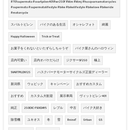
#701supermoto #svartpilen401#wr250f #ktm #ktmj #husqvarnamotorcycles
#supermoto #supermotolifestyle #bike #bikelifestyle #bikelove #bikeride
#motorcycle
スバルトピレン
バイクのある生活
オシャレフォト
綺麗
Happy Halloween
Trick or Treat
お菓子をくれないといたずらしちゃうぞ
バイク屋さんのハロウィン
店内可愛い
店内オバケだらけ
ジクサーSF250
極上
SVARTPILEN125
ハスクバーナモーターサイクルズ正規ディーラー
新潟県
ウェビック
キャンペーン
おすすめカスタム
おすすめ
カスタム大歓迎
展示車両
ヴィットピレン401
純正
250EXC-FSIXDAYS
レブル
中古
バイク大好き
除雪機
ユキオス
冬
雪
RnineT
Urban
GS