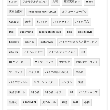
RC390
フルモデルチェンジ
入荷
店頭実車あり
TE250
実車在庫有
Husqvarna MOTRCYCLES
オフロードゴーグル
GSX250R
若者
初バイク
バイクライフ
バイク用品
ktmj
supermoto
supermotolifestyle
bike
bikelifestyle
bikelove
bikeride
motorcycle
バイクが好きな人と繋がりたい
rstaichi
アドベンチャー
アドベンチャーフェア
JTB
JTBギフトカード
女子ツーリング
女性限定
お姫様ツーリング
ツーリング
バイク屋
バイクのある暮らし
用品店
バイクオシャレ
リターンライダー
レンタル
免許
免許サポート
初心者
初心者ライダー
GP
バイクショップ
新発売
890DUKEGP
夏のセール
夏物
半袖
小物