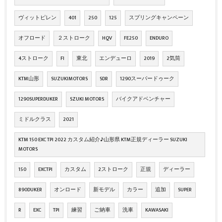
ヴィットピレン
401
250
125
スプリングキャンペーン
オフロード
２ストローク
HQV
FE250
ENDURO
4ストローク
FI
東北
エンデューロ
2019
2気筒
KTM山形
SUZUKIMOTORS
SDR
1290スーパードゥーク
1290SUPERDUKER
SZUKI MOTORS
バイクアドベンチャー
ミドルクラス
2021
KTM 150 EXC TPI 2022 カスタム紹介♪山形県 KTM正規ディーラー SUZUKI
MOTORS
150
EXCTPI
カスタム
2ストローク
正規
ディーラー
890DUKER
オンロード
新モデル
カラー
追加
SUPER
R
EXC
TPI
練習
ご納車
洗車
KAWASAKI