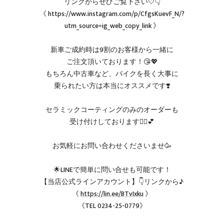
リンクからぜひご覧下さい🤍👇
《 https://www.instagram.com/p/CfgsKuevF_N/?
utm_source=ig_web_copy_link 》
新車ご成約時は9割のお客様から一緒に
ご注文頂いております！😘💖
もちろん中古車など、バイクを長く大事に
乗られたい方は本当にオススメです❣️
セラミックコーティングのみのオーダーも
受け付けしております💁‍♀️💕
お気軽にお問い合わせくださいませ🥳
🌟LINEで簡単に問い合せも可能です！
【当店公式ラインアカウント】👇リンクから♪
《
https://lin.ee/BTvIxku
》
《TEL 0234-25-0779》