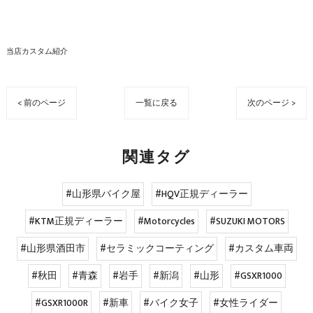
当店カスタム紹介
< 前のページ
一覧に戻る
次のページ >
関連タグ
#山形県バイク屋
#HQV正規ディーラー
#KTM正規ディーラー
#Motorcycles
#SUZUKI MOTORS
#山形県酒田市
#セラミックコーティング
#カスタム車両
#秋田
#青森
#岩手
#新潟
#山形
#GSXR1000
#GSXR1000R
#新車
#バイク女子
#女性ライダー