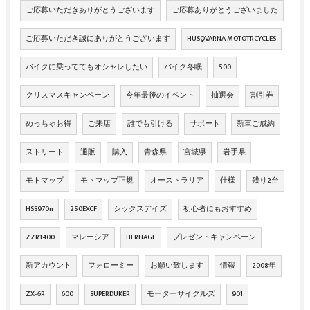
ご応募いただきありがとうございます
ご応募ありがとうございました
ご応募いただき誠にありがとうございます
HUSQVARNA MOTOTRCYCLES
バイクに乗っててもオシャレしたい
バイク冬眠
500
クリスマスキャンペーン
今年最後のイベント
抽選会
割引券
めっちゃお得
ご来店
誰でも引ける
サポート
新車ご成約
ストリート
通販
購入
青森県
宮城県
岩手県
モトマップ
モトマップ正規
オーストラリア
仕様
残り2台
HSS970n
250EXCF
シックスデイズ
初心者にもおすすめ
ZZR1400
マレーシア
HERITAGE
プレゼントキャンペーン
新アカウント
フォローミー
お願い致します
情報
2008年
ZX‐6R
600
SUPERDUKER
モーターサイクルズ
901