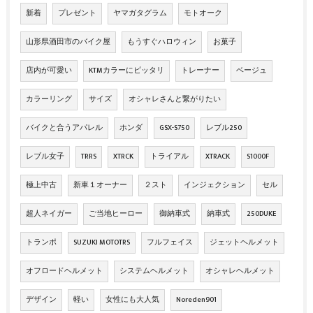
新着
プレゼント
ヤマガタグラム
モトオーク
山形県酒田市のバイク屋
もうすぐハロウィン
お菓子
店内が可愛い
KTMカラーにピッタリ
トレーナー
ベージュ
カラーリング
サイズ
オシャレさんと繋がりたい
バイクと合うアパレル
ホンダ
GSX-S750
レブル250
レブル女子
TRRS
XTRCK
トライアル
XTRACK
S1000F
極上中古
新車１オーナー
２スト
インジェクション
セル
超人ネイガー
ご当地ヒーロー
御納車式
納車式
250DUKE
トランポ
SUZUKI MOTOTRS
フルフェイス
ジェットヘルメット
オフロードヘルメット
システムヘルメット
オシャレヘルメット
デザイン
軽い
女性にも大人気
Noreden901