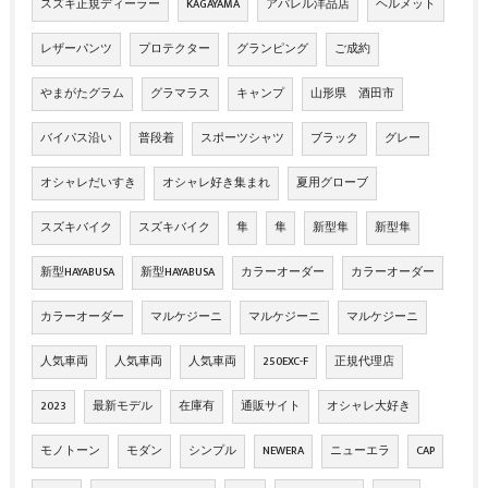
スズキ正規ディーラー
KAGAYAMA
アパレル洋品店
ヘルメット
レザーパンツ
プロテクター
グランピング
ご成約
やまがたグラム
グラマラス
キャンプ
山形県 酒田市
バイパス沿い
普段着
スポーツシャツ
ブラック
グレー
オシャレだいすき
オシャレ好き集まれ
夏用グローブ
スズキバイク
スズキバイク
隼
隼
新型隼
新型隼
新型HAYABUSA
新型HAYABUSA
カラーオーダー
カラーオーダー
カラーオーダー
マルケジーニ
マルケジーニ
マルケジーニ
人気車両
人気車両
人気車両
250EXC-F
正規代理店
2023
最新モデル
在庫有
通販サイト
オシャレ大好き
モノトーン
モダン
シンプル
NEWERA
ニューエラ
CAP