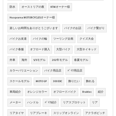
防水
オーストリアの夜
KTMオーナー様
Husqvarna MOTORCYCLESオーナー様
楽しいお時間をありがとうございます
バイクのお話
バイク繋がり
バイクお友達
バイクの輪
ツーリング企画
クイズ大会
バイク春服
オフロード購入
大型バイク
大型ネイキッド
外車
海外
S/Sモデル
202年モデル
春夏モデル
カラーバリエーション
バイク用品店
ﾊﾞｲｸ用品店
スケールモデル
MOTO GP
300 EXC
飾りたい
飾れる
車両紹介
オレンジカラー
オフロードバイク
Braktec
紹介
メーター
ハンドル
ﾊﾞｲｸ紹介
リアスプロケット
リア
リアタイヤ
リアブレーキ
スリップオンライン
アクラポビッチ