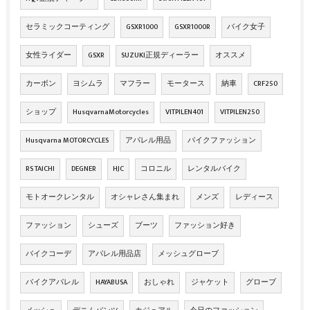
セラミックコーティング
GSXR1000
GSXR1000R
バイク女子
女性ライダー
GSXR
SUZUKI正規ディーラー
オススメ
カーボン
ヨシムラ
マフラー
モータース
納車
CRF250
ショップ
HusqvarnaMotorcycles
VITPILEN401
VITPILEN250
Husqvarna MOTORCYCLES
アパレル用品
バイクファッション
RS TAICHI
DEGNER
HJC
コロニル
レンタルバイク
モトオークレンタル
オシャレさん集まれ
メンズ
レディース
ファッション
シューズ
ブーツ
ファッション好き
バイクコーデ
アパレル用品店
メッシュグローブ
バイクアパレル
HAYABUSA
おしゃれ
ジャケット
グローブ