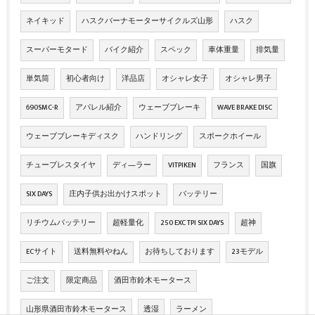
ネイキッド
ハスクバーナモーターサイクルズ山形
ハスク
スーパーモタード
バイク紹介
スペック
車体重量
排気量
単気筒
初心者向け
洋品店
オシャレ女子
オシャレ男子
690SMC-R
アパレル紹介
ウェーブブレーキ
WAVE BRAKE DISC
ウェーブブレーキディスク
ハンドリング
スポークホイール
チューブレスタイヤ
ディ―ラー
VITPIKEN
フランス
国旗
SIX DAYS
庄内子供お出かけスポット
バッテリー
リチウムバッテリー
超軽量化
250 EXC TPI SIX DAYS
超神
ECサイト
送料無料やねん
お待ちしております
23モデル
ご注文
限定商品
酒田市鈴木モータース
山形県酒田市鈴木モータース
透湿
ラーメン