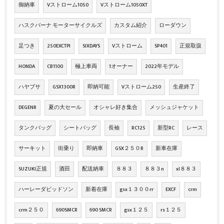
御納車
Vストローム1050
Vストローム1050XT
ハスクバーナ モーターサイクルズ
カスタム紹介
ローダウン
足つき
250EXCTPI
SIXDAYS
Vストローム
SP401
正規取扱
HONDA
CB1100
極上車両
1オーナー
2022年モデル
ハヤブサ
GSX1300R
即納可能
Vストローム250
生産終了
DEGENR
夏の大セール
オシャレ好き集合
メッシュジャケット
タンクバッグ
シートバッグ
長袖
RC125
新型RC
レース
サーキット
街乗り
即納車
GSX２５０R
新車在庫
SUZUKI正規
酒田
配送納車
８８３
８８３n
xl８８３
ハーレーダビッドソン
新着在庫
gsx１３００rr
EXCF
crm
crm２５０
690SMCR
690 SMCR
gsx１２５
rs１２５