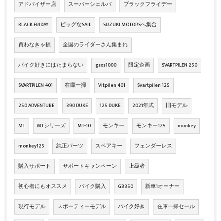
アドバイザー店
スーパーシェルパ
ブラックフライデー
BLACK FRIDAY
ビッグなSAIL
SUZUKI MOTORSへ集合
買わなきゃ損
全国のライダーさん集まれ
バイク好きにはたまらない
gsxs1000
限定企画
SVARTPILEN 250
SVARTPILEN 401
在庫一掃
Vitpilen 401
Svartpilen 125
250 ADVENTURE
390 DUKE
125 DUKE
2021年式
旧モデル
MT
MTシリーズ
MT-10
モンキー
モンキー125
monkey
monkey125
純正パーツ
スペアキー
フェンダーレス
購入サポート
サポートキャンペーン
上級者
初心者にもオススメ
バイク購入
GB350
新車1オーナー
現行モデル
スポーティーモデル
バイク好き
在庫一掃セール