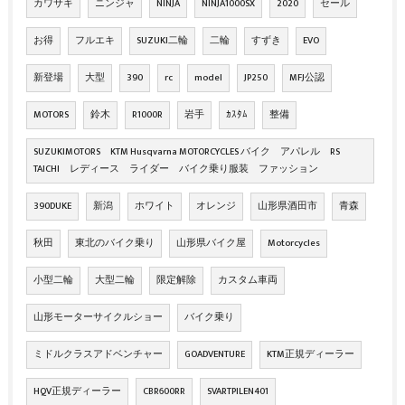
カワサキ
ニンジャ
NINJA
NINJA1000SX
2020
セール
お得
フルエキ
SUZUKI二輪
二輪
すずき
EVO
新登場
大型
390
rc
model
JP250
MFJ公認
MOTORS
鈴木
R1000R
岩手
ｶｽﾀﾑ
整備
SUZUKIMOTORS KTM Husqvarna MOTORCYCLES バイク アパレル RS
TAICHI レディース ライダー バイク乗り服装 ファッション
390DUKE
新潟
ホワイト
オレンジ
山形県酒田市
青森
秋田
東北のバイク乗り
山形県バイク屋
Motorcycles
小型二輪
大型二輪
限定解除
カスタム車両
山形モーターサイクルショー
バイク乗り
ミドルクラスアドベンチャー
GOADVENTURE
KTM正規ディーラー
HQV正規ディーラー
CBR600RR
SVARTPILEN401