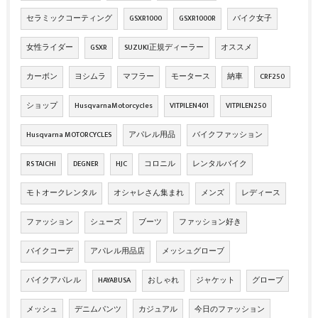
セラミックコーティング
GSXR1000
GSXR1000R
バイク女子
女性ライダー
GSXR
SUZUKI正規ディーラー
オススメ
カーボン
ヨシムラ
マフラー
モータース
納車
CRF250
ショップ
HusqvarnaMotorcycles
VITPILEN401
VITPILEN250
Husqvarna MOTORCYCLES
アパレル用品
バイクファッション
RS TAICHI
DEGNER
HJC
コロニル
レンタルバイク
モトオークレンタル
オシャレさん集まれ
メンズ
レディース
ファッション
シューズ
ブーツ
ファッション好き
バイクコーデ
アパレル用品店
メッシュグローブ
バイクアパレル
HAYABUSA
おしゃれ
ジャケット
グローブ
メッシュ
デニムパンツ
カジュアル
今日のファッション