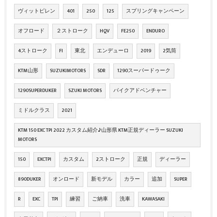
ヴィットピレン
401
250
125
スプリングキャンペーン
オフロード
２ストローク
HQV
FE250
ENDURO
4ストローク
FI
東北
エンデューロ
2019
2気筒
KTM山形
SUZUKIMOTORS
SDR
1290スーパードゥーク
1290SUPERDUKER
SZUKI MOTORS
バイクアドベンチャー
ミドルクラス
2021
KTM 150 EXC TPI 2022 カスタム紹介♪山形県 KTM正規ディーラー SUZUKI
MOTORS
150
EXCTPI
カスタム
2ストローク
正規
ディーラー
890DUKER
オンロード
新モデル
カラー
追加
SUPER
R
EXC
TPI
練習
ご納車
洗車
KAWASAKI