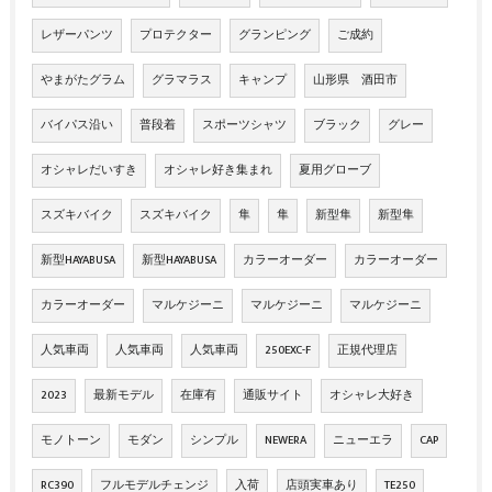
レザーパンツ
プロテクター
グランピング
ご成約
やまがたグラム
グラマラス
キャンプ
山形県 酒田市
バイパス沿い
普段着
スポーツシャツ
ブラック
グレー
オシャレだいすき
オシャレ好き集まれ
夏用グローブ
スズキバイク
スズキバイク
隼
隼
新型隼
新型隼
新型HAYABUSA
新型HAYABUSA
カラーオーダー
カラーオーダー
カラーオーダー
マルケジーニ
マルケジーニ
マルケジーニ
人気車両
人気車両
人気車両
250EXC-F
正規代理店
2023
最新モデル
在庫有
通販サイト
オシャレ大好き
モノトーン
モダン
シンプル
NEWERA
ニューエラ
CAP
RC390
フルモデルチェンジ
入荷
店頭実車あり
TE250