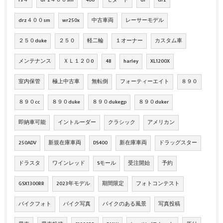
drz４００sm
wr250x
中古車両
レーサーモデル
２５０duke
２５０
軽二輪
１オーナー
カスタム車
メンテナンス
ＸＬ１２０0
48
harley
XL1200X
室内保管
極上中古車
無転倒
フォーティーエイト
８９０
８９０cc
８９０duke
８９０dukegp
８９０duker
即納車可能
イントルーダー
クラシック
アメリカン
250ADV
新規在庫車両
DS400
新在庫車両
ドラッグスター
ドラスタ
ワインレッド
Sモール
受注開始
予約
GSX1300RR
2023年モデル
期間限定
フォトコンテスト
バイクフォト
バイク写真
バイクのある風景
写真投稿