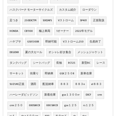
ハスクバーナ モーターサイクルズ
カスタム紹介
ローダウン
足つき
250EXCTPI
SIXDAYS
Vストローム
SP401
正規取扱
HONDA
CB1100
極上車両
1オーナー
2022年モデル
ハヤブサ
GSX1300R
即納可能
Vストローム250
生産終了
DEGENR
夏の大セール
オシャレ好き集合
メッシュジャケット
タンクバッグ
シートバッグ
長袖
RC125
新型RC
レース
サーキット
街乗り
即納車
GSX２５０R
新車在庫
SUZUKI正規
酒田
配送納車
８８３
８８３n
xl８８３
ハーレーダビッドソン
新着在庫
gsx１３００rr
EXCF
crm
crm２５０
690SMCR
690 SMCR
gsx１２５
rs１２５
rs４
dr-z４００sm
400
モタード
dr
drz