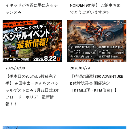
イキッドがお得に手に入るチ
NORDEN 901💙】 ご納車おめ
ャンス🔥
でとうございます🎉✨
2026/07/30
2026/07/29
【🌟本日のYouTube投稿完了
【待望の新型 390 ADVENTURE
🌟】 🔥田中太一さんをスペシ
R 体験試乗会 開催決定！
ャルゲストに🔥 8月22日(土)オ
［KTM山形・KTM仙台］】
フロード・ホリデー最新情
報！！