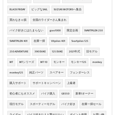
BLACK FRIDAY
ビッグなSAIL
SUZUKI MOTORSへ集合
買わなきゃ損
全国のライダーさん集まれ
バイク好きにはたまらない
gsxs1000
限定企画
SVARTPILEN 250
SVARTPILEN 401
在庫一掃
Vitpilen 401
Svartpilen 125
250 ADVENTURE
390 DUKE
125 DUKE
2021年式
旧モデル
MT
MTシリーズ
MT-10
モンキー
モンキー125
monkey
monkey125
純正パーツ
スペアキー
フェンダーレス
購入サポート
サポートキャンペーン
上級者
初心者にもオススメ
バイク購入
GB350
新車1オーナー
現行モデル
スポーティーモデル
バイク好き
在庫一掃セール
ライダー
バイク好きな人と繋がりたい
ポイント使用
お買い物