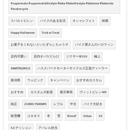
#supermoto #supermotolifestyle #bike #bikelifestyle #bikelove #bikeride
#motorcycle
スバルトピレン
バイクのある生活
オシャレフォト
綺麗
Happy Halloween
Trick or Treat
お菓子をくれないといたずらしちゃうぞ
バイク屋さんのハロウィン
店内可愛い
店内オバケだらけ
ジクサーSF250
極上
SVARTPILEN125
ハスクバーナモーターサイクルズ正規ディーラー
新潟県
ウェビック
キャンペーン
おすすめカスタム
おすすめ
カスタム大歓迎
展示車両
ヴィットピレン401
純正
250EXC-FSIXDAYS
レブル
中古
バイク大好き
除雪機
ユキオス
冬
雪
RnineT
Urban
GS
Sエディション
アパレル担当