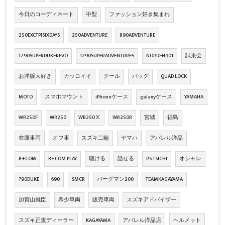
今日のコーディネート
中型
ファッション好き集まれ
250EXCTPISIXDAYS
250ADVENTURE
890ADVENTURE
1290SUPERDUKEREVO
1290SUPERADVENTURES
NORDEN901
試乗会
お洋服大好き
カッコイイ
クール
バッグ
QUAD LOCK
MOTO
スマホマウント
iPhoneケース
galaxyケース
YAMAHA
WR250F
WR250
WR250Ⅹ
WR250R
宮城
福島
在庫車両
オフ車
スズキ二輪
ヤマハ
アパレル洋品
B+COM
B+COM PLAY
聴ける
話せる
RS TSICHI
オシャレ
790DUKE
690
SMCR
バーグマン200
TEAMKAGAYAMA
加賀山就臣
希少車両
販売車両
スズキアドバイザー
スズキ正規ディーラー
KAGAYAMA
アパレル洋品店
ヘルメット