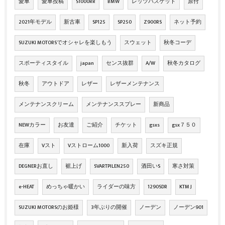
愛車
愛車投稿
S1000RR
BMW
レッツバスケット
原付
2021年モデル
新古車
SP125
SP250
Z900RS
ネット予約
SUZUKI MOTORSでオシャレを楽しもう
スウェット
秋冬コーデ
スポーティスタイル
japan
センス抜群
A/W
秋冬カタログ
秋冬
アウトドア
レザー
レザーメンテナンス
メンテナンスクリーム
メンテナンススプレー
新商品
NEWカラー
お友達
ご紹介
チケット
gsxs
gsx７５０
在庫
Vスト
Vストローム1000
新入荷
スズキ正規
DEGNERお直し
裾上げ
SVARTPILEN250
酒田いS
寒さ対策
e-HEAT
めっちゃ暖かい
ライダーの味方
1290SDR
KTM J
SUZUKI MOTORSのお姫様
3年ぶりの開催
ノーデン
ノーデン901