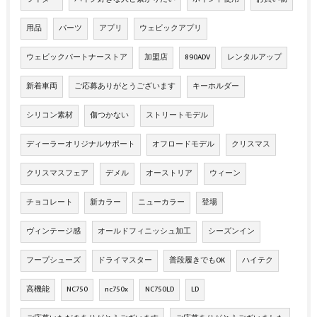
用品
パーツ
アプリ
ウェビックアプリ
ウェビックパートナーストア
加盟店
890ADV
レンタルアップ
新着車両
ご応募ありがとうございます
キーホルダー
シリコン素材
傷つかない
ストリートモデル
ディーラーオリジナルサポート
オフロードモデル
クリスマス
クリスマスフェア
デメル
オーストリア
ウィーン
チョコレート
新カラー
ニューカラー
登場
ヴィンテージ感
オールドフィニッシュ加工
シーズンイン
フープシューズ
ドライマスター
普段履きでもOK
ハイテク
高機能
NC750
nc750x
NC750LD
LD