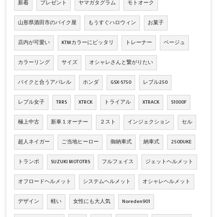
新着
プレゼント
ヤマガタグラム
モトオーク
山形県酒田市のバイク屋
もうすぐハロウィン
お菓子
店内が可愛い
KTMカラーにピッタリ
トレーナー
ベージュ
カラーリング
サイズ
オシャレさんと繋がりたい
バイクと合うアパレル
ホンダ
GSX-S750
レブル250
レブル女子
TRRS
XTRCK
トライアル
XTRACK
S1000F
極上中古
新車１オーナー
２スト
インジェクション
セル
超人ネイガー
ご当地ヒーロー
御納車式
納車式
250DUKE
トランポ
SUZUKI MOTOTRS
フルフェイス
ジェットヘルメット
オフロードヘルメット
システムヘルメット
オシャレヘルメット
デザイン
軽い
女性にも大人気
Noreden901