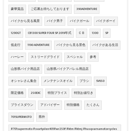
豪華賞品
ご応募お待ちしております
390ADVENTURE
バイクから見る風景
バイク男子
バイクガール
バイクボーイ
1290GT
CB1300 SUPER FOUR SP 2019年式
ＣＢ
1300
SP
低走行
1190 ADVENTURE
バイクから見る景色
バイクがある生活
ハーレー
ストリードグライド
スペシャル
参考
山形県バイク用品店
山形県バイクアパレル用品店
オシャレさん集合
メンテナンスオイル
ブラシ
SV650
限定価格
250EXC
特別プライス
特別お値引き
プライスダウン
アドバイザー
特別価格
たくさん
701SUPERMOTO
県外
#701supermoto #svartpilen401#wr250f #ktm #ktmj #husqvarnamotorcycles