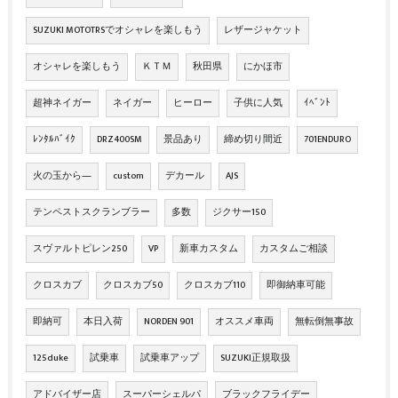
SUZUKI MOTOTRSでオシャレを楽しもう
レザージャケット
オシャレを楽しもう
ＫＴＭ
秋田県
にかほ市
超神ネイガー
ネイガー
ヒーロー
子供に人気
ｲﾍﾞﾝﾄ
ﾚﾝﾀﾙﾊﾞｲｸ
DRZ400SM
景品あり
締め切り間近
701ENDURO
火の玉から―
custom
デカール
AJS
テンペストスクランブラー
多数
ジクサー150
スヴァルトピレン250
VP
新車カスタム
カスタムご相談
クロスカブ
クロスカブ50
クロスカブ110
即御納車可能
即納可
本日入荷
NORDEN 901
オススメ車両
無転倒無事故
125duke
試乗車
試乗車アップ
SUZUKI正規取扱
アドバイザー店
スーパーシェルパ
ブラックフライデー