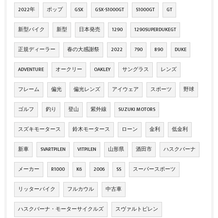
2022年
ポップ
GSX
GSX-S1000GT
S1000GT
GT
新型バイク
新型
日本発売
1290
1290SUPERDUKEGT
正規ディーラー
春の大感謝祭
2022
790
890
DUKE
ADVENTURE
オークリー
OAKLEY
サングラス
レンズ
フレーム
偏光
偏光レンズ
アイウェア
スポーツ
野球
ゴルフ
釣り
登山
紫外線
SUZUKI MOTORS
スズキモータース
鈴木モータース
ローン
金利
低金利
新車
SVARTPILEN
VITPILEN
山形県
酒田市
ハスクバーナ
メーカー
R1000
K6
2006
SS
スーパースポーツ
リッターバイク
フルカウル
中古車
ハスクバーナ・モーターサイクルズ
スヴァルトピレン