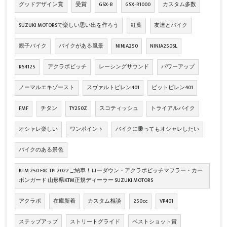
グッドデザイン賞
受賞
GSX‐R
GSX‐R1000
カスタム多数
SUZUKI MOTORSで楽しい思い出を作ろう
紅葉
友達とバイク
親子バイク
バイクがある風景
NINJA250
NINJA250SL
RS4125
アクラボビッチ
レーシングサウンド
パワーアップ
ノーマルエキゾースト
スヴァルトピレン401
ビットピレン401
FMF
チタン
TY250Z
スコティッシュ
トライアルバイク
オシャレ楽しい
ワンポイント
バイクに乗ってもオシャレしたい
バイクのある景色
KTM 250 EXC TPI 2022ご納車！ローダウン・アクラポビッチマフラー・カー
ボンガード 山形県KTM正規ディーラー SUZUKI MOTORS
アクラポ
在庫新着
カスタム相談
250cc
VP401
ステップアップ
ストリートグライド
ベストショット賞