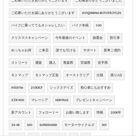
ご応募いただきありがとうございます
ご応募ありがとうございました
ご応募いただき誠にありがとうございます
HUSQVARNA MOTOTRCYCLES
バイクに乗っててもオシャレしたい
バイク冬眠
500
クリスマスキャンペーン
今年最後のイベント
抽選会
割引券
めっちゃお得
ご来店
誰でも引ける
サポート
新車ご成約
ストリート
通販
購入
青森県
宮城県
岩手県
モトマップ
モトマップ正規
オーストラリア
仕様
残り2台
HSS970n
250EXCF
シックスデイズ
初心者にもおすすめ
ZZR1400
マレーシア
HERITAGE
プレゼントキャンペーン
新アカウント
フォローミー
お願い致します
情報
2008年
ZX‐6R
600
SUPERDUKER
モーターサイクルズ
901