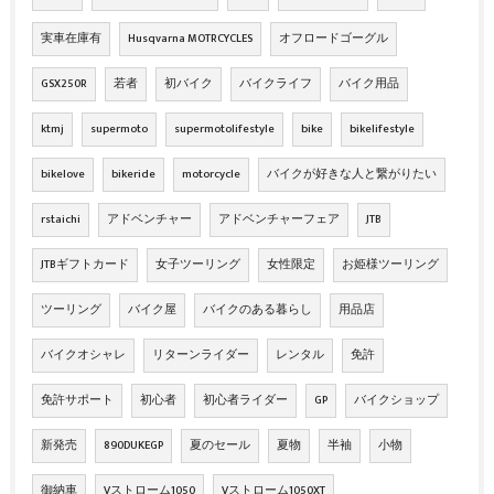
実車在庫有
Husqvarna MOTRCYCLES
オフロードゴーグル
GSX250R
若者
初バイク
バイクライフ
バイク用品
ktmj
supermoto
supermotolifestyle
bike
bikelifestyle
bikelove
bikeride
motorcycle
バイクが好きな人と繋がりたい
rstaichi
アドベンチャー
アドベンチャーフェア
JTB
JTBギフトカード
女子ツーリング
女性限定
お姫様ツーリング
ツーリング
バイク屋
バイクのある暮らし
用品店
バイクオシャレ
リターンライダー
レンタル
免許
免許サポート
初心者
初心者ライダー
GP
バイクショップ
新発売
890DUKEGP
夏のセール
夏物
半袖
小物
御納車
Vストローム1050
Vストローム1050XT